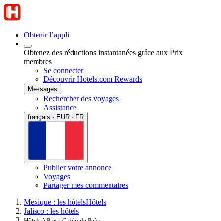
Obtenir l’appli
Obtenez des réductions instantanées grâce aux Prix
membres
Se connecter
Découvrir Hotels.com Rewards
Messages
Rechercher des voyages
Assistance
français · EUR · FR
Publier votre annonce
Voyages
Partager mes commentaires
Mexique : les hôtels
Hôtels
Jalisco : les hôtels
Hôtels à Presa Cajón de Peña