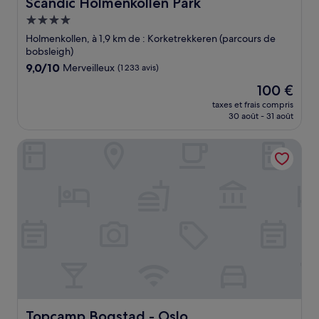
Scandic Holmenkollen Park
Scandic Holmenkollen Park
Hébergement
4.0 étoiles
Holmenkollen, à 1,9 km de : Korketrekkeren (parcours de
bobsleigh)
9.0
9,0/10
Merveilleux
(1 233 avis)
sur
Le
100 €
10,
nouveau
Merveilleux,
taxes et frais compris
prix
30 août - 31 août
(1 233 avis)
est
de
Topcamp Bogstad - Oslo
100 €
Topcamp Bogstad - Oslo
Topcamp Bogstad - Oslo