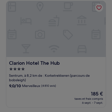
de
Clarion Hotel The Hub
167 €
Clarion Hotel The Hub
Clarion Hotel The Hub
Hébergement
4.0 étoiles
Sentrum, à 8,2 km de : Korketrekkeren (parcours de
bobsleigh)
9.0
9,0/10
Merveilleux
(4 810 avis)
sur
Le
185 €
10,
nouveau
Merveilleux,
taxes et frais compris
prix
6 sept. - 7 sept.
(4 810 avis)
est
de