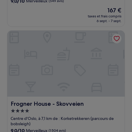
9.0
9,0/10
Merveilleux
(549 avis)
sur
Le
167 €
10,
nouveau
Merveilleux,
taxes et frais compris
prix
6 sept. - 7 sept.
(549 avis)
est
de
Frogner House - Skovveien
167 €
Frogner House - Skovveien
Frogner House - Skovveien
Hébergement
4.0 étoiles
Centre d'Oslo, à 7,1 km de : Korketrekkeren (parcours de
bobsleigh)
9.0
9,0/10
Merveilleux
(1 504 avis)