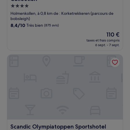
Hébergement
4.0 étoiles
Holmenkollen, à 0,8 km de : Korketrekkeren (parcours de
bobsleigh)
8.4
8,4/10
Très bien
(875 avis)
sur
Le
110 €
10,
nouveau
Très
taxes et frais compris
prix
6 sept. - 7 sept.
bien,
est
(875 avis)
de
Scandic Olympiatoppen Sportshotel
110 €
Scandic Olympiatoppen Sportshotel
Scandic Olympiatoppen Sportshotel