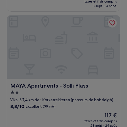
Merveilleux,
taxes et frais compris
prix
3 sept. - 4 sept.
(32 avis)
est
de
MAYA Apartments - Solli Plass
131 €
MAYA Apartments - Solli Plass
MAYA Apartments - Solli Plass
Hébergement
2.0 étoiles
Vika, à 7,4 km de : Korketrekkeren (parcours de bobsleigh)
8.8
8,8/10
Excellent
(38 avis)
sur
Le
117 €
10,
nouveau
Excellent,
taxes et frais compris
prix
23 août - 24 août
(38 avis)