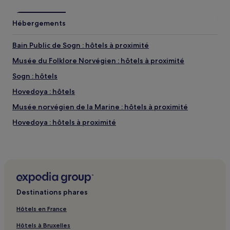
Hébergements
Bain Public de Sogn : hôtels à proximité
Musée du Folklore Norvégien : hôtels à proximité
Sogn : hôtels
Hovedoya : hôtels
Musée norvégien de la Marine : hôtels à proximité
Hovedoya : hôtels à proximité
Bjerke : hôtels
Gaustad : hôtels
Station de métro de Ris : hôtels à proximité
Station T-Bane Kringsjå : hôtels à proximité
Destinations phares
Station de métro aérien Lilleaker : hôtels à proximité
Hôtels en France
Station de métro aérien Aker Brygge : hôtels à proximité
Hôtels à Bruxelles