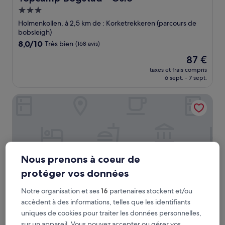
Hébergement
3.0 étoiles
Holmenkollen, à 2,5 km de : Korketrekkeren (parcours de
bobsleigh)
8.0
8,0/10
Très bien
(168 avis)
sur
Le
87 €
10,
nouveau
Très
taxes et frais compris
prix
6 sept. - 7 sept.
bien,
est
(168 avis)
de
Lysebu Hotel
87 €
Nous prenons à coeur de
protéger vos données
Notre organisation et ses
16
partenaires stockent et/ou
accèdent à des informations, telles que les identifiants
uniques de cookies pour traiter les données personnelles,
Lysebu Hotel
Lysebu Hotel
sur un appareil. Vous pouvez accepter ou gérer vos