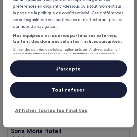
Hébergement
préférences en cliquant ci-dessous ou à tout moment sur
4.0 étoiles
Holmenkollen, à 1,3 km de : Korketrekkeren (parcours de
la page de la politique de confidentialité. Ces préférences
bobsleigh)
seront signalées à nos partenaires et n’affecteront pas les
9.2
9,2/10
Merveilleux
(643 avis)
données de navigation.
sur
Le
196 €
10,
Nos équipes ainsi que nos partenaires externes,
nouveau
Merveilleux,
taxes et frais compris
traitent des données selon les finalités suivantes :
prix
3 sept. - 4 sept.
(643 avis)
est
Utiliser des données de géolocalisation précises. Analyser activement
les caractéristiques de l’appareil pour l’identification. Stocker et/ou
de
Soria Moria Hotell
accéder à des informations sur un appareil. Publicités et contenu
196 €
personnalisés, mesure de performance des publicités et du contenu,
études d’audience et développement de services.
J'accepte
Liste de nos partenaires (fournisseurs)
Tout refuser
Afficher toutes les finalités
Soria Moria Hotell
Soria Moria Hotell