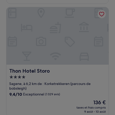
est
de
Thon Hotel Storo
117 €
Thon Hotel Storo
Thon Hotel Storo
Hébergement
4.0 étoiles
Sagene, à 6,2 km de : Korketrekkeren (parcours de
bobsleigh)
9.4
9,4/10
Exceptionnel
(1 329 avis)
sur
Le
136 €
10,
nouveau
Exceptionnel,
taxes et frais compris
prix
9 août - 10 août
(1 329 avis)