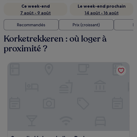
Ce week-end
Le week-end prochain
7 août - 9 août
14 août - 16 août
Recommandés
Prix (croissant)
Di
Korketrekkeren : où loger à
proximité ?
Scandic Holmenkollen Park