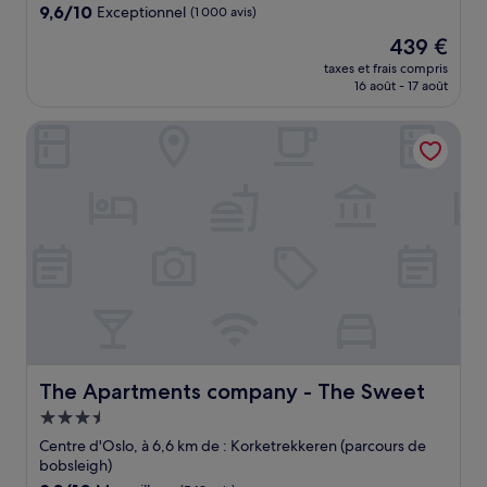
9.6
9,6/10
Exceptionnel
(1 000 avis)
sur
Le
439 €
10,
nouveau
Exceptionnel,
taxes et frais compris
prix
16 août - 17 août
(1 000 avis)
est
de
The Apartments company - The Sweet
439 €
The Apartments company - The Sweet
The Apartments company - The Sweet
Hébergement
3.5 étoiles
Centre d'Oslo, à 6,6 km de : Korketrekkeren (parcours de
bobsleigh)