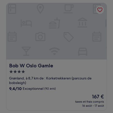
de
Bob W Oslo Gamle
335 €
Bob W Oslo Gamle
Bob W Oslo Gamle
Hébergement
4.0 étoiles
Grønland, à 8,7 km de : Korketrekkeren (parcours de
bobsleigh)
9.4
9,4/10
Exceptionnel
(92 avis)
sur
Le
167 €
10,
nouveau
Exceptionnel,
taxes et frais compris
prix
16 août - 17 août
(92 avis)
est