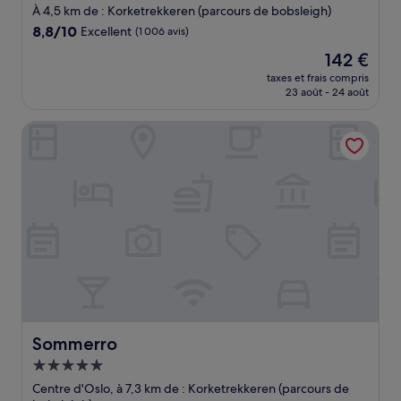
3.0 étoiles
À 4,5 km de : Korketrekkeren (parcours de bobsleigh)
8.8
8,8/10
Excellent
(1 006 avis)
sur
Le
142 €
10,
nouveau
Excellent,
taxes et frais compris
prix
23 août - 24 août
(1 006 avis)
est
de
Sommerro
142 €
Sommerro
Sommerro
Hébergement
5.0 étoiles
Centre d'Oslo, à 7,3 km de : Korketrekkeren (parcours de