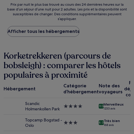
185 €
Prix
Prix par nuit le plus bas trouvé au cours des 24 dernières heures sur la
base d’un séjour d’une nuit pour 2 adultes. Les prix et la disponibilité sont
par
susceptibles de changer. Des conditions supplémentaires peuvent
nuit
s’appliquer.
le
plus
Afficher tous les hébergements
bas
trouvé
au
cours
Korketrekkeren (parcours de
des
24 dernières
bobsleigh) : comparer les hôtels
heures
sur
populaires à proximité
la
base
Pe
d’un
Catégorie
Note des
Hébergement
déj
séjour
d’hébergement
voyageurs
com
d’une
nuit
Scandic
Merveilleux
Hébergement
pour
9.0
Holmenkollen Park
1 233 avis
4.0 étoiles
2 adultes.
Les
Topcamp Bogstad -
Très bien
Hébergement
prix
8.0
Oslo
168 avis
3.0 étoiles
et
la