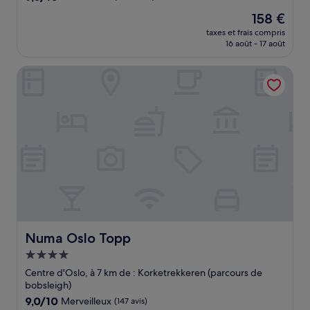
sur
Le
158 €
10,
nouveau
Merveilleux,
taxes et frais compris
prix
16 août - 17 août
(1 504 avis)
est
de
Numa Oslo Topp
158 €
Numa Oslo Topp
Numa Oslo Topp
Hébergement
4.0 étoiles
Centre d'Oslo, à 7 km de : Korketrekkeren (parcours de
bobsleigh)
9.0
9,0/10
Merveilleux
(147 avis)