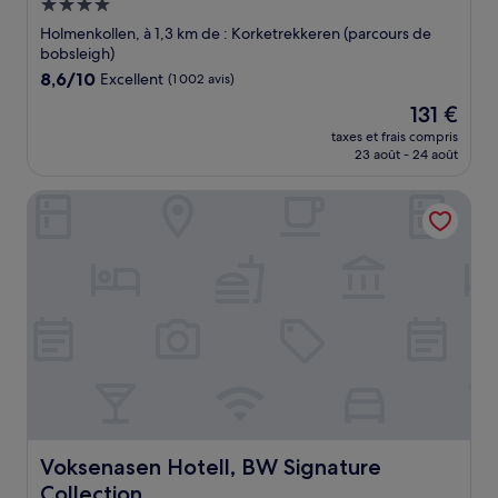
Hébergement
4.0 étoiles
Holmenkollen, à 1,3 km de : Korketrekkeren (parcours de
bobsleigh)
8.6
8,6/10
Excellent
(1 002 avis)
sur
Le
131 €
10,
nouveau
Excellent,
taxes et frais compris
prix
23 août - 24 août
(1 002 avis)
est
de
Voksenasen Hotell, BW Signature Collection
131 €
Voksenasen Hotell, BW Signature Collection
Voksenasen Hotell, BW Signature
Collection