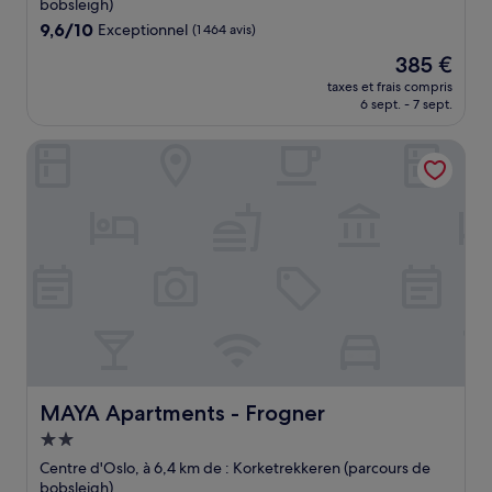
bobsleigh)
9.6
9,6/10
Exceptionnel
(1 464 avis)
sur
Le
385 €
10,
nouveau
Exceptionnel,
taxes et frais compris
prix
6 sept. - 7 sept.
(1 464 avis)
est
de
MAYA Apartments - Frogner
385 €
MAYA Apartments - Frogner
MAYA Apartments - Frogner
Hébergement
2.0 étoiles
Centre d'Oslo, à 6,4 km de : Korketrekkeren (parcours de
bobsleigh)