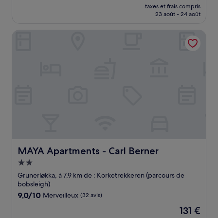
nouveau
Exceptionnel,
taxes et frais compris
prix
23 août - 24 août
(1 425 avis)
est
de
MAYA Apartments - Carl Berner
108 €
MAYA Apartments - Carl Berner
MAYA Apartments - Carl Berner
Hébergement
2.0 étoiles
Grünerløkka, à 7,9 km de : Korketrekkeren (parcours de
bobsleigh)
9.0
9,0/10
Merveilleux
(32 avis)
sur
Le
131 €
10,
nouveau