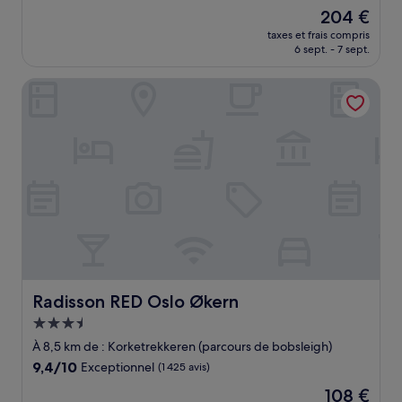
sur
Le
204 €
10,
nouveau
Merveilleux,
taxes et frais compris
prix
6 sept. - 7 sept.
(147 avis)
est
de
Radisson RED Oslo Økern
204 €
Radisson RED Oslo Økern
Radisson RED Oslo Økern
Hébergement
3.5 étoiles
À 8,5 km de : Korketrekkeren (parcours de bobsleigh)
9.4
9,4/10
Exceptionnel
(1 425 avis)
sur
Le
108 €
10,