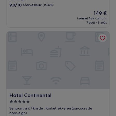
9.0
9,0/10
Merveilleux
(16 avis)
sur
Le
149 €
10,
nouveau
Merveilleux,
taxes et frais compris
prix
7 août - 8 août
(16 avis)
est
de
Hotel Continental
149 €
Hotel Continental
Hotel Continental
Hébergement
5.0 étoiles
Sentrum, à 7,7 km de : Korketrekkeren (parcours de
bobsleigh)