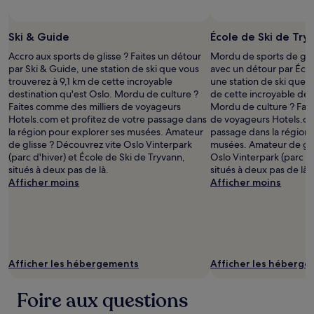
Photo prise par Oslo Winter Park
Photo prise p
Photo
libre
Ski & Guide
École de Ski de Try
de
Accro aux sports de glisse ? Faites un détour
Mordu de sports de gliss
droits
par Ski & Guide, une station de ski que vous
avec un détour par Écol
prise
trouverez à 9,1 km de cette incroyable
une station de ski que v
par
destination qu'est Oslo. Mordu de culture ?
de cette incroyable des
Oslo
Faites comme des milliers de voyageurs
Mordu de culture ? Fait
Winter
Hotels.com et profitez de votre passage dans
de voyageurs Hotels.com
Park
la région pour explorer ses musées. Amateur
passage dans la région 
de glisse ? Découvrez vite Oslo Vinterpark
musées. Amateur de gli
(parc d'hiver) et École de Ski de Tryvann,
Oslo Vinterpark (parc d'
situés à deux pas de là.
situés à deux pas de là.
Afficher moins
Afficher moins
Afficher les hébergements
Afficher les héberg
Foire aux questions