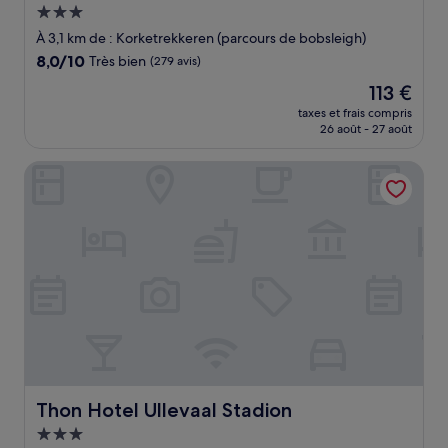
Hébergement
3.0 étoiles
À 3,1 km de : Korketrekkeren (parcours de bobsleigh)
8.0
8,0/10
Très bien
(279 avis)
sur
Le
113 €
10,
nouveau
Très
taxes et frais compris
prix
26 août - 27 août
bien,
est
(279 avis)
de
Thon Hotel Ullevaal Stadion
113 €
Thon Hotel Ullevaal Stadion
Thon Hotel Ullevaal Stadion
Hébergement