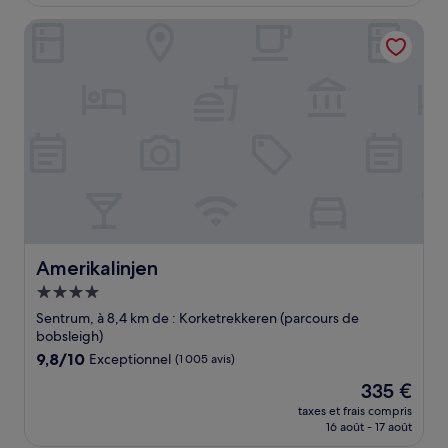
est
de
Amerikalinjen
136 €
Amerikalinjen
Amerikalinjen
Hébergement
4.0 étoiles
Sentrum, à 8,4 km de : Korketrekkeren (parcours de
bobsleigh)
9.8
9,8/10
Exceptionnel
(1 005 avis)
sur
Le
335 €
10,
nouveau
Exceptionnel,
taxes et frais compris
prix
16 août - 17 août
(1 005 avis)
est