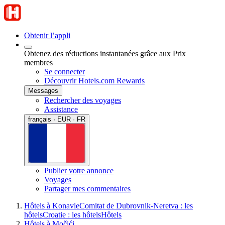
Obtenir l’appli
Obtenez des réductions instantanées grâce aux Prix
membres
Se connecter
Découvrir Hotels.com Rewards
Messages
Rechercher des voyages
Assistance
français · EUR · FR
Publier votre annonce
Voyages
Partager mes commentaires
Hôtels à Konavle
Comitat de Dubrovnik-Neretva : les
hôtels
Croatie : les hôtels
Hôtels
Hôtels à Močići