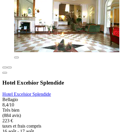
Hotel Excelsior Splendide
Hotel Excelsior Splendide
Bellagio
8,4/10
Très bien
(884 avis)
223 €
taxes et frais compris
16 août - 17 août