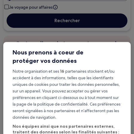
Je voyage pour affaires
Rechercher
Options d’annulation gratuite en cas de
changement de programme
Nous prenons à coeur de
protéger vos données
Gagnez des récompenses pour chaque
nuit séjournée
Notre organisation et ses
16
partenaires stockent et/ou
accèdent à des informations, telles que les identifiants
uniques de cookies pour traiter les données personnelles,
Économisez plus grâce aux Prix membres
sur un appareil. Vous pouvez accepter ou gérer vos
préférences en cliquant ci-dessous ou à tout moment sur
la page de la politique de confidentialité. Ces préférences
seront signalées à nos partenaires et n’affecteront pas les
Consultez les prix pour ces dates
données de navigation.
Le week-end prochain
Dans deux semaines
Nos équipes ainsi que nos partenaires externes,
14 août - 16 août
21 août - 23 août
traitent des données selon les finalités suivantes :