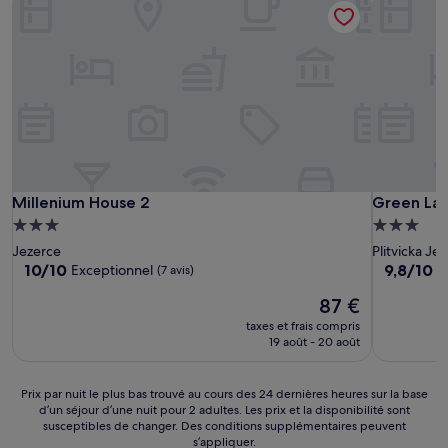
Millenium House 2
Green Lak
Millenium House 2
Green La
Hébergement
Hébergem
3.0 étoiles
3.0 étoiles
Jezerce
Plitvicka Je
10.0
9.8
10/10
9,8/10
Exceptionnel
E
(7 avis)
sur
sur
Le
87 €
10,
10,
nouveau
Exceptionnel,
Exception
taxes et frais compris
prix
(7 avis)
(73 avis)
19 août - 20 août
est
de
87 €
Prix
Prix par nuit le plus bas trouvé au cours des 24 dernières heures sur la base
d’un séjour d’une nuit pour 2 adultes. Les prix et la disponibilité sont
par
susceptibles de changer. Des conditions supplémentaires peuvent
nuit
s’appliquer.
le