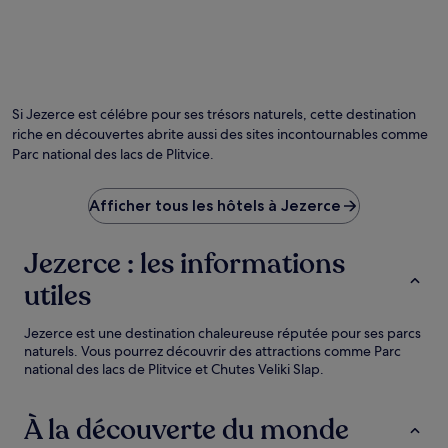
de
changer.
Des
conditions
Photo prise par Trish Shailer
Ph
supplémentaires
lib
peuvent
de
s’appliquer.
Si Jezerce est célébre pour ses trésors naturels, cette destination
dro
riche en découvertes abrite aussi des sites incontournables comme
pr
Parc national des lacs de Plitvice.
pa
Tri
Sha
Afficher tous les hôtels à Jezerce
Jezerce : les informations
utiles
Jezerce est une destination chaleureuse réputée pour ses parcs
naturels. Vous pourrez découvrir des attractions comme Parc
national des lacs de Plitvice et Chutes Veliki Slap.
À la découverte du monde