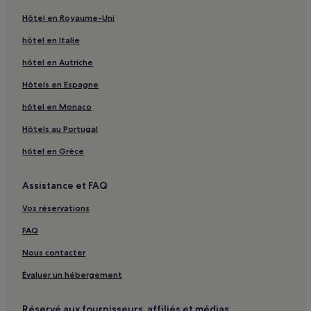
Jezerce : hôtels 3 étoiles
Hôtel en Royaume-Uni
Plitvica Selo : Maison d’hôtes
hôtel en Italie
Plitvica Selo : hôtels Hôtels de luxe
hôtel en Autriche
Plitvica Selo : hôtels 4 étoiles
Hôtels en Espagne
Plitvica Selo : hôtels Hôtels familiaux
hôtel en Monaco
Hôtels au Portugal
hôtel en Grèce
Assistance et FAQ
Vos réservations
FAQ
Nous contacter
Évaluer un hébergement
Réservé aux fournisseurs, affiliés et médias