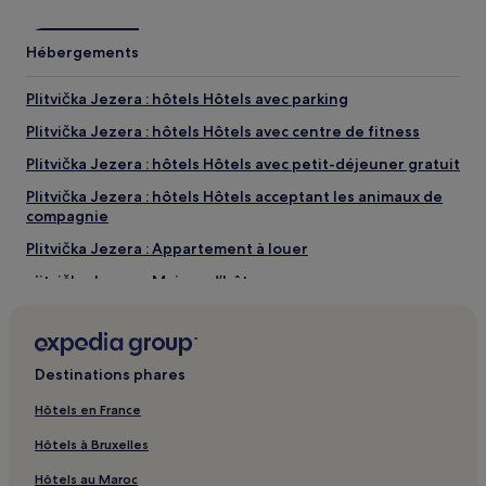
Hébergements
Plitvička Jezera : hôtels Hôtels avec parking
Plitvička Jezera : hôtels Hôtels avec centre de fitness
Plitvička Jezera : hôtels Hôtels avec petit-déjeuner gratuit
Plitvička Jezera : hôtels Hôtels acceptant les animaux de
compagnie
Plitvička Jezera : Appartement à louer
Plitvička Jezera : Maison d’hôtes
Plitvička Jezera : Chambres d’hôtes
Plitvička Jezera : hôtels Hôtels pas chers
Destinations phares
Plitvička Jezera : hôtels 2 étoiles
Plitvička Jezera : hôtels 3 étoiles
Hôtels en France
Plitvička Jezera : hôtels Hôtels d’affaires
Hôtels à Bruxelles
Plitvička Jezera : hôtels
Hôtels au Maroc