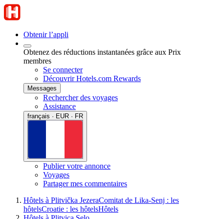
Obtenir l’appli
Obtenez des réductions instantanées grâce aux Prix
membres
Se connecter
Découvrir Hotels.com Rewards
Messages
Rechercher des voyages
Assistance
français · EUR · FR
Publier votre annonce
Voyages
Partager mes commentaires
Hôtels à Plitvička Jezera
Comitat de Lika-Senj : les
hôtels
Croatie : les hôtels
Hôtels
Hôtels à Plitvica Selo