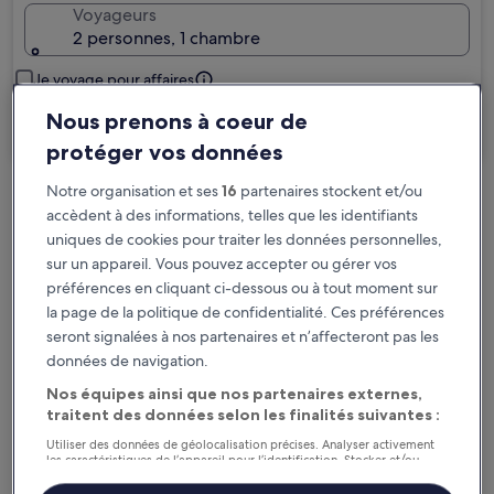
Voyageurs
2 personnes, 1 chambre
Je voyage pour affaires
Nous prenons à coeur de
Rechercher
protéger vos données
Notre organisation et ses
16
partenaires stockent et/ou
Options d’annulation gratuite en cas de
accèdent à des informations, telles que les identifiants
changement de programme
uniques de cookies pour traiter les données personnelles,
sur un appareil. Vous pouvez accepter ou gérer vos
préférences en cliquant ci-dessous ou à tout moment sur
Gagnez des récompenses pour chaque
la page de la politique de confidentialité. Ces préférences
nuit séjournée
seront signalées à nos partenaires et n’affecteront pas les
données de navigation.
Économisez plus grâce aux Prix membres
Nos équipes ainsi que nos partenaires externes,
traitent des données selon les finalités suivantes :
Utiliser des données de géolocalisation précises. Analyser activement
les caractéristiques de l’appareil pour l’identification. Stocker et/ou
Consultez les prix pour ces dates
accéder à des informations sur un appareil. Publicités et contenu
personnalisés, mesure de performance des publicités et du contenu,