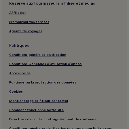
Réservé aux fournisseurs, affiliés et médias
Custer : hôtels Hôtels avec petit-déjeuner gratuit
Affiliation
Custer : hôtels Hôtels familiaux
Promouvoir vos services
Custer : hôtels
Agents de voyages
Hot Springs : hôtels Hôtels avec parking
Hot Springs : hôtels Hôtels avec petit-déjeuner gratuit
Politiques
Hot Springs : hôtels Hôtels avec cuisine
Conditions générales d’utilisation
Hot Springs : hôtels Hôtels pas chers
Conditions Générales d’Utilisation d’Abritel
Hot Springs : hôtels 2 étoiles
Accessibilité
Hot Springs : hôtels 3 étoiles
Politique sur la protection des données
Spearfish : hôtels Hôtels d’affaires
Cookies
Keystone : hôtels Hôtels avec parking
Mentions légales / Nous contacter
Keystone : Gîtes
Comment fonctionne notre site
Keystone : Cabanes
Sturgis : hôtels Hôtels avec parking
Directives de contenu et signalement de contenus
Sturgis : hôtels Hôtels pas chers
Conditions générales d’utilisation du programme Hotels.com