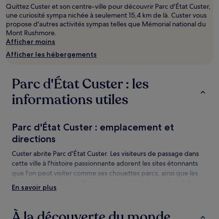
Quittez Custer et son centre-ville pour découvrir Parc d'État Custer,
nuit
une curiosité sympa nichée à seulement 15,4 km de là. Custer vous
pour
propose d'autres activités sympas telles que Mémorial national du
2 adultes.
Mont Rushmore.
Les
Afficher moins
prix
et
Afficher les hébergements
la
disponibilité
sont
Parc d'État Custer : les
susceptibles
de
informations utiles
changer.
Des
conditions
Parc d'État Custer : emplacement et
supplémentaires
directions
peuvent
s’appliquer.
Custer abrite Parc d'État Custer. Les visiteurs de passage dans
cette ville à l'histoire passionnante adorent les sites étonnants
que l'on peut visiter comme ses chouettes parcs, ainsi que les
nombreuses activités offertes comme les sorties à cheval. Si
En savoir plus
vous recherchez des choses à voir dans les environs, Mémorial
national du Mont Rushmore et Mount Rushmore (sculpture en
granit) sont deux lieux à ne pas manquer.
À la découverte du monde