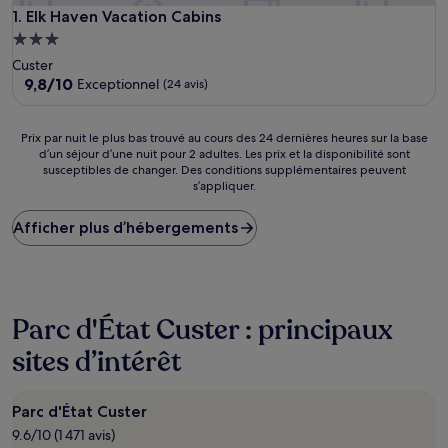
Elk Haven Vacation Cabins
1. Elk Haven Vacation Cabins
Hébergement
3.0 étoiles
Custer
9.8
9,8/10
Exceptionnel
(24 avis)
sur
10,
Exceptionnel,
Prix
Prix par nuit le plus bas trouvé au cours des 24 dernières heures sur la base
(24 avis)
d’un séjour d’une nuit pour 2 adultes. Les prix et la disponibilité sont
par
susceptibles de changer. Des conditions supplémentaires peuvent
nuit
s’appliquer.
le
plus
Afficher plus d’hébergements
bas
trouvé
au
cours
des
24 dernières
Parc d'État Custer : principaux
heures
sites d’intérêt
sur
la
base
d’un
Parc d'État Custer
séjour
9.6/10 (1 471 avis)
d’une