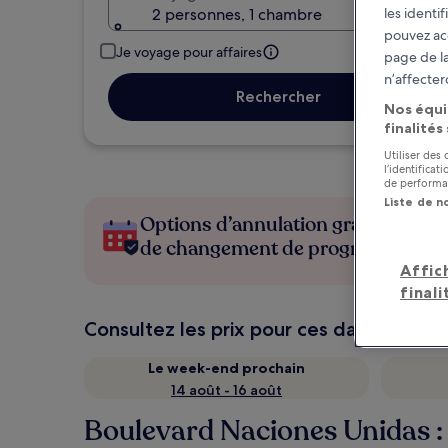
2 personnes, 1 chambre
les identi
pouvez ac
Je voyage pour affaires
page de la
n’affecter
Rechercher
Nos équi
finalités
Utiliser des
l’identifica
de performan
Liste de n
Options d’annulation gratuite en c
de changement de programme
Affic
finali
Consultez les prix pour ces dates
Le week-end prochain
14 août - 16 août
Boulevard Naciones Unidas : 