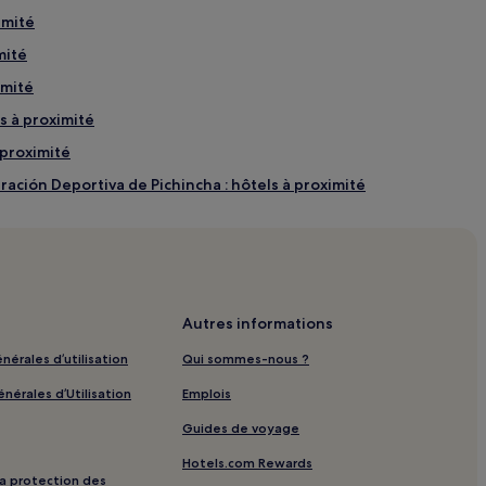
imité
mité
imité
s à proximité
 proximité
ración Deportiva de Pichincha : hôtels à proximité
o : hôtels à proximité
Autres informations
nérales d’utilisation
Qui sommes-nous ?
nérales d’Utilisation
Emplois
Guides de voyage
Hotels.com Rewards
 la protection des