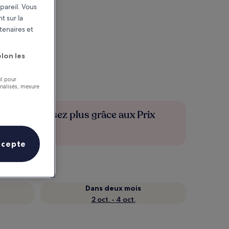
pareil. Vous
t sur la
tenaires et
lon les
il pour
nnalisés, mesure
Économisez plus grâce aux Prix
membres
ccepte
Dans deux mois
2 oct. - 4 oct.