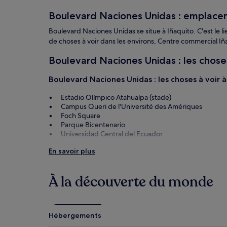
changer.
Boulevard Naciones Unidas : emplacem
Des
conditions
Boulevard Naciones Unidas se situe à Iñaquito. C'est le l
supplémentaires
de choses à voir dans les environs, Centre commercial Iñ
peuvent
s’appliquer.
Boulevard Naciones Unidas : les choses 
Boulevard Naciones Unidas : les choses à voir 
Estadio Olímpico Atahualpa (stade)
Campus Queri de l'Université des Amériques
Foch Square
Parque Bicentenario
Universidad Central del Ecuador
Boulevard Naciones Unidas : les activités à pro
En savoir plus
Centre commercial Quicentro Shopping
Centre commercial Iñaquito
À la découverte du monde
Centre commercial El Jardin
Casa De la Musica
La Mariscal (Sucre) (paroisse)
Hébergements