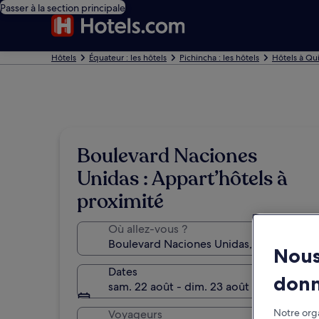
Passer à la section principale
Hôtels
Équateur : les hôtels
Pichincha : les hôtels
Hôtels à Qu
Boulevard Naciones
Unidas : Appart’hôtels à
proximité
Où allez-vous ?
Nous
Dates
don
sam. 22 août - dim. 23 août
Notre orga
Voyageurs