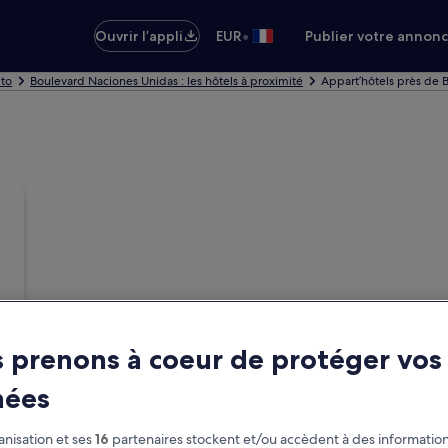
•
Ouvrir l’appli
EUR
Publier votre annon
ito
Boulevard Naciones Unidas : les hôtels à proximité
Appart’hôtels près de 
 prenons à coeur de protéger vos
nées
nisation et ses
16
partenaires stockent et/ou accèdent à des information