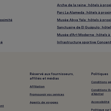
Arche de la reine : hôtels à prox
Parc La Alameda : hôtels à proxi
roximité
Musée Abya Yala : hôtels à prox
Sanctuaire de El Guápulo : hôtel
Musée d'Art Moderne : hôtels à
té
Infrastructure sportive Concent
Université San Francisco de Quit
San Pedro Urauco : hôtels
El Belén : hôtels
Carcelén : hôtels
Réservé aux fournisseurs,
Politiques
affiliés et médias
Colón : hôtels Hôtels d’affaires
Conditions gé
Belisario Quevedo : hôtels
Affiliation
Conditions Gé
La Paz : hôtels Hôtels d’affaires
d’Abritel
Promouvoir vos services
Kennedy : hôtels
Accessibilité
Agents de voyages
ent
Miraflores : hôtels
Politique sur