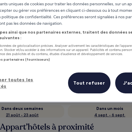
fiants uniques de cookies pour traiter les données personnelles, sur un ap
cepter ou gérer vos préférences en cliquant ci-dessous ou à tout momen
 politique de confidentialité. Ces préférences seront signalées à nos par
ont pas les données de navigation.
pes ainsi que nos partenaires externes, traitent des données se
 suivantes :
 données de géolocalisation précises. Analyser activement les caractéristiques de l’appare
tion. Stocker et/ou accéder à des informations sur un appareil. Publicités et contenu perso
ce des publicités et du contenu, études d’audience et développement de services.
os partenaires (fournisseurs)
as
Gagnez des récompenses pour
chaque nuit séjournée
her toutes les
Tout refuser
J'a
tés
Dans deux semaines
Dans un mois
21 août - 23 août
4 sept. - 6 sept.
Appart’hôtels à proximité