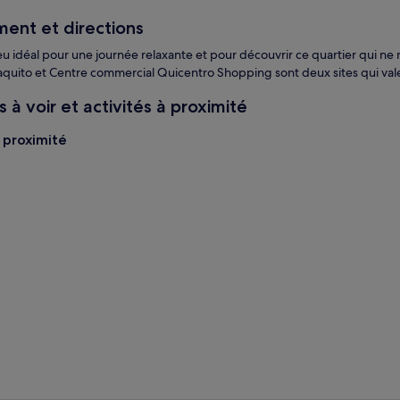
ent et directions
ieu idéal pour une journée relaxante et pour découvrir ce quartier qui ne
aquito et Centre commercial Quicentro Shopping sont deux sites qui vale
à voir et activités à proximité
à proximité
ximité