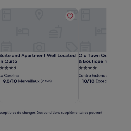
Suite and Apartment Well Located In Quito
Old Town Quito Suites, 
Suite and Apartment Well Located In Quito
Old Town Quito Suites, 
Suite and Apartment Well Located
Old Town Quito Suites,
In Quito
& Boutique hotel
Hébergement
Hébergement
3.5 étoiles
4.0 étoiles
La Carolina
Centre historique de Quito
9.0
10.0
9,0/10
10/10
Merveilleux
Exceptionnel
(2 avis)
(184 av
sur
sur
10,
10,
Merveilleux,
Exceptionnel,
1
(2 avis)
(184 avis)
nt susceptibles de changer. Des conditions supplémentaires peuvent