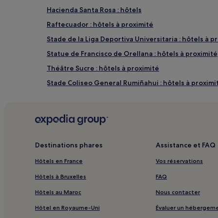
Hacienda Santa Rosa : hôtels
Raftecuador : hôtels à proximité
Stade de la Liga Deportiva Universitaria : hôtels à p
Statue de Francisco de Orellana : hôtels à proximité
Théâtre Sucre : hôtels à proximité
Stade Coliseo General Rumiñahui : hôtels à proximi
Université Andina Simón Bolívar : hôtels à proximité
Llano Chico : hôtels
Batán Grande : hôtels
La Colmena : hôtels
Destinations phares
Assistance et FAQ
Colón : hôtels Hôtels avec parking
Hôtels en France
Vos réservations
Colón : hôtels
Hôtels à Bruxelles
FAQ
La Paz : hôtels Hôtels avec parking
Hôtels au Maroc
Nous contacter
La Paz : hôtels
Hôtel en Royaume-Uni
Évaluer un hébergem
Lumbisi : hôtels