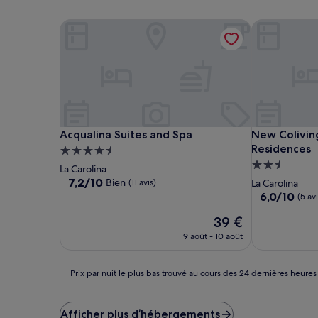
Acqualina Suites and Spa
New Coliving
Acqualina Suites and Spa
New Coliving
Acqualina Suites and Spa
New Colivin
Residences
Hébergement
Hébergemen
4.5 étoiles
La Carolina
2.5 étoiles
7.2
7,2/10
Bien
(11 avis)
La Carolina
sur
6.0
6,0/10
(5 avi
10,
sur
Bien,
Le
39 €
10,
(11 avis)
nouveau
(5 avis)
9 août - 10 août
prix
est
de
Prix
Prix par nuit le plus bas trouvé au cours des 24 dernières heures
39 €
par
nuit
le
Afficher plus d’hébergements