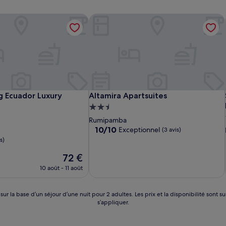
 Ecuador Luxury Residences
Altamira Apartsuites
 Ecuador Luxury Residences
Altamira Apartsuites
g Ecuador Luxury
Altamira Apartsuites
Hébergement
t
2.5 étoiles
Rumipamba
10.0
10/10
Exceptionnel
(3 avis)
sur
s)
10,
Le
Exceptionnel,
72 €
nouveau
(3 avis)
10 août - 11 août
prix
est
de
 sur la base d’un séjour d’une nuit pour 2 adultes. Les prix et la disponibilité so
72 €
s’appliquer.