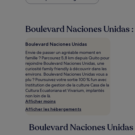
plus
bas
trouvé
au
cours
Boulevard Naciones Unidas : p
des
24 dernières
heures
Boulevard Naciones Unidas
sur
la
Envie de passer un agréable moment en
base
famille ? Parcourez 5,8 km depuis Quito pour
d’un
rejoindre Boulevard Naciones Unidas, une
séjour
curiosité family friendly à découvrir dans les
d’une
environs. Boulevard Naciones Unidas vous a
nuit
plu ? Poursuivez votre sortie 100 % fun avec
pour
Institution de gestion de la culture Casa de la
2 adultes.
Cultura Ecuatoriana et Vivarium, implantés
Les
non loin de là.
prix
Afficher moins
et
Afficher les hébergements
la
disponibilité
sont
Boulevard Naciones Unidas :
susceptibles
de