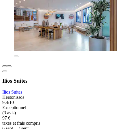
Ilios Suites
Ilios Suites
Hersonissos
9,4/10
Exceptionnel
(3 avis)
97 €
taxes et frais compris
6 sept. - 7 sept.