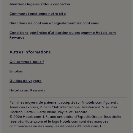
Mentions légales / Nous contacter
Tanger : hôtels 5 étoiles
Tanger : hôtels Hôtels d’affaires
Comment fonctionne notre site
Tanger : hôtels Hôtels de plage
Directives de contenu et signalement de contenus
Tanger : hôtels Hôtels familiaux
Conditions générales d’utilisation du programme Hotels.com
Rewards
Tanger : hôtels Hôtels avec golf
Tanger : hôtels Hôtels avec spa
Autres informations
Tanger : hôtels
Qui sommes-nous ?
Quartier Bella Vista : hôtels
Emplois
Oued Alian : hôtels
Guides de voyage
Mandar Jamile : hôtels
Hotels.com Rewards
Quartier Al Amal : hôtels
Parmi les moyens de paiement acceptés sur fr.hotels.com figurent :
Région de Tanger-Tétouan-Al Hoceïma : hôtels Hôtels
American Express, Diner’s Club International, Mastercard, Visa, Visa
avec parking
Electron, CartaSi, Carte Bleue, PayPal et Eurocard.
© 2026 Hotels.com, L.P., une entreprise d’Expedia Group. Tous droits
Région de Tanger-Tétouan-Al Hoceïma : hôtels Hôtels
réservés. Hotels.com et le logo Hotels.com sont des marques
avec petit-déjeuner gratuit
commerciales ou des marques déposées d’Hotels.com, L.P.
Région de Tanger-Tétouan-Al Hoceïma : hôtels Hôtels