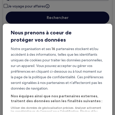
Je voyage pour affaires
Rechercher
Nous prenons à coeur de
Options d’annulation gratuite en cas de
protéger vos données
changement de programme
Notre organisation et ses
16
partenaires stockent et/ou
accèdent à des informations, telles que les identifiants
Gagnez des récompenses pour chaque
uniques de cookies pour traiter les données personnelles,
nuit séjournée
sur un appareil. Vous pouvez accepter ou gérer vos
préférences en cliquant ci-dessous ou à tout moment sur
Économisez plus grâce aux Prix membres
la page de la politique de confidentialité. Ces préférences
seront signalées à nos partenaires et n’affecteront pas les
données de navigation.
Nos équipes ainsi que nos partenaires externes,
Consultez les prix pour ces dates
traitent des données selon les finalités suivantes :
Ce soir
Demain
Utiliser des données de géolocalisation précises. Analyser activement
les caractéristiques de l’appareil pour l’identification. Stocker et/ou
6 août - 7 août
7 août - 8 août