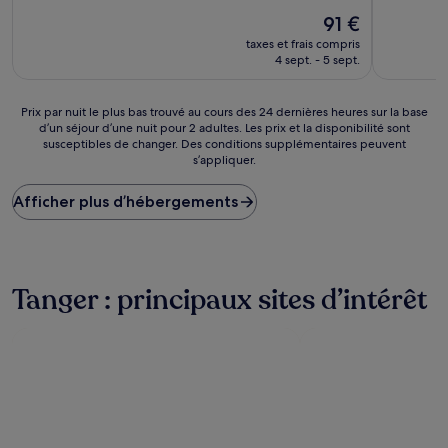
10,
10,
Excellent,
Le
Bien,
91 €
(961 avis)
nouveau
(1 004 avis
taxes et frais compris
prix
4 sept. - 5 sept.
est
de
91 €
Prix
Prix par nuit le plus bas trouvé au cours des 24 dernières heures sur la base
d’un séjour d’une nuit pour 2 adultes. Les prix et la disponibilité sont
par
susceptibles de changer. Des conditions supplémentaires peuvent
nuit
s’appliquer.
le
plus
Afficher plus d’hébergements
bas
trouvé
au
cours
des
Tanger : principaux sites d’intérêt
24 dernières
heures
sur
la
base
d’un
séjour
d’une
nuit