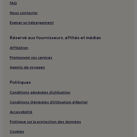
FAQ
Tanger : hôtels Hôtels avec centre de fitness
Nous contacter
Tanger : hôtels Hôtels avec petit-déjeuner gratuit
Évaluer un hébergement
Tanger : hôtels Hôtels avec cuisine
Tanger : hôtels Hôtels acceptant les animaux de
Réservé aux fournisseurs, affiliés et médias
compagnie
Affiliation
Tanger : Villas
Promouvoir vos services
Tanger : Appartement à louer
Agents de voyages
Tanger : Appart’hôtels
Tanger : Riads
Politiques
Tanger : Maison d’hôtes
Conditions générales d’utilisation
Tanger : Chambres d’hôtes
Conditions Générales d’Utilisation d’Abritel
Tanger : hôtels Hôtels pas chers
Accessibilité
Tanger : hôtels Hôtels de luxe
Politique sur la protection des données
Tanger : hôtels 2 étoiles
Cookies
Tanger : hôtels 3 étoiles