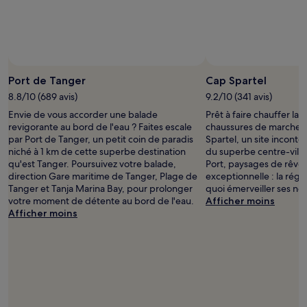
pour
2 adultes.
Les
prix
et
la
disponibilité
Port de Tanger
Cap Spartel
sont
8.8/10 (689 avis)
9.2/10 (341 avis)
susceptibles
Envie de vous accorder une balade
Prêt à faire chauffer la 
de
revigorante au bord de l'eau ? Faites escale
chaussures de marche 
changer.
par Port de Tanger, un petit coin de paradis
Spartel, un site inconto
Des
niché à 1 km de cette superbe destination
du superbe centre-ville
conditions
qu'est Tanger. Poursuivez votre balade,
Port, paysages de rêve
supplémentaires
direction Gare maritime de Tanger, Plage de
exceptionnelle : la rég
peuvent
Tanger et Tanja Marina Bay, pour prolonger
quoi émerveiller ses no
s’appliquer.
votre moment de détente au bord de l'eau.
Afficher moins
Afficher moins