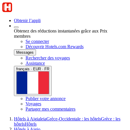
Obtenir l’appli
Obtenez des réductions instantanées grâce aux Prix
membres
Se connecter
Découvrir Hotels.com Rewards
Messages
Rechercher des voyages
Assistance
français · EUR · FR
Publier votre annonce
Voyages
Partager mes commentaires
Hôtels à Aigialeia
Grèce-Occidentale : les hôtels
Grèce : les
hôtels
Hôtels
Hôtels à Aigio