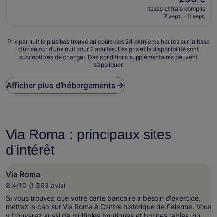
nouveau
Très
taxes et frais compris
prix
bien,
7 sept. - 8 sept.
est
(28 avis)
de
205 €
Prix
Prix par nuit le plus bas trouvé au cours des 24 dernières heures sur la base
d’un séjour d’une nuit pour 2 adultes. Les prix et la disponibilité sont
par
susceptibles de changer. Des conditions supplémentaires peuvent
nuit
s’appliquer.
le
plus
Afficher plus d’hébergements
bas
trouvé
au
cours
des
24 dernières
Via Roma : principaux sites
heures
sur
d’intérêt
la
base
d’un
Via Roma
séjour
8.4/10 (1 363 avis)
d’une
Si vous trouvez que votre carte bancaire a besoin d'exercice,
nuit
mettez le cap sur Via Roma à Centre historique de Palerme. Vous
pour
y trouverez aussi de multiples boutiques et bonnes tables, où
2 adultes.