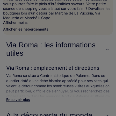
vous pourrez faire le plein d'irrésistibles saveurs. Votre petite
Les
séance de shopping vous a laissé sur votre faim ? Dévalisez les
prix
boutiques lors d'un détour par Marché de La Vucciria, Via
et
Maqueda et Marché Il Capo.
la
Afficher moins
disponibilité
sont
Afficher les hébergements
susceptibles
de
changer.
Via Roma : les informations
Des
conditions
utiles
supplémentaires
peuvent
s’appliquer.
Via Roma : emplacement et directions
Via Roma se situe à Centre historique de Palerme. Dans ce
quartier doté d'une riche histoire apprécié pour ses sites qui
valent le détour comme les nombreuses visites auxquelles on
peut participer, difficile de s'ennuyer. Si vous recherchez des
choses à faire dans les environs, Port de Palerme et Plage de
En savoir plus
Mondello valent le coup d’œil.
Via Roma : les choses à voir et activités à
À la découverte du monde