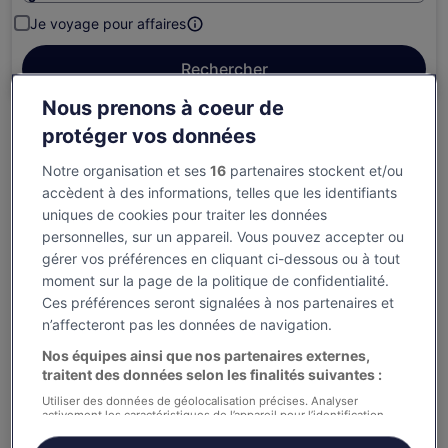
Je voyage pour affaires
Rechercher
Nous prenons à coeur de
protéger vos données
Options d’annulation gratuite en cas de
changement de programme
Notre organisation et ses
16
partenaires stockent et/ou
accèdent à des informations, telles que les identifiants
uniques de cookies pour traiter les données
Gagnez des récompenses pour chaque nuit
personnelles, sur un appareil. Vous pouvez accepter ou
séjournée
gérer vos préférences en cliquant ci-dessous ou à tout
moment sur la page de la politique de confidentialité.
Économisez plus grâce aux Prix membres
Ces préférences seront signalées à nos partenaires et
n’affecteront pas les données de navigation.
Nos équipes ainsi que nos partenaires externes,
Consultez les prix pour ces dates
traitent des données selon les finalités suivantes :
Le week-end prochain
Dans deux semaines
Utiliser des données de géolocalisation précises. Analyser
activement les caractéristiques de l’appareil pour l’identification.
14 août - 16 août
21 août - 23 août
Stocker et/ou accéder à des informations sur un appareil. Publicités
et contenu personnalisés, mesure de performance des publicités