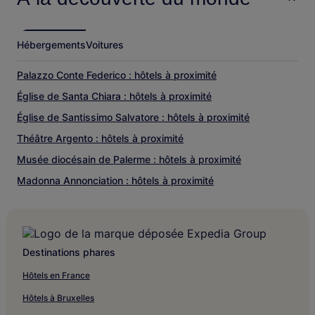
proximité
Via Roma : les choses à voir à proximité
Hébergements
Voitures
Via Vittorio Emanuele
Chiesa di San Domenico-Palerme
Palazzo Conte Federico : hôtels à proximité
Église Santi Pietro e Paolo
Église Sainte-Croix
Église de Santa Chiara : hôtels à proximité
Port de Palerme
Église de Santissimo Salvatore : hôtels à proximité
Via Roma : les activités à proximité
Théâtre Argento : hôtels à proximité
Museo du Risorgimento Vittorio Emanuele Orlando
Musée diocésain de Palerme : hôtels à proximité
Théâtre Biondo Stabile
Via Lincoln
Madonna Annonciation : hôtels à proximité
Marché de La Vucciria
Via Maqueda
Théâtre Bellini : hôtels à proximité
Église de Sainte-Marie de l'Amiral : hôtels à proximité
Oratorio di San Lorenzo : hôtels à proximité
Destinations phares
Via Maqueda : Hôtels avec parking à proximité
Hôtels en France
Via Maqueda : Auberges de jeunesse
Hôtels à Bruxelles
Via Maqueda : Appartement à louer