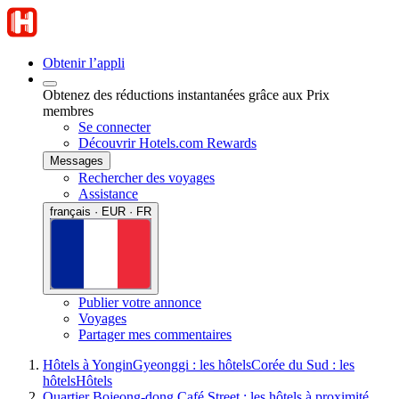
Obtenir l’appli
Obtenez des réductions instantanées grâce aux Prix
membres
Se connecter
Découvrir Hotels.com Rewards
Messages
Rechercher des voyages
Assistance
français · EUR · FR
Publier votre annonce
Voyages
Partager mes commentaires
Hôtels à Yongin
Gyeonggi : les hôtels
Corée du Sud : les
hôtels
Hôtels
Quartier Bojeong-dong Café Street : les hôtels à proximité