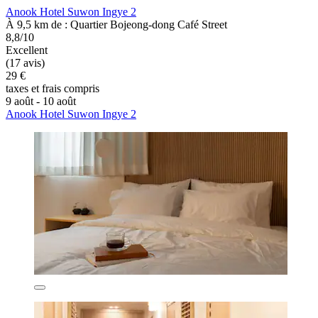
Anook Hotel Suwon Ingye 2
À 9,5 km de : Quartier Bojeong-dong Café Street
8,8/10
Excellent
(17 avis)
29 €
taxes et frais compris
9 août - 10 août
Anook Hotel Suwon Ingye 2