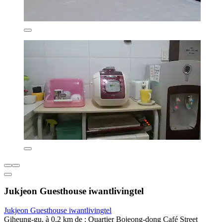
Jukjeon Guesthouse iwantlivingtel
Jukjeon Guesthouse iwantlivingtel
Giheung-gu, à 0,2 km de : Quartier Bojeong-dong Café Street