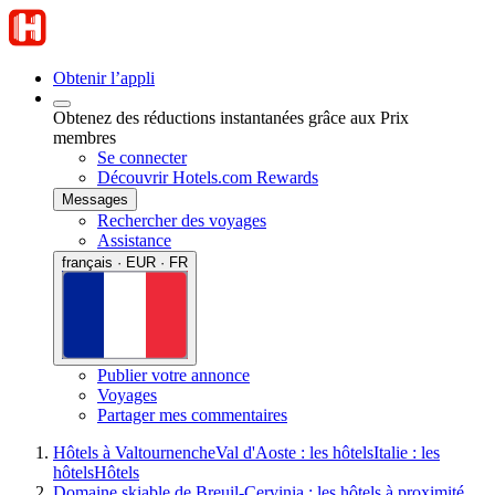
Obtenir l’appli
Obtenez des réductions instantanées grâce aux Prix
membres
Se connecter
Découvrir Hotels.com Rewards
Messages
Rechercher des voyages
Assistance
français · EUR · FR
Publier votre annonce
Voyages
Partager mes commentaires
Hôtels à Valtournenche
Val d'Aoste : les hôtels
Italie : les
hôtels
Hôtels
Domaine skiable de Breuil-Cervinia : les hôtels à proximité