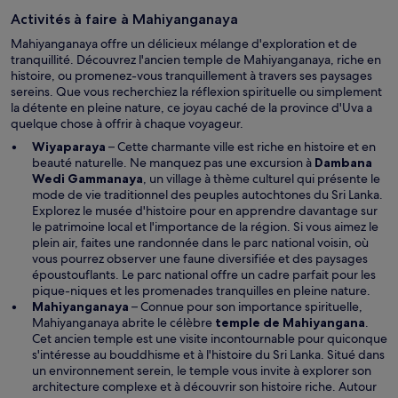
u
e
n
Activités à faire à Mahiyanganaya
n
e
ê
Mahiyanganaya offre un délicieux mélange d'exploration et de
n
t
tranquillité. Découvrez l'ancien temple de Mahiyanganaya, riche en
o
r
histoire, ou promenez-vous tranquillement à travers ses paysages
u
e
sereins. Que vous recherchiez la réflexion spirituelle ou simplement
v
la détente en pleine nature, ce joyau caché de la province d'Uva a
e
quelque chose à offrir à chaque voyageur.
l
l
Wiyaparaya
– Cette charmante ville est riche en histoire et en
e
beauté naturelle. Ne manquez pas une excursion à
Dambana
f
Wedi Gammanaya
, un village à thème culturel qui présente le
e
mode de vie traditionnel des peuples autochtones du Sri Lanka.
n
Explorez le musée d'histoire pour en apprendre davantage sur
ê
le patrimoine local et l'importance de la région. Si vous aimez le
t
plein air, faites une randonnée dans le parc national voisin, où
r
vous pourrez observer une faune diversifiée et des paysages
e
époustouflants. Le parc national offre un cadre parfait pour les
pique-niques et les promenades tranquilles en pleine nature.
Mahiyanganaya
– Connue pour son importance spirituelle,
Mahiyanganaya abrite le célèbre
temple de Mahiyangana
.
Cet ancien temple est une visite incontournable pour quiconque
s'intéresse au bouddhisme et à l'histoire du Sri Lanka. Situé dans
un environnement serein, le temple vous invite à explorer son
architecture complexe et à découvrir son histoire riche. Autour