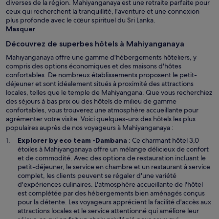
diverses de la région. Mahiyanganaya est une retraite parfaite pour
ceux qui recherchent la tranquillité, l'aventure et une connexion
plus profonde avec le cœur spirituel du Sri Lanka.
Masquer
Découvrez de superbes hôtels à Mahiyanganaya
Mahiyanganaya offre une gamme d'hébergements hôteliers, y
compris des options économiques et des maisons d'hôtes
confortables. De nombreux établissements proposent le petit-
déjeuner et sont idéalement situés à proximité des attractions
locales, telles que le temple de Mahiyangana. Que vous recherchiez
des séjours à bas prix ou des hôtels de milieu de gamme
confortables, vous trouverez une atmosphère accueillante pour
agrémenter votre visite. Voici quelques-uns des hôtels les plus
populaires auprès de nos voyageurs à Mahiyanganaya :
S
Explorer by eco team -Dambana
: Ce charmant hôtel 3,0
’
étoiles à Mahiyanganaya offre un mélange délicieux de confort
o
et de commodité. Avec des options de restauration incluant le
u
petit-déjeuner, le service en chambre et un restaurant à service
v
complet, les clients peuvent se régaler d'une variété
r
d'expériences culinaires. L'atmosphère accueillante de l'hôtel
e
est complétée par des hébergements bien aménagés conçus
d
pour la détente. Les voyageurs apprécient la facilité d'accès aux
a
attractions locales et le service attentionné qui améliore leur