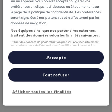
sur un appareil. Vous pouvez accepter ou gérer vos
2.5
3
out
out
préférences en cliquant ci-dessous ou à tout moment sur
8,6
/
10
Excellent ! (4 avis)
of
of
la page de la politique de confidentialité. Ces préférences
VOIR PLUS D’HÉBERGEMENTS
5
5
seront signalées à nos partenaires et n’affecteront pas les
données de navigation.
Nos équipes ainsi que nos partenaires externes,
Mahiyanganaya : villes
traitent des données selon les finalités suivantes :
principales
Utiliser des données de géolocalisation précises. Analyser activement
les caractéristiques de l’appareil pour l’identification. Stocker et/ou
accéder à des informations sur un appareil. Publicités et contenu
personnalisés, mesure de performance des publicités et du contenu,
Mahiyanganaya
études d’audience et développement de services.
J'accepte
Liste de nos partenaires (fournisseurs)
Tout refuser
Afficher toutes les finalités