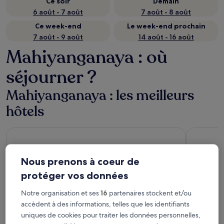
Ce soir
Demain
6 août - 7 août
7 août - 8 août
Ce week-end
Le week-end prochain
7 août - 9 août
14 août - 16 août
Mahiyanganaya : où
séjourner ?
Mahiyanganaya : les meilleurs
hôtels
G.M.T. Sorabora Village Hotel
Adaviya R
Nous prenons à coeur de
protéger vos données
Notre organisation et ses
16
partenaires stockent et/ou
accèdent à des informations, telles que les identifiants
G.M.T. Sorabora Village Hotel
Adaviy
uniques de cookies pour traiter les données personnelles,