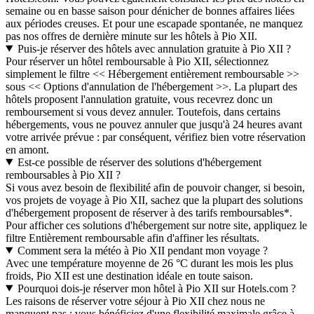
semaine ou en basse saison pour dénicher de bonnes affaires liées
aux périodes creuses. Et pour une escapade spontanée, ne manquez
pas nos offres de dernière minute sur les hôtels à Pio XII.
Puis-je réserver des hôtels avec annulation gratuite à Pio XII ?
Pour réserver un hôtel remboursable à Pio XII, sélectionnez
simplement le filtre << Hébergement entièrement remboursable >>
sous << Options d'annulation de l'hébergement >>. La plupart des
hôtels proposent l'annulation gratuite, vous recevrez donc un
remboursement si vous devez annuler. Toutefois, dans certains
hébergements, vous ne pouvez annuler que jusqu'à 24 heures avant
votre arrivée prévue : par conséquent, vérifiez bien votre réservation
en amont.
Est-ce possible de réserver des solutions d'hébergement
remboursables à Pio XII ?
Si vous avez besoin de flexibilité afin de pouvoir changer, si besoin,
vos projets de voyage à Pio XII, sachez que la plupart des solutions
d'hébergement proposent de réserver à des tarifs remboursables*.
Pour afficher ces solutions d'hébergement sur notre site, appliquez le
filtre Entièrement remboursable afin d'affiner les résultats.
Comment sera la météo à Pio XII pendant mon voyage ?
Avec une température moyenne de 26 °C durant les mois les plus
froids, Pio XII est une destination idéale en toute saison.
Pourquoi dois-je réserver mon hôtel à Pio XII sur Hotels.com ?
Les raisons de réserver votre séjour à Pio XII chez nous ne
manquent pas : vous bénéficiez d'une flexibilité maximale grâce à