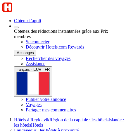
Obtenir l’appli
Obtenez des réductions instantanées grâce aux Prix
membres
Se connecter
Découvrir Hotels.com Rewards
Messages
Rechercher des voyages
Assistance
français · EUR · FR
Publier votre annonce
Voyages
Partager mes commentaires
Hôtels à Reykjavik
Région de la capitale : les hôtels
Islande :
les hôtels
Hôtels
Laugavegur : les hôtels à proximité