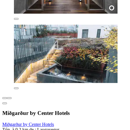
Miðgarður by Center Hotels
Miðgarður by Center Hotels
Tún, à 0,2 km de : Laugavegur