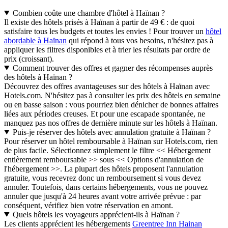
Combien coûte une chambre d'hôtel à Haïnan ?
Il existe des hôtels prisés à Haïnan à partir de 49 € : de quoi
satisfaire tous les budgets et toutes les envies ! Pour trouver un
hôtel
abordable à Haïnan
qui répond à tous vos besoins, n'hésitez pas à
appliquer les filtres disponibles et à trier les résultats par ordre de
prix (croissant).
Comment trouver des offres et gagner des récompenses auprès
des hôtels à Haïnan ?
Découvrez des offres avantageuses sur des hôtels à Haïnan avec
Hotels.com. N'hésitez pas à consulter les prix des hôtels en semaine
ou en basse saison : vous pourriez bien dénicher de bonnes affaires
liées aux périodes creuses. Et pour une escapade spontanée, ne
manquez pas nos offres de dernière minute sur les hôtels à Haïnan.
Puis-je réserver des hôtels avec annulation gratuite à Haïnan ?
Pour réserver un hôtel remboursable à Haïnan sur Hotels.com, rien
de plus facile. Sélectionnez simplement le filtre << Hébergement
entièrement remboursable >> sous << Options d'annulation de
l'hébergement >>. La plupart des hôtels proposent l'annulation
gratuite, vous recevrez donc un remboursement si vous devez
annuler. Toutefois, dans certains hébergements, vous ne pouvez
annuler que jusqu'à 24 heures avant votre arrivée prévue : par
conséquent, vérifiez bien votre réservation en amont.
Quels hôtels les voyageurs apprécient-ils à Haïnan ?
Les clients apprécient les hébergements
Greentree Inn Hainan