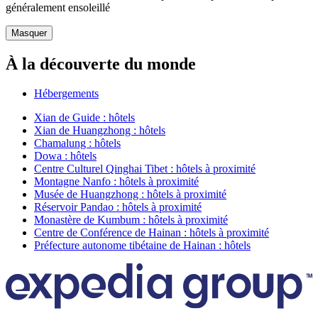
généralement ensoleillé
Masquer
À la découverte du monde
Hébergements
Xian de Guide : hôtels
Xian de Huangzhong : hôtels
Chamalung : hôtels
Dowa : hôtels
Centre Culturel Qinghai Tibet : hôtels à proximité
Montagne Nanfo : hôtels à proximité
Musée de Huangzhong : hôtels à proximité
Réservoir Pandao : hôtels à proximité
Monastère de Kumbum : hôtels à proximité
Centre de Conférence de Hainan : hôtels à proximité
Préfecture autonome tibétaine de Hainan : hôtels