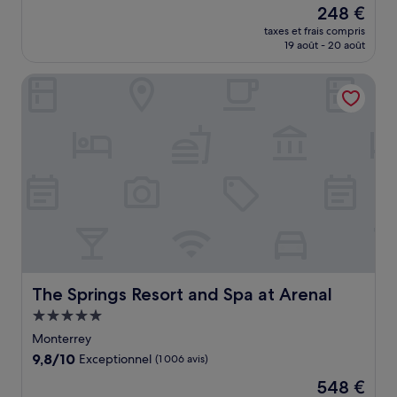
Le
248 €
10,
nouveau
Très
taxes et frais compris
prix
19 août - 20 août
bien,
est
(1 001 avis)
de
The Springs Resort and Spa at Arenal
248 €
The Springs Resort and Spa at Arenal
The Springs Resort and Spa at Arenal
Hébergement
5.0 étoiles
Monterrey
9.8
9,8/10
Exceptionnel
(1 006 avis)
sur
Le
548 €
10,