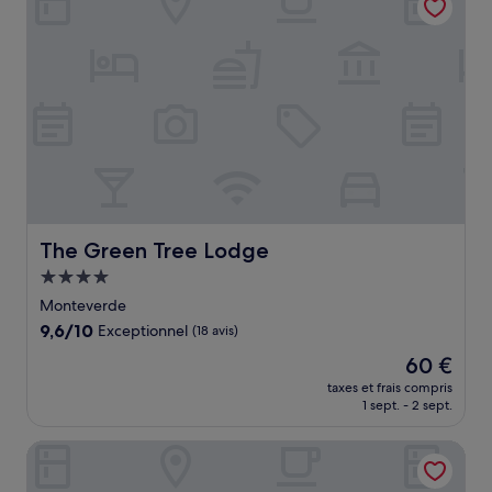
The Green Tree Lodge
The Green Tree Lodge
Hébergement
4.0 étoiles
Monteverde
9.6
9,6/10
Exceptionnel
(18 avis)
sur
Le
60 €
10,
nouveau
Exceptionnel,
taxes et frais compris
prix
1 sept. - 2 sept.
(18 avis)
est
de
Senda Monteverde Hotel Member of the Cayuga Collecti
60 €