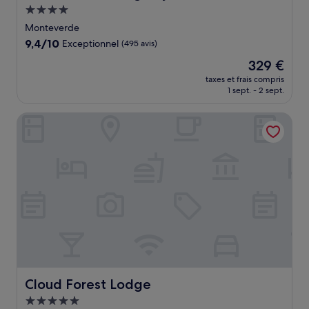
Hébergement
4.0 étoiles
Monteverde
9.4
9,4/10
Exceptionnel
(495 avis)
sur
Le
329 €
10,
nouveau
Exceptionnel,
taxes et frais compris
prix
1 sept. - 2 sept.
(495 avis)
est
de
Cloud Forest Lodge
329 €
Cloud Forest Lodge
Cloud Forest Lodge
Hébergement