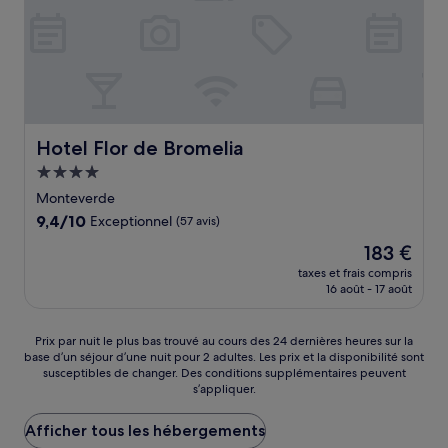
Hotel Flor de Bromelia
Hotel Flor de Bromelia
Hébergement
4.0 étoiles
Monteverde
9.4
9,4/10
Exceptionnel
(57 avis)
sur
Le
183 €
10,
nouveau
Exceptionnel,
taxes et frais compris
prix
16 août - 17 août
(57 avis)
est
de
183 €
Prix
Prix par nuit le plus bas trouvé au cours des 24 dernières heures sur la
base d’un séjour d’une nuit pour 2 adultes. Les prix et la disponibilité sont
par
susceptibles de changer. Des conditions supplémentaires peuvent
nuit
s’appliquer.
le
plus
Afficher tous les hébergements
bas