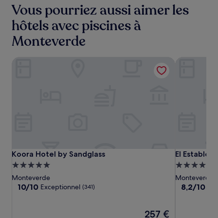
Vous pourriez aussi aimer les
hôtels avec piscines à
Monteverde
Koora Hotel by Sandglass
El Establo 
Koora
Koora
El
Koora Hotel by Sandglass
El Establo 
Koora Hotel by Sandglass
El Establo 
Hotel
Hotel
Establo
Hébergement
Hébergeme
by
by
Mountain
5.0 étoiles
5.0 étoiles
Monteverde
Monteverde
Sandglass
Sandglass
Hotel
10.0
8.2
10/10
8,2/10
Exceptionnel
Trè
(341)
sur
sur
10,
10,
Exceptionnel,
Le
Très
257 €