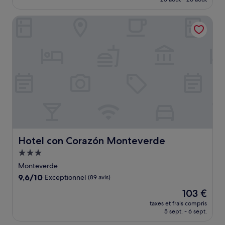
bien,
est
(653 avis)
de
Hotel con Corazón Monteverde
261 €
Hotel con Corazón Monteverde
Hotel con Corazón Monteverde
Hébergement
3.0 étoiles
Monteverde
9.6
9,6/10
Exceptionnel
(89 avis)
sur
Le
103 €
10,
nouveau
Exceptionnel,
taxes et frais compris
prix
5 sept. - 6 sept.
(89 avis)
est