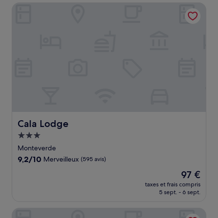
de
Cala Lodge
103 €
Cala Lodge
Cala Lodge
Hébergement
3.0 étoiles
Monteverde
9.2
9,2/10
Merveilleux
(595 avis)
sur
Le
97 €
10,
nouveau
Merveilleux,
taxes et frais compris
prix
5 sept. - 6 sept.
(595 avis)
est
de
The Green Tree Lodge
97 €