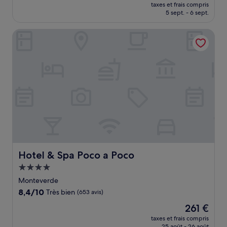
nouveau
Exceptionnel,
taxes et frais compris
prix
5 sept. - 6 sept.
(1 006 avis)
est
de
Hotel & Spa Poco a Poco
548 €
Hotel & Spa Poco a Poco
Hotel & Spa Poco a Poco
Hébergement
4.0 étoiles
Monteverde
8.4
8,4/10
Très bien
(653 avis)
sur
Le
261 €
10,
nouveau
Très
taxes et frais compris
prix
25 août - 26 août