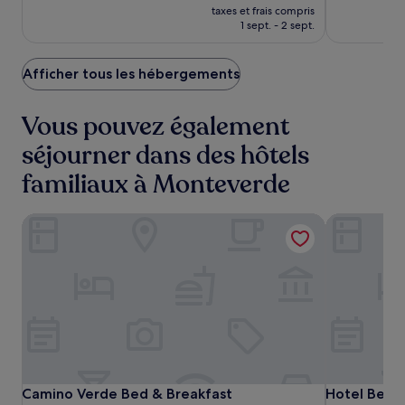
(341)
nouveau
bien,
taxes et frais compris
prix
(1001)
1 sept. - 2 sept.
est
de
257 €
Afficher tous les hébergements
Vous pouvez également
séjourner dans des hôtels
familiaux à Monteverde
Camino Verde Bed & Breakfast
Hotel Belma
Camino
Camino
Hotel
Camino Verde Bed & Breakfast
Hotel Belma
Camino Verde Bed & Breakfast
Hotel Belm