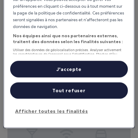
préférences en cliquant ci-dessous ou à tout moment sur
la page de la politique de confidentialité. Ces préférences
seront signalées à nos partenaires et n’affecteront pas les
Koora Hotel by Sandglass
Koora Hotel by Sandglass
données de navigation.
Hébergement
5.0 étoiles
Nos équipes ainsi que nos partenaires externes,
Monteverde
traitent des données selon les finalités suivantes :
10.0
10/10
Exceptionnel
(341 avis)
sur
Utiliser des données de géolocalisation précises. Analyser activement
Le
257 €
10,
les caractéristiques de l’appareil pour l’identification. Stocker et/ou
nouveau
accéder à des informations sur un appareil. Publicités et contenu
Exceptionnel,
taxes et frais compris
personnalisés, mesure de performance des publicités et du contenu,
prix
1 sept. - 2 sept.
(341 avis)
études d’audience et développement de services.
J'accepte
est
Liste de nos partenaires (fournisseurs)
de
Valle Escondido Nature Reserve Hotel & Farm
257 €
Tout refuser
Afficher toutes les finalités