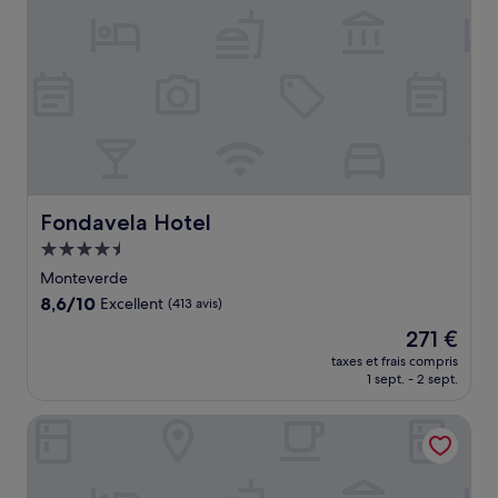
Fondavela Hotel
Fondavela Hotel
Hébergement
4.5 étoiles
Monteverde
8.6
8,6/10
Excellent
(413 avis)
sur
Le
271 €
10,
nouveau
Excellent,
taxes et frais compris
prix
1 sept. - 2 sept.
(413 avis)
est
de
Calathea Hotel Monteverde
271 €