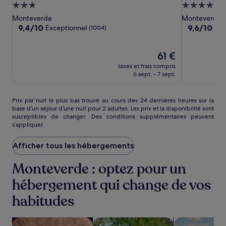
Verde
Verde
Belmar,
Hébergement
Hébergeme
Bed
Bed
a
3.0 étoiles
5.0 étoiles
Monteverde
Monteverde
&
&
Member
9.4
9.6
9,4/10
9,6/10
Exceptionnel
Exc
(1004)
Breakfast
Breakfast
of
sur
sur
10,
10,
Design
Exceptionnel,
Le
Exceptionne
61 €
Hotels
(1004)
nouveau
(347)
taxes et frais compris
prix
6 sept. - 7 sept.
est
de
61 €
Prix
Prix par nuit le plus bas trouvé au cours des 24 dernières heures sur la
base d’un séjour d’une nuit pour 2 adultes. Les prix et la disponibilité sont
par
susceptibles de changer. Des conditions supplémentaires peuvent
nuit
s’appliquer.
le
plus
Afficher tous les hébergements
bas
trouvé
au
Monteverde : optez pour un
cours
hébergement qui change de vos
des
24 dernières
habitudes
heures
sur
la
Rechercher des hébergements avec un spa sur place
Rechercher des cabanes
Rechercher de