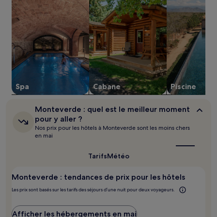
base
d’un
séjour
d’une
nuit
pour
2 adultes.
Les
prix
et
Spa
Cabane
Piscine
la
disponibilité
sont
Monteverde :
Monteverde : quel est le meilleur moment
susceptibles
quel
pour y aller ?
de
est
Nos prix pour les hôtels à Monteverde sont les moins chers
le
changer.
en mai
meilleur
Des
moment
conditions
pour
Tarifs
Météo
supplémentaires
y
peuvent
aller ?
s’appliquer.
Monteverde : tendances de prix pour les hôtels
Les prix sont basés sur les tarifs des séjours d’une nuit pour deux voyageurs.
Afficher les hébergements en mai