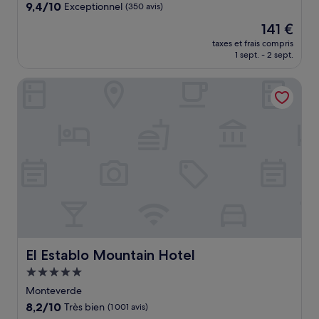
9.4
9,4/10
Exceptionnel
(350 avis)
sur
Le
141 €
10,
nouveau
Exceptionnel,
taxes et frais compris
prix
1 sept. - 2 sept.
(350 avis)
est
de
El Establo Mountain Hotel
141 €
El Establo Mountain Hotel
El Establo Mountain Hotel
Hébergement
5.0 étoiles
Monteverde
8.2
8,2/10
Très bien
(1 001 avis)
sur