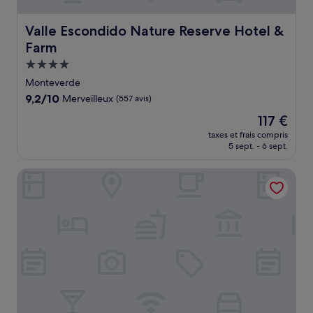
Valle Escondido Nature Reserve Hotel & Farm
Valle Escondido Nature Reserve Hotel &
Farm
Hébergement
4.0 étoiles
Monteverde
9.2
9,2/10
Merveilleux
(557 avis)
sur
Le
117 €
10,
nouveau
Merveilleux,
taxes et frais compris
prix
5 sept. - 6 sept.
(557 avis)
est
de
Tabacón Thermal Resort & Spa
117 €