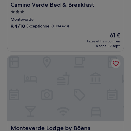
Camino Verde Bed & Breakfast
Camino Verde Bed & Breakfast
Hébergement
3.0 étoiles
Monteverde
9.4
9,4/10
Exceptionnel
(1 004 avis)
sur
Le
61 €
10,
nouveau
Exceptionnel,
taxes et frais compris
prix
6 sept. - 7 sept.
(1 004 avis)
est
de
Monteverde Lodge by Böëna
61 €
Monteverde Lodge by Böëna
Monteverde Lodge by Böëna