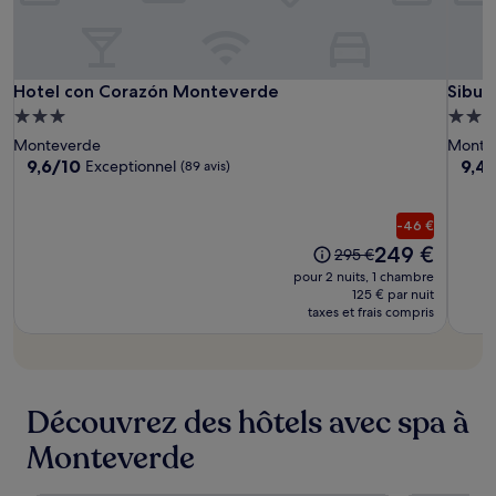
conditions
supplémentaires
peuvent
s’appliquer.
Hotel
Hotel
Sibu
Hotel con Corazón Monteverde
Sibu 
Hotel con Corazón Monteverde
Sibu 
con
con
Bouti
Hébergement
Hébe
Corazón
Coraz
Hotel
3.0 étoiles
4.0 ét
Monteverde
Monte
Monteverde
Mont
9.6
9.4
9,6/10
9,4
Exceptionnel
(89 avis)
sur
sur
10,
10,
Exceptionnel,
Exce
-46 €
(89 avis)
(350 
Le
249 €
L’ancien
295 €
nouveau
prix
pour 2 nuits, 1 chambre
prix
était
125 € par nuit
est
taxes et frais compris
de
de
295 €
249 €
Découvrez des hôtels avec spa à
Monteverde