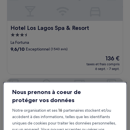
Hotel Los Lagos Spa & Resort
Hotel Los Lagos Spa & Resort
Hébergement
3.5 étoiles
La Fortuna
9.6
9,6/10
Exceptionnel
(1 543 avis)
sur
Le
136 €
10,
nouveau
Exceptionnel,
taxes et frais compris
prix
6 sept. - 7 sept.
(1 543 avis)
est
de
Koora Hotel by Sandglass
136 €
Nous prenons à coeur de
protéger vos données
Notre organisation et ses
16
partenaires stockent et/ou
accèdent à des informations, telles que les identifiants
uniques de cookies pour traiter les données personnelles,
sur un appareil. Vous pouvez accepter ou gérer vos