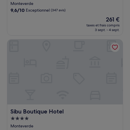
5.0 étoiles
Monteverde
9.6
9,6/10
Exceptionnel
(347 avis)
sur
Le
261 €
10,
nouveau
Exceptionnel,
taxes et frais compris
prix
3 sept. - 4 sept.
(347 avis)
est
de
Sibu Boutique Hotel
261 €
Sibu Boutique Hotel
Sibu Boutique Hotel
Hébergement
4.0 étoiles
Monteverde