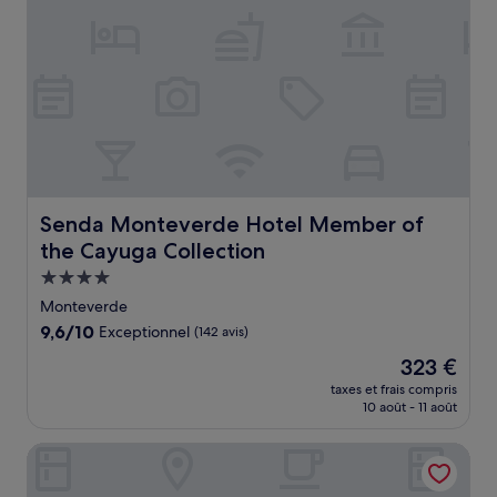
Senda Monteverde Hotel Member of the Cayuga Collect
Senda Monteverde Hotel Member of
the Cayuga Collection
Hébergement
4.0 étoiles
Monteverde
9.6
9,6/10
Exceptionnel
(142 avis)
sur
Le
323 €
10,
nouveau
Exceptionnel,
taxes et frais compris
prix
10 août - 11 août
(142 avis)
est
de
Fondavela Hotel
323 €