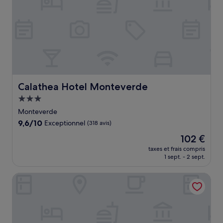
Calathea Hotel Monteverde
Calathea Hotel Monteverde
Hébergement
3.0 étoiles
Monteverde
9.6
9,6/10
Exceptionnel
(318 avis)
sur
Le
102 €
10,
nouveau
Exceptionnel,
taxes et frais compris
prix
1 sept. - 2 sept.
(318 avis)
est
de
Hotel Flor de Bromelia
102 €