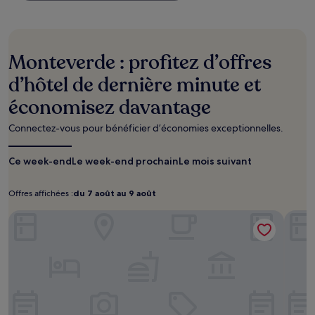
trouvé
au
cours
des
24 dernières
Monteverde : profitez d’offres
heures
sur
d’hôtel de dernière minute et
la
économisez davantage
base
d’un
séjour
Connectez-vous pour bénéficier d’économies exceptionnelles.
d’une
nuit
Ce week-end
Le week-end prochain
Le mois suivant
pour
2 adultes.
Les
Offres affichées :
du 7 août au 9 août
Offres
du
prix
affichées :
7
Hotel con Corazón Monteverde
et
Sibu 
août
la
disponibilité
au
sont
9
susceptibles
août
de
changer.
Des