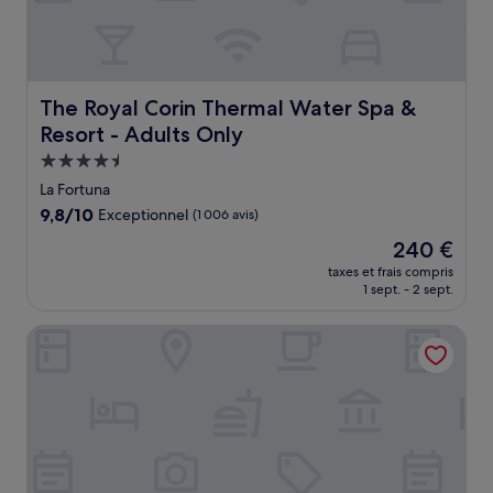
The Royal Corin Thermal Water Spa & Resort - Adults On
The Royal Corin Thermal Water Spa &
Resort - Adults Only
Hébergement
4.5 étoiles
La Fortuna
9.8
9,8/10
Exceptionnel
(1 006 avis)
sur
Le
240 €
10,
nouveau
Exceptionnel,
taxes et frais compris
prix
1 sept. - 2 sept.
(1 006 avis)
est
de
Hotel Los Lagos Spa & Resort
240 €