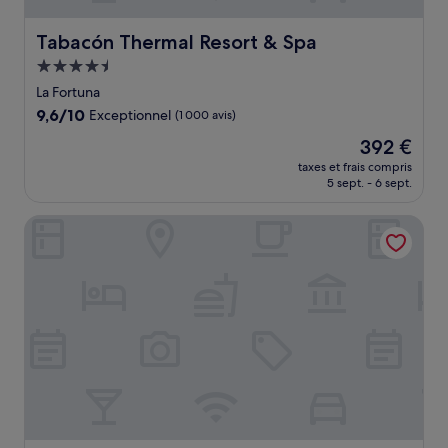
Tabacón Thermal Resort & Spa
Tabacón Thermal Resort & Spa
Hébergement
4.5 étoiles
La Fortuna
9.6
9,6/10
Exceptionnel
(1 000 avis)
sur
Le
392 €
10,
nouveau
Exceptionnel,
taxes et frais compris
prix
5 sept. - 6 sept.
(1 000 avis)
est
de
Camino Verde Bed & Breakfast
392 €