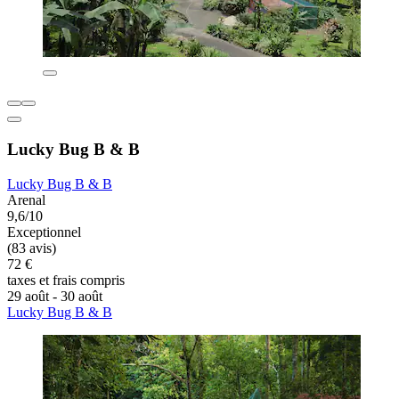
Lucky Bug B & B
Lucky Bug B & B
Arenal
9,6/10
Exceptionnel
(83 avis)
72 €
taxes et frais compris
29 août - 30 août
Lucky Bug B & B