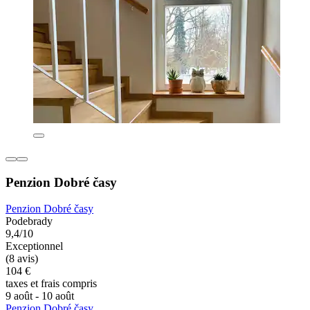
Penzion Dobré časy
Penzion Dobré časy
Podebrady
9,4/10
Exceptionnel
(8 avis)
104 €
taxes et frais compris
9 août - 10 août
Penzion Dobré časy