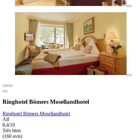
Ringhotel Bömers Mosellandhotel
Ringhotel Bömers Mosellandhotel
Alf
8,4/10
Très bien
(160 avis)