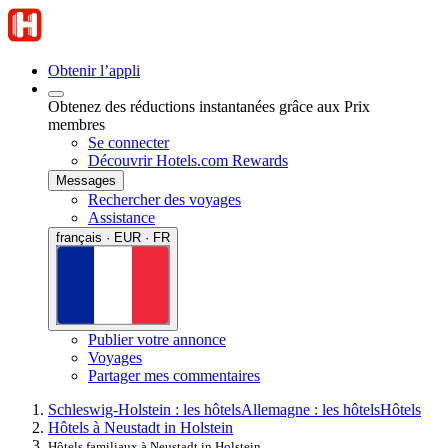
Obtenir l’appli
Obtenez des réductions instantanées grâce aux Prix
membres
Se connecter
Découvrir Hotels.com Rewards
Messages
Rechercher des voyages
Assistance
français · EUR · FR
Publier votre annonce
Voyages
Partager mes commentaires
Schleswig-Holstein : les hôtels
Allemagne : les hôtels
Hôtels
Hôtels à Neustadt in Holstein
Hôtels familiaux à Neustadt in Holstein