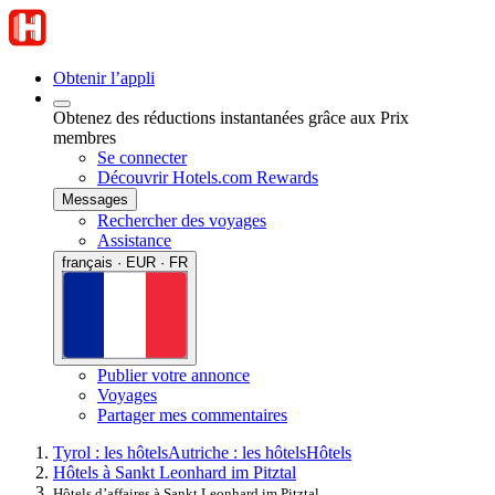
Obtenir l’appli
Obtenez des réductions instantanées grâce aux Prix
membres
Se connecter
Découvrir Hotels.com Rewards
Messages
Rechercher des voyages
Assistance
français · EUR · FR
Publier votre annonce
Voyages
Partager mes commentaires
Tyrol : les hôtels
Autriche : les hôtels
Hôtels
Hôtels à Sankt Leonhard im Pitztal
Hôtels d’affaires à Sankt Leonhard im Pitztal