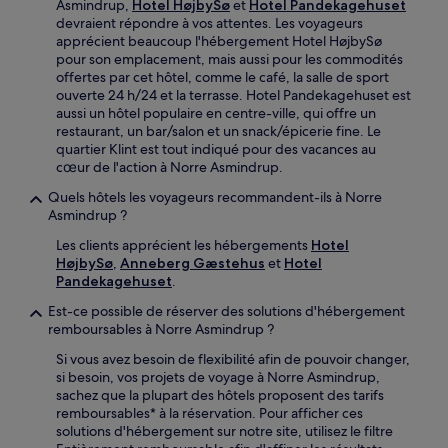
Asmindrup,
Hotel HøjbySø
et
Hotel Pandekagehuset
devraient répondre à vos attentes. Les voyageurs
apprécient beaucoup l'hébergement Hotel HøjbySø
pour son emplacement, mais aussi pour les commodités
offertes par cet hôtel, comme le café, la salle de sport
ouverte 24 h/24 et la terrasse. Hotel Pandekagehuset est
aussi un hôtel populaire en centre-ville, qui offre un
restaurant, un bar/salon et un snack/épicerie fine. Le
quartier Klint est tout indiqué pour des vacances au
cœur de l'action à Norre Asmindrup.
Quels hôtels les voyageurs recommandent-ils à Norre
Asmindrup ?
Les clients apprécient les hébergements
Hotel
HøjbySø
,
Anneberg Gæstehus
et
Hotel
Pandekagehuset
.
Est-ce possible de réserver des solutions d'hébergement
remboursables à Norre Asmindrup ?
Si vous avez besoin de flexibilité afin de pouvoir changer,
si besoin, vos projets de voyage à Norre Asmindrup,
sachez que la plupart des hôtels proposent des tarifs
remboursables* à la réservation. Pour afficher ces
solutions d'hébergement sur notre site, utilisez le filtre