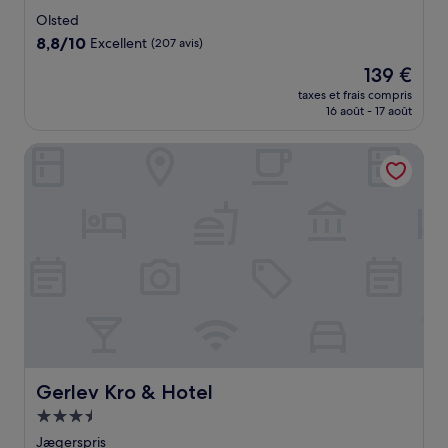
3.0 étoiles
Olsted
8.8
8,8/10
Excellent
(207 avis)
sur
Le
139 €
10,
nouveau
Excellent,
taxes et frais compris
prix
16 août - 17 août
(207 avis)
est
de
Gerlev Kro & Hotel
139 €
Gerlev Kro & Hotel
Gerlev Kro & Hotel
Hébergement
3.5 étoiles
Jægerspris