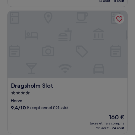
10 août - 11 août
(156 avis)
est
de
Dragsholm Slot
173 €
Dragsholm Slot
Dragsholm Slot
Hébergement
4.0 étoiles
Horve
9.4
9,4/10
Exceptionnel
(163 avis)
sur
Le
160 €
10,
nouveau
Exceptionnel,
taxes et frais compris
prix
23 août - 24 août
(163 avis)
est