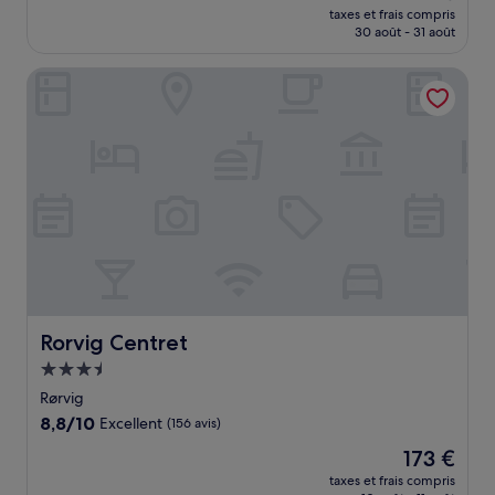
nouveau
Bien,
taxes et frais compris
prix
30 août - 31 août
(92 avis)
est
de
Rorvig Centret
55 €
Rorvig Centret
Rorvig Centret
Hébergement
3.5 étoiles
Rørvig
8.8
8,8/10
Excellent
(156 avis)
sur
Le
173 €
10,
nouveau
Excellent,
taxes et frais compris
prix