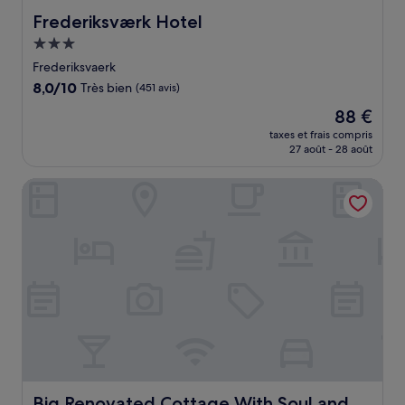
Frederiksværk Hotel
Frederiksværk Hotel
Hébergement
3.0 étoiles
Frederiksvaerk
8.0
8,0/10
Très bien
(451 avis)
sur
Le
88 €
10,
nouveau
Très
taxes et frais compris
prix
27 août - 28 août
bien,
est
(451 avis)
de
Big Renovated Cottage With Soul and Love
88 €
Big Renovated Cottage With Soul and Love
Big Renovated Cottage With Soul and