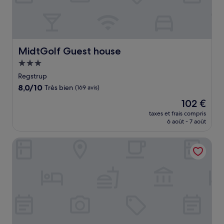
MidtGolf Guest house
MidtGolf Guest house
Hébergement
3.0 étoiles
Regstrup
8.0
8,0/10
Très bien
(169 avis)
sur
Le
102 €
10,
nouveau
Très
taxes et frais compris
prix
6 août - 7 août
bien,
est
(169 avis)
de
First Camp Holbæk Fjord
102 €