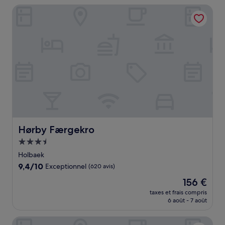
de
Hørby Færgekro
160 €
Hørby Færgekro
Hørby Færgekro
Hébergement
3.5 étoiles
Holbaek
9.4
9,4/10
Exceptionnel
(620 avis)
sur
Le
156 €
10,
nouveau
Exceptionnel,
taxes et frais compris
prix
6 août - 7 août
(620 avis)
est
de
Aggersvold Gods