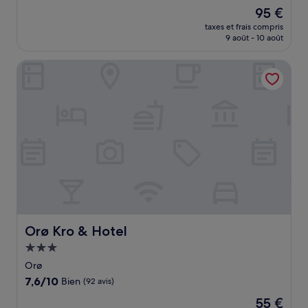
sur
Le
95 €
10,
nouveau
Très
taxes et frais compris
prix
9 août - 10 août
bien,
est
(147 avis)
de
Orø Kro & Hotel
95 €
Orø Kro & Hotel
Orø Kro & Hotel
Hébergement
3.0 étoiles
Orø
7.6
7,6/10
Bien
(92 avis)
sur
Le
55 €
10,