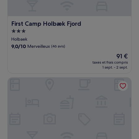
First Camp Holbæk Fjord
First Camp Holbæk Fjord
Hébergement
3.0 étoiles
Holbaek
9.0
9,0/10
Merveilleux
(46 avis)
sur
Le
91 €
10,
nouveau
Merveilleux,
taxes et frais compris
prix
1 sept. - 2 sept.
(46 avis)
est
de
Femhøj
91 €