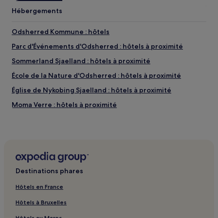
Hébergements
Odsherred Kommune : hôtels
Parc d'Événements d'Odsherred : hôtels à proximité
Sommerland Sjaelland : hôtels à proximité
École de la Nature d'Odsherred : hôtels à proximité
Église de Nykobing Sjaelland : hôtels à proximité
Moma Verre : hôtels à proximité
Rita Mortensen : hôtels à proximité
Gare de Nørre Asmindrup Sommerland Sjælland : hôtels à
proximité
Gare de Vig : hôtels à proximité
Destinations phares
Vig : hôtels 2 étoiles
Hôtels en France
Hôtels à Bruxelles
Hôtels au Maroc