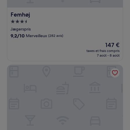
Femhøj
Femhøj
Hébergement
3.5 étoiles
Jægerspris
9.2
9,2/10
Merveilleux
(282 avis)
sur
Le
147 €
10,
nouveau
Merveilleux,
taxes et frais compris
prix
7 août - 8 août
(282 avis)
est
de
Frederiksværk Hotel
147 €