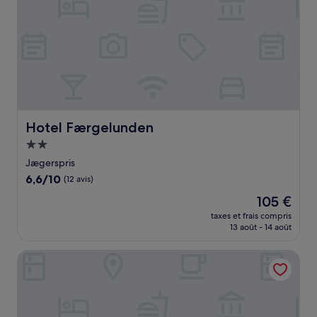
Hotel Færgelunden
Hotel Færgelunden
Hébergement
2.0 étoiles
Jægerspris
6.6
6,6/10
(12 avis)
sur
Le
105 €
10,
nouveau
(12 avis)
taxes et frais compris
prix
13 août - 14 août
est
de
Hotel Strandparken
105 €