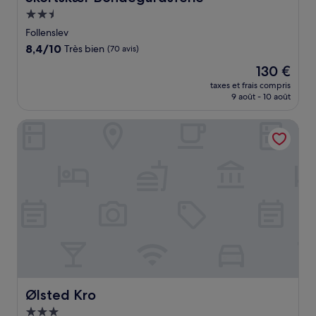
Hébergement
2.5 étoiles
Follenslev
8.4
8,4/10
Très bien
(70 avis)
sur
Le
130 €
10,
nouveau
Très
taxes et frais compris
prix
9 août - 10 août
bien,
est
(70 avis)
de
Ølsted Kro
130 €
Ølsted Kro
Ølsted Kro
Hébergement