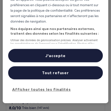
8.6
8,6/10
Excellent
(427 avis)
préférences en cliquant ci-dessous ou à tout moment sur
sur
Le
135 €
la page de la politique de confidentialité. Ces préférences
10,
nouveau
seront signalées à nos partenaires et n’affecteront pas les
Excellent,
taxes et frais compris
prix
6 août - 7 août
(427 avis)
données de navigation.
est
de
Nos équipes ainsi que nos partenaires externes,
Hotel Pandekagehuset
135 €
traitent des données selon les finalités suivantes :
Utiliser des données de géolocalisation précises. Analyser activement
les caractéristiques de l’appareil pour l’identification. Stocker et/ou
accéder à des informations sur un appareil. Publicités et contenu
personnalisés, mesure de performance des publicités et du contenu,
études d’audience et développement de services.
J'accepte
Liste de nos partenaires (fournisseurs)
Tout refuser
Hotel Pandekagehuset
Hotel Pandekagehuset
Afficher toutes les finalités
Hébergement
3.0 étoiles
Nykobing Sjaelland
8.0
8,0/10
Très bien
(147 avis)