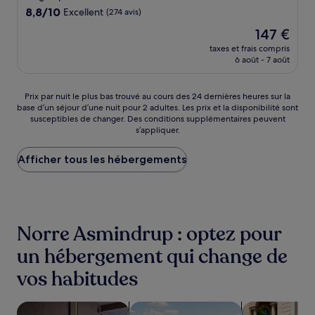
8.8
8,8/10
Excellent
(274 avis)
sur
Le
147 €
10,
nouveau
Excellent,
taxes et frais compris
prix
6 août - 7 août
(274 avis)
est
de
147 €
Prix
Prix par nuit le plus bas trouvé au cours des 24 dernières heures sur la
base d’un séjour d’une nuit pour 2 adultes. Les prix et la disponibilité sont
par
susceptibles de changer. Des conditions supplémentaires peuvent
nuit
s’appliquer.
le
plus
Afficher tous les hébergements
bas
trouvé
au
cours
des
24 dernières
Norre Asmindrup : optez pour
heures
sur
un hébergement qui change de
la
vos habitudes
base
d’un
séjour
Rechercher des hébergements acceptant les animaux de 
Rechercher des hébergements avec 
Rechercher de
d’une