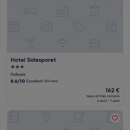
Hotel Sidesporet
Hotel Sidesporet
Hébergement
3.0 étoiles
Holbaek
8.6
8,6/10
Excellent
(413 avis)
sur
Le
162 €
10,
nouveau
Excellent,
taxes et frais compris
prix
6 août - 7 août
(413 avis)
est
de
Hotel Færgelunden
162 €