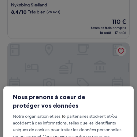
2.5 étoiles
Nykøbing Sjælland
8.4
8,4/10
Très bien
(26 avis)
sur
Le
110 €
10,
nouveau
Très
taxes et frais compris
prix
16 août - 17 août
bien,
est
(26 avis)
de
Hotel HøjbySø
110 €
Nous prenons à coeur de
protéger vos données
Notre organisation et ses
16
partenaires stockent et/ou
Hotel HøjbySø
Hotel HøjbySø
accèdent à des informations, telles que les identifiants
Hébergement
uniques de cookies pour traiter les données personnelles,
3.0 étoiles
Hojby
sur un appareil. Vous pouvez accepter ou gérer vos