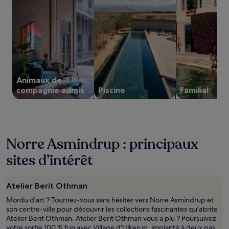
nuit
pour
2 adultes.
Les
prix
et
la
disponibilité
Animaux de
sont
susceptibles
compagnie admis
Piscine
Familial
de
changer.
Des
conditions
supplémentaires
Norre Asmindrup : principaux
peuvent
s’appliquer.
sites d’intérêt
Atelier Berit Othman
Mordu d'art ? Tournez-vous sans hésiter vers Norre Asmindrup et
son centre-ville pour découvrir les collections fascinantes qu'abrite
Atelier Berit Othman. Atelier Berit Othman vous a plu ? Poursuivez
votre sortie 100 % fun avec Village d'Ulkerup, implanté à deux pas