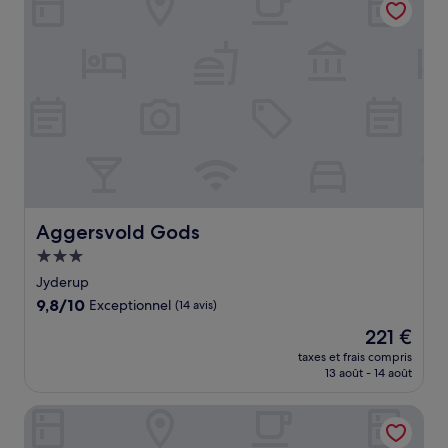
156 €
Aggersvold Gods
Aggersvold Gods
Hébergement
3.0 étoiles
Jyderup
9.8
9,8/10
Exceptionnel
(14 avis)
sur
Le
221 €
10,
nouveau
Exceptionnel,
taxes et frais compris
prix
13 août - 14 août
(14 avis)
est
de
Hotel Sidesporet
221 €