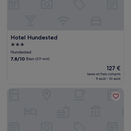
Hotel Hundested
Hotel Hundested
Hébergement
3.0 étoiles
Hundested
7.8
7,8/10
Bien
(217 avis)
sur
Le
127 €
10,
nouveau
Bien,
taxes et frais compris
prix
9 août - 10 août
(217 avis)
est
de
MidtGolf Guest house
127 €