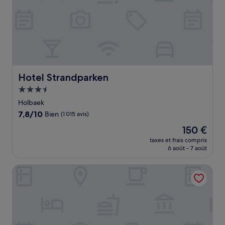
Hotel Strandparken
Hotel Strandparken
Hébergement
3.5 étoiles
Holbaek
7.8
7,8/10
Bien
(1 015 avis)
sur
Le
150 €
10,
nouveau
Bien,
taxes et frais compris
prix
6 août - 7 août
(1 015 avis)
est
de
Hotel Hundested
150 €