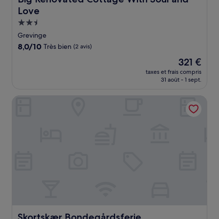
Love
Hébergement
2.5 étoiles
Grevinge
8.0
8,0/10
Très bien
(2 avis)
sur
Le
321 €
10,
nouveau
Très
taxes et frais compris
prix
31 août - 1 sept.
bien,
est
(2 avis)
de
Skortskær Bondegårdsferie
321 €
Skortskær Bondegårdsferie
Skortskær Bondegårdsferie