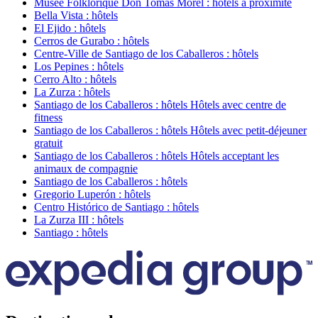
Musée Folklorique Don Tomás Morel : hôtels à proximité
Bella Vista : hôtels
El Ejido : hôtels
Cerros de Gurabo : hôtels
Centre-Ville de Santiago de los Caballeros : hôtels
Los Pepines : hôtels
Cerro Alto : hôtels
La Zurza : hôtels
Santiago de los Caballeros : hôtels Hôtels avec centre de
fitness
Santiago de los Caballeros : hôtels Hôtels avec petit-déjeuner
gratuit
Santiago de los Caballeros : hôtels Hôtels acceptant les
animaux de compagnie
Santiago de los Caballeros : hôtels
Gregorio Luperón : hôtels
Centro Histórico de Santiago : hôtels
La Zurza III : hôtels
Santiago : hôtels