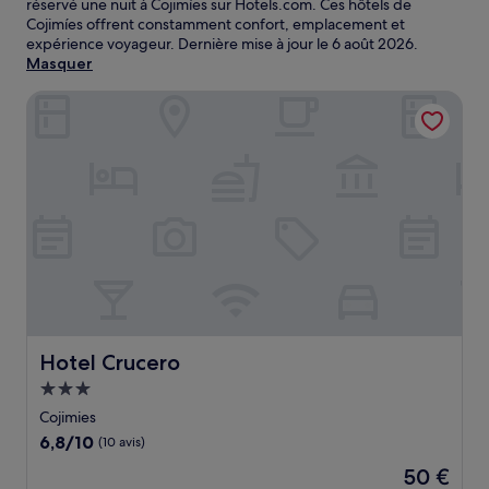
réservé une nuit à Cojimíes sur Hotels.com. Ces hôtels de
Cojimíes offrent constamment confort, emplacement et
expérience voyageur. Dernière mise à jour le
6 août 2026
.
Masquer
Hotel Crucero
Hotel Crucero
Hotel Crucero
Hébergement
3.0 étoiles
Cojimies
6.8
6,8/10
(10 avis)
sur
Le
50 €
10,