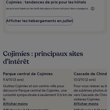
pour
Cojimíes : tendances de prix pour les hôtels
2 adultes.
Les
Les prix sont basés sur les tarifs des séjours d’une nuit pour deux voyageurs.
prix
et
Afficher les hébergements en juillet
la
disponibilité
sont
susceptibles
de
changer.
Des
Cojimíes : principaux sites
conditions
supplémentaires
d’intérêt
peuvent
s’appliquer.
Parque central de Cojimíes
Cascade de Chindul
9.4/10 (3 avis)
10.0/10 (2 avis)
Quittez Cojimíes et son centre-ville pour
Pour vous relaxer au bo
découvrir Parque central de Cojimíes, une
de sublimes photos de 
curiosité sympa située à seulement 0,6 km de
vers Cascade de Chindu
là.
visiterez Cojimíes.
Afficher moins
Afficher moins