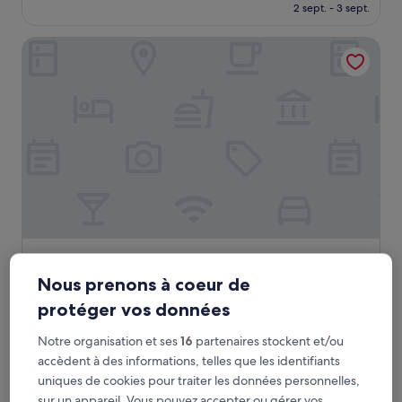
nouveau
(10 avis)
2 sept. - 3 sept.
prix
est
POSEIDON LODGING
de
50 €
POSEIDON LODGING
POSEIDON LODGING
Hébergement
Nous prenons à coeur de
2.0 étoiles
Cojimies
protéger vos données
5.0
5,0/10
(2 avis)
sur
Notre organisation et ses
16
partenaires stockent et/ou
Le
30 €
10,
accèdent à des informations, telles que les identifiants
nouveau
(2 avis)
7 août - 8 août
uniques de cookies pour traiter les données personnelles,
prix
est
sur un appareil. Vous pouvez accepter ou gérer vos