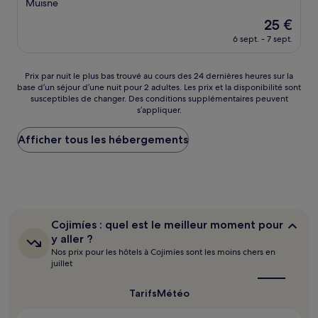
2.0 étoiles
Muisne
Le
25 €
nouveau
6 sept. - 7 sept.
prix
est
de
Prix
Prix par nuit le plus bas trouvé au cours des 24 dernières heures sur la
25 €
base d’un séjour d’une nuit pour 2 adultes. Les prix et la disponibilité sont
par
susceptibles de changer. Des conditions supplémentaires peuvent
nuit
s’appliquer.
le
plus
Afficher tous les hébergements
bas
trouvé
au
cours
des
24 dernières
heures
Cojimíes :
Cojimíes : quel est le meilleur moment pour
sur
quel
y aller ?
la
est
Nos prix pour les hôtels à Cojimíes sont les moins chers en
base
le
juillet
d’un
meilleur
séjour
moment
pour
d’une
Tarifs
Météo
y
nuit
aller ?