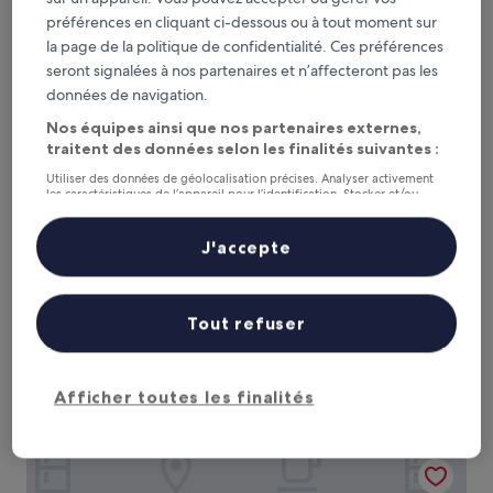
PUNTA COCO VILLAS BEACH
de
préférences en cliquant ci-dessous ou à tout moment sur
30 €
la page de la politique de confidentialité. Ces préférences
seront signalées à nos partenaires et n’affecteront pas les
données de navigation.
Nos équipes ainsi que nos partenaires externes,
traitent des données selon les finalités suivantes :
Utiliser des données de géolocalisation précises. Analyser activement
les caractéristiques de l’appareil pour l’identification. Stocker et/ou
accéder à des informations sur un appareil. Publicités et contenu
personnalisés, mesure de performance des publicités et du contenu,
études d’audience et développement de services.
J'accepte
Liste de nos partenaires (fournisseurs)
PUNTA COCO VILLAS BEACH
PUNTA COCO VILLAS BEACH
Hébergement
Tout refuser
3.0 étoiles
Cojimies
10.0
10/10
Exceptionnel
(1 avis)
sur
Le
123 €
10,
Afficher toutes les finalités
nouveau
Exceptionnel,
2 sept. - 3 sept.
prix
(1 avis)
est
Cojimies Paradise
de
123 €