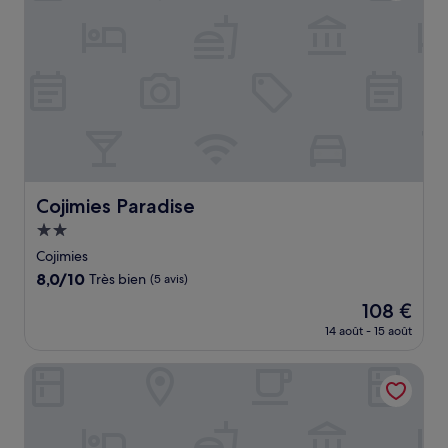
Cojimies Paradise
Cojimies Paradise
Hébergement
2.0 étoiles
Cojimies
8.0
8,0/10
Très bien
(5 avis)
sur
Le
108 €
10,
nouveau
Très
14 août - 15 août
prix
bien,
est
(5 avis)
Hotel Bernabeth
de
108 €