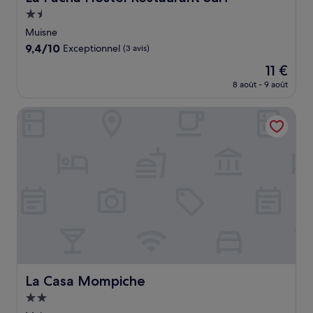
Hébergement
1.5 étoile
Muisne
9.4
9,4/10
Exceptionnel
(3 avis)
sur
Le
11 €
10,
nouveau
Exceptionnel,
8 août - 9 août
prix
(3 avis)
est
La Casa Mompiche
de
11 €
La Casa Mompiche
La Casa Mompiche
Hébergement