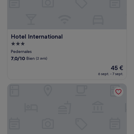
Hotel International
Hotel International
Hébergement
3.0 étoiles
Pedernales
7.0
7,0/10
Bien
(2 avis)
sur
Le
45 €
10,
nouveau
Bien,
6 sept. - 7 sept.
prix
(2 avis)
est
Hotel playas
de
45 €