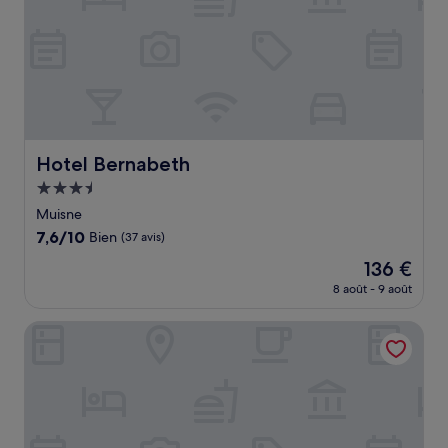
Hotel Bernabeth
Hotel Bernabeth
Hébergement
3.5 étoiles
Muisne
7.6
7,6/10
Bien
(37 avis)
sur
Le
136 €
10,
nouveau
Bien,
8 août - 9 août
prix
(37 avis)
est
Hotel International
de
136 €