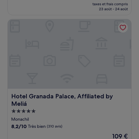
nouveau
Excellent,
taxes et frais compris
prix
23 août - 24 août
(331 avis)
est
de
Hotel Granada Palace, Affiliated by Meliá
53 €
Hotel Granada Palace, Affiliated by Meliá
Hotel Granada Palace, Affiliated by
Meliá
Hébergement
5.0 étoiles
Monachil
8.2
8,2/10
Très bien
(310 avis)
sur
Le
109 €
10,