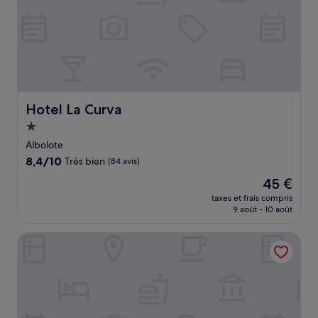
Hotel La Curva
Hotel La Curva
Hébergement
1.0 étoile
Albolote
8.4
8,4/10
Très bien
(84 avis)
sur
Le
45 €
10,
nouveau
Très
taxes et frais compris
prix
9 août - 10 août
bien,
est
(84 avis)
de
Quinta Real Granada
45 €