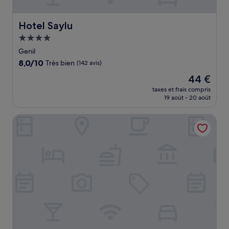
Hotel Saylu
Hotel Saylu
Hébergement
4.0 étoiles
Genil
8.0
8,0/10
Très bien
(142 avis)
sur
Le
44 €
10,
nouveau
Très
taxes et frais compris
prix
19 août - 20 août
bien,
est
(142 avis)
de
Barceló Granada Congress
44 €