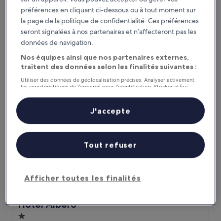
Hébergement
préférences en cliquant ci-dessous ou à tout moment sur
4.0 étoiles
Santa Fe
la page de la politique de confidentialité. Ces préférences
7.4
7,4/10
seront signalées à nos partenaires et n’affecteront pas les
Bien
(147 avis)
sur
données de navigation.
Le
45 €
10,
nouveau
Nos équipes ainsi que nos partenaires externes,
Bien,
taxes et frais compris
prix
14 août - 15 août
(147 avis)
traitent des données selon les finalités suivantes :
est
Utiliser des données de géolocalisation précises. Analyser activement
de
Hotel Albero
les caractéristiques de l’appareil pour l’identification. Stocker et/ou
45 €
accéder à des informations sur un appareil. Publicités et contenu
personnalisés, mesure de performance des publicités et du contenu,
études d’audience et développement de services.
J'accepte
Liste de nos partenaires (fournisseurs)
Tout refuser
Afficher toutes les finalités
Hotel Albero
Hotel Albero
Hébergement