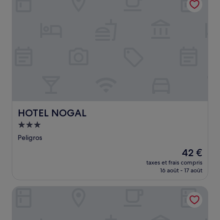
HOTEL NOGAL
HOTEL NOGAL
Hébergement
3.0 étoiles
Peligros
Le
42 €
nouveau
taxes et frais compris
prix
16 août - 17 août
est
de
BS Príncipe Felipe
42 €