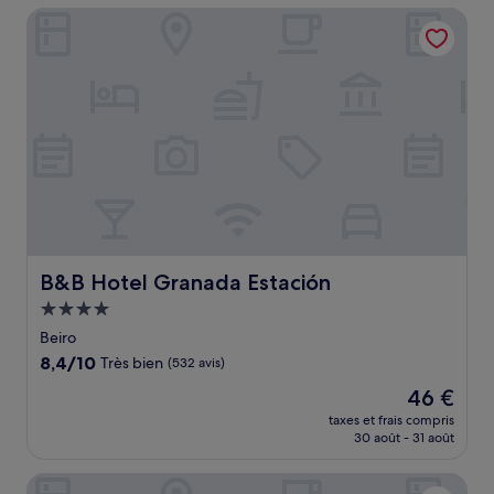
de
B&B Hotel Granada Estación
41 €
B&B Hotel Granada Estación
B&B Hotel Granada Estación
Hébergement
4.0 étoiles
Beiro
8.4
8,4/10
Très bien
(532 avis)
sur
Le
46 €
10,
nouveau
Très
taxes et frais compris
prix
30 août - 31 août
bien,
est
(532 avis)
de
HOTEL NOGAL
46 €