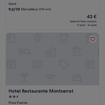
1.0 étoile
Genil
9.2
9,2/10
Merveilleux
(296 avis)
sur
Le
43 €
10,
nouveau
Merveilleux,
taxes et frais compris
prix
11 août - 12 août
(296 avis)
est
de
Hotel Restaurante Montserrat
43 €
Hotel Restaurante Montserrat
Hotel Restaurante Montserrat
Hébergement
2.5 étoiles
Pinos Puente