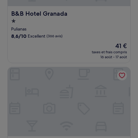
B&B Hotel Granada
B&B Hotel Granada
Hébergement
1.0 étoile
Pulianas
8.6
8,6/10
Excellent
(366 avis)
sur
Le
41 €
10,
nouveau
Excellent,
taxes et frais compris
prix
16 août - 17 août
(366 avis)
est
de
Hotel Cortijo del Marqués
41 €