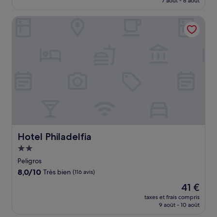
7 août - 8 août
(146 avis)
est
de
Hotel Philadelfia
59 €
Hotel Philadelfia
Hotel Philadelfia
Hébergement
2.0 étoiles
Peligros
8.0
8,0/10
Très bien
(116 avis)
sur
Le
41 €
10,
nouveau
Très
taxes et frais compris
prix
9 août - 10 août
bien,
est
(116 avis)