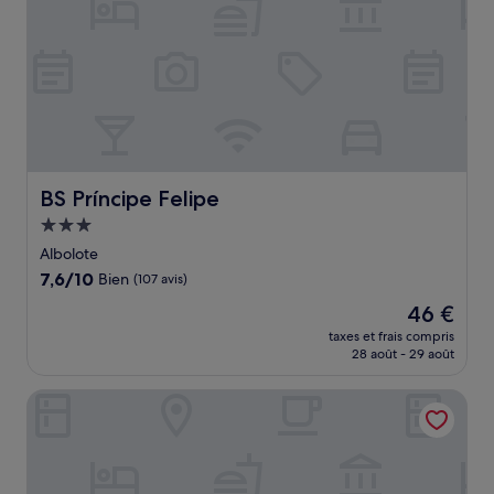
BS Príncipe Felipe
BS Príncipe Felipe
Hébergement
3.0 étoiles
Albolote
7.6
7,6/10
Bien
(107 avis)
sur
Le
46 €
10,
nouveau
Bien,
taxes et frais compris
prix
28 août - 29 août
(107 avis)
est
de
Hotel La Curva
46 €