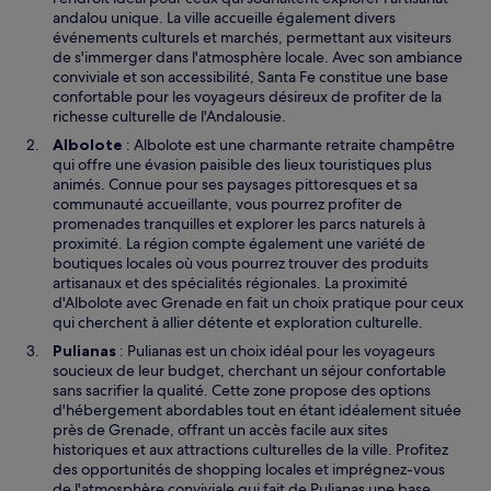
andalou unique. La ville accueille également divers
événements culturels et marchés, permettant aux visiteurs
de s'immerger dans l'atmosphère locale. Avec son ambiance
conviviale et son accessibilité, Santa Fe constitue une base
confortable pour les voyageurs désireux de profiter de la
richesse culturelle de l'Andalousie.
Albolote
: Albolote est une charmante retraite champêtre
qui offre une évasion paisible des lieux touristiques plus
animés. Connue pour ses paysages pittoresques et sa
communauté accueillante, vous pourrez profiter de
promenades tranquilles et explorer les parcs naturels à
proximité. La région compte également une variété de
boutiques locales où vous pourrez trouver des produits
artisanaux et des spécialités régionales. La proximité
d'Albolote avec Grenade en fait un choix pratique pour ceux
qui cherchent à allier détente et exploration culturelle.
Pulianas
: Pulianas est un choix idéal pour les voyageurs
soucieux de leur budget, cherchant un séjour confortable
sans sacrifier la qualité. Cette zone propose des options
d'hébergement abordables tout en étant idéalement située
près de Grenade, offrant un accès facile aux sites
historiques et aux attractions culturelles de la ville. Profitez
des opportunités de shopping locales et imprégnez-vous
de l'atmosphère conviviale qui fait de Pulianas une base