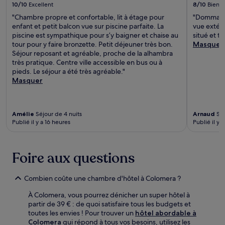
10/10
Excellent
8/10
Bien
"Chambre propre et confortable, lit à étage pour
"Dommage 
enfant et petit balcon vue sur piscine parfaite. La
vue extéri
piscine est sympathique pour s’y baigner et chaise au
situé et t
tour pour y faire bronzette. Petit déjeuner très bon.
Masquer
Séjour reposant et agréable, proche de la alhambra
très pratique. Centre ville accessible en bus ou à
pieds. Le séjour a été très agréable."
Masquer
Amélie
Séjour de 4 nuits
Arnaud
Séj
Publié il y a 16 heures
Publié il y a
Foire aux questions
Combien coûte une chambre d'hôtel à Colomera ?
À Colomera, vous pourrez dénicher un super hôtel à
partir de 39 € : de quoi satisfaire tous les budgets et
toutes les envies ! Pour trouver un
hôtel abordable à
Colomera
qui répond à tous vos besoins, utilisez les