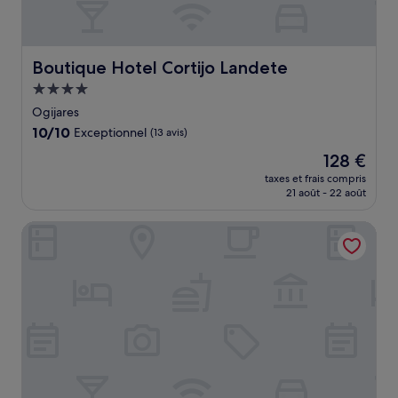
Boutique Hotel Cortijo Landete
Boutique Hotel Cortijo Landete
Hébergement
4.0 étoiles
Ogijares
10.0
10/10
Exceptionnel
(13 avis)
sur
Le
128 €
10,
nouveau
Exceptionnel,
taxes et frais compris
prix
21 août - 22 août
(13 avis)
est
de
Hotel Saylu
128 €