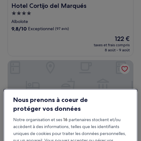
Hotel Cortijo del Marqués
Hotel Cortijo del Marqués
Hébergement
4.0 étoiles
Albolote
9.8
9,8/10
Exceptionnel
(97 avis)
sur
Le
122 €
10,
nouveau
Exceptionnel,
taxes et frais compris
prix
8 août - 9 août
(97 avis)
est
de
BS Capitulaciones
122 €
Nous prenons à coeur de
protéger vos données
Notre organisation et ses
16
partenaires stockent et/ou
accèdent à des informations, telles que les identifiants
uniques de cookies pour traiter les données personnelles,
BS Capitulaciones
BS Capitulaciones
sur un appareil. Vous pouvez accepter ou gérer vos