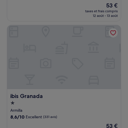
sur
Le
53 €
10,
nouveau
Excellent,
taxes et frais compris
prix
12 août - 13 août
(1 002 avis)
est
de
ibis Granada
53 €
ibis Granada
ibis Granada
Hébergement
1.0 étoile
Armilla
8.6
8,6/10
Excellent
(331 avis)
sur
Le
53 €
10,