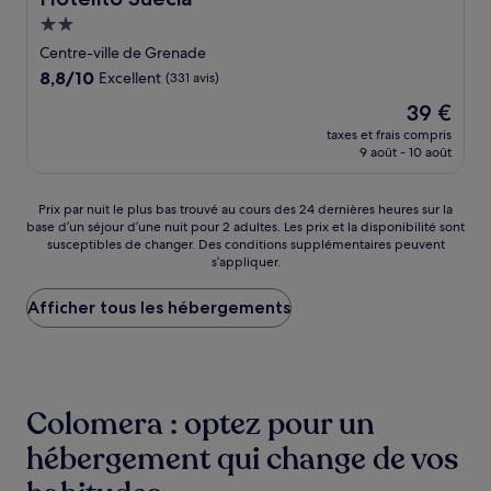
Hébergement
2.0 étoiles
Centre-ville de Grenade
8.8
8,8/10
Excellent
(331 avis)
sur
Le
39 €
10,
nouveau
Excellent,
taxes et frais compris
prix
9 août - 10 août
(331 avis)
est
de
39 €
Prix
Prix par nuit le plus bas trouvé au cours des 24 dernières heures sur la
base d’un séjour d’une nuit pour 2 adultes. Les prix et la disponibilité sont
par
susceptibles de changer. Des conditions supplémentaires peuvent
nuit
s’appliquer.
le
plus
Afficher tous les hébergements
bas
trouvé
au
cours
des
24 dernières
Colomera : optez pour un
heures
sur
hébergement qui change de vos
la
base