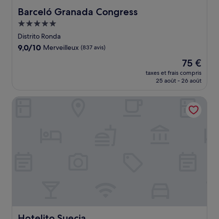
Barceló Granada Congress
Barceló Granada Congress
Hébergement
5.0 étoiles
Distrito Ronda
9.0
9,0/10
Merveilleux
(837 avis)
sur
Le
75 €
10,
nouveau
Merveilleux,
taxes et frais compris
prix
25 août - 26 août
(837 avis)
est
de
Hotelito Suecia
75 €
Hotelito Suecia
Hotelito Suecia