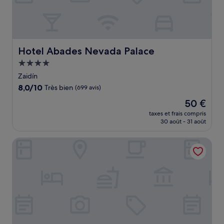
Hotel Abades Nevada Palace
Hotel Abades Nevada Palace
Hébergement
4.0 étoiles
Zaidín
8.0
8,0/10
Très bien
(699 avis)
sur
Le
50 €
10,
nouveau
Très
taxes et frais compris
prix
30 août - 31 août
bien,
est
(699 avis)
de
Boutique Hotel Cortijo Landete
50 €