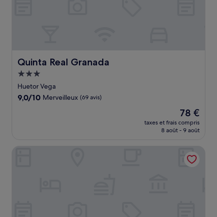
Quinta Real Granada
Quinta Real Granada
Hébergement
3.0 étoiles
Huetor Vega
9.0
9,0/10
Merveilleux
(69 avis)
sur
Le
78 €
10,
nouveau
Merveilleux,
taxes et frais compris
prix
8 août - 9 août
(69 avis)
est
de
Hotel Abades Nevada Palace
78 €