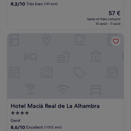
8.2
8,2/10
Très bien
(141 avis)
sur
Le
57 €
10,
nouveau
Très
taxes et frais compris
prix
10 août - 11 août
bien,
est
(141 avis)
de
Hotel Macià Real de La Alhambra
57 €
Hotel Macià Real de La Alhambra
Hotel Macià Real de La Alhambra
Hébergement
4.0 étoiles
Genil
8.6
8,6/10
Excellent
(1 002 avis)