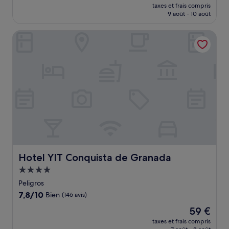
nouveau
Très
taxes et frais compris
prix
9 août - 10 août
bien,
est
(310 avis)
de
Hotel YIT Conquista de Granada
109 €
Hotel YIT Conquista de Granada
Hotel YIT Conquista de Granada
Hébergement
4.0 étoiles
Peligros
7.8
7,8/10
Bien
(146 avis)
sur
Le
59 €
10,
nouveau
Bien,
taxes et frais compris
prix