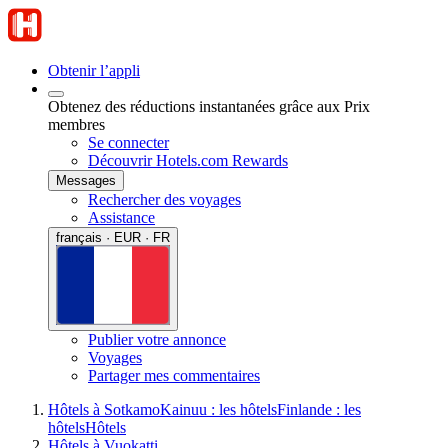
Obtenir l’appli
Obtenez des réductions instantanées grâce aux Prix
membres
Se connecter
Découvrir Hotels.com Rewards
Messages
Rechercher des voyages
Assistance
français · EUR · FR
Publier votre annonce
Voyages
Partager mes commentaires
Hôtels à Sotkamo
Kainuu : les hôtels
Finlande : les
hôtels
Hôtels
Hôtels à Vuokatti