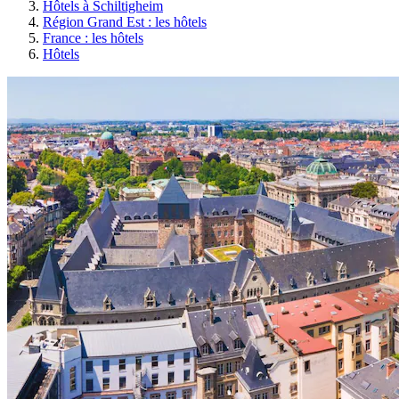
Hôtels à Schiltigheim
Région Grand Est : les hôtels
France : les hôtels
Hôtels