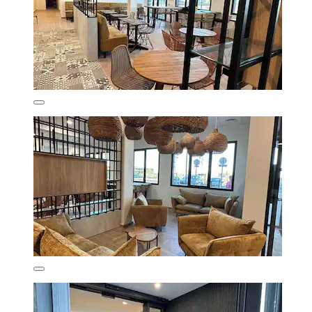
Exceptionnel
(72 avis)
219 €
taxes et frais compris
6 sept. - 7 sept.
Chateau De Raissac