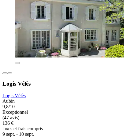
Logis Vélès
Logis Vélès
Aubin
9,8/10
Exceptionnel
(47 avis)
136 €
taxes et frais compris
9 sept. - 10 sept.