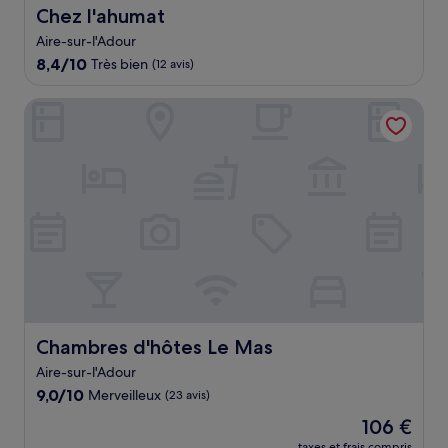
Chez l'ahumat
Chez l'ahumat
Aire-sur-l'Adour
8.4
8,4/10
Très bien
(12 avis)
sur
10,
Chambres d'hôtes Le Mas
Très
bien,
(12 avis)
Chambres d'hôtes Le Mas
Chambres d'hôtes Le Mas
Aire-sur-l'Adour
9.0
9,0/10
Merveilleux
(23 avis)
sur
Le
106 €
10,
nouveau
Merveilleux,
taxes et frais compris