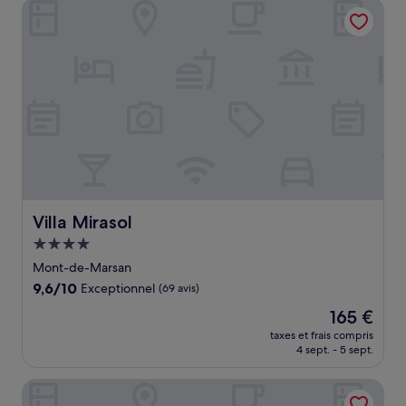
Villa Mirasol
89 €
Villa Mirasol
Villa Mirasol
Hébergement
4.0 étoiles
Mont-de-Marsan
9.6
9,6/10
Exceptionnel
(69 avis)
sur
Le
165 €
10,
nouveau
Exceptionnel,
taxes et frais compris
prix
4 sept. - 5 sept.
(69 avis)
est
de
Le Domaine du Passage
165 €