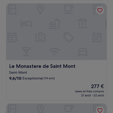
de
Le Monastere de Saint Mont
122 €
Le Monastere de Saint Mont
Le Monastere de Saint Mont
Saint-Mont
9.6
9,6/10
Exceptionnel
(14 avis)
sur
Le
277 €
10,
nouveau
Exceptionnel,
taxes et frais compris
prix
21 août - 22 août
(14 avis)
est
de
Hotel Aireco
277 €