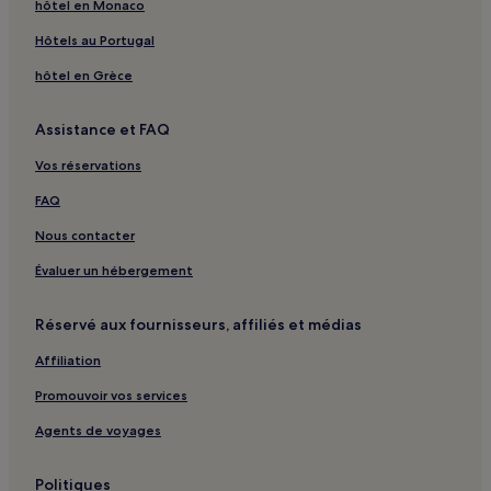
Roques : hôtels
hôtel en Monaco
Campagne-D'armagnac : hôtels
Hôtels au Portugal
Barbotan-Les-Thermes : hôtels Hôtels avec parking
hôtel en Grèce
Projan : hôtels
Assistance et FAQ
Ladevèze-Rivière : hôtels
Bourrouillan : hôtels
Vos réservations
Cazaubon : hôtels Hôtels avec parking
FAQ
Cazaubon : hôtels
Nous contacter
Riscle : hôtels
Évaluer un hébergement
Bas Armagnac : hôtels
Réservé aux fournisseurs, affiliés et médias
Grand Armagnac : hôtels
Affiliation
Armagnac Adour : hôtels
Bastides et Vallons du Gers : hôtels
Promouvoir vos services
Agents de voyages
Politiques