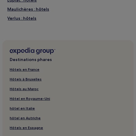
Maulichères : hôtels
Verlus : hôtels
Caumont : hôtels
Goux : hôtels
Sorbets : hôtels
Ayzieu : hôtels
Destinations phares
Saint-Aunix-Lengros : hôtels
Hôtels en France
Armentieux : hôtels
Hôtels à Bruxelles
Galiax : hôtels
Hôtels au Maroc
Loubédat : hôtels
Hôtel en Royaume-Uni
Louslitges : hôtels
hôtel en Italie
Bascous : hôtels
Monlezun-D'armagnac : hôtels
hôtel en Autriche
Arblade-Le-Bas : hôtels
Hôtels en Espagne