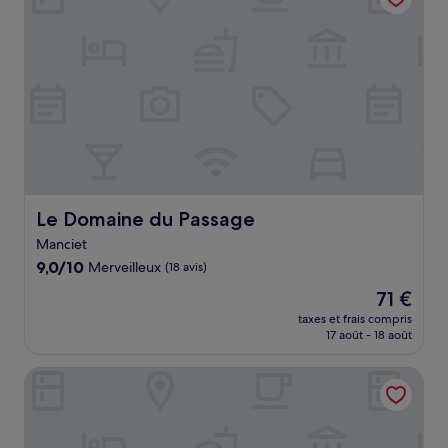
Le Domaine du Passage
Le Domaine du Passage
Manciet
9.0
9,0/10
Merveilleux
(18 avis)
sur
Le
71 €
10,
nouveau
Merveilleux,
taxes et frais compris
prix
17 août - 18 août
(18 avis)
est
de
Les Arums
71 €