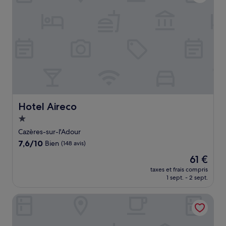
Hotel Aireco
Hotel Aireco
Hébergement
1.0 étoile
Cazères-sur-l'Adour
7.6
7,6/10
Bien
(148 avis)
sur
Le
61 €
10,
nouveau
Bien,
taxes et frais compris
prix
1 sept. - 2 sept.
(148 avis)
est
de
Relais & Châteaux La Bastide
61 €