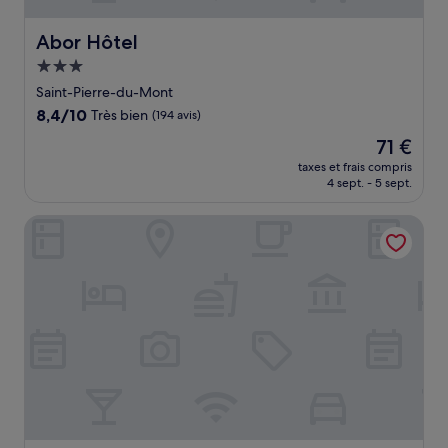
Abor Hôtel
Abor Hôtel
Hébergement
3.0 étoiles
Saint-Pierre-du-Mont
8.4
8,4/10
Très bien
(194 avis)
sur
Le
71 €
10,
nouveau
Très
taxes et frais compris
prix
4 sept. - 5 sept.
bien,
est
(194 avis)
de
Chez l'ahumat
71 €