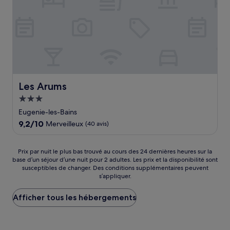
Les Arums
Les Arums
Hébergement
3.0 étoiles
Eugenie-les-Bains
9.2
9,2/10
Merveilleux
(40 avis)
sur
10,
Merveilleux,
Prix
Prix par nuit le plus bas trouvé au cours des 24 dernières heures sur la
(40 avis)
base d’un séjour d’une nuit pour 2 adultes. Les prix et la disponibilité sont
par
susceptibles de changer. Des conditions supplémentaires peuvent
nuit
s’appliquer.
le
plus
Afficher tous les hébergements
bas
trouvé
au
cours