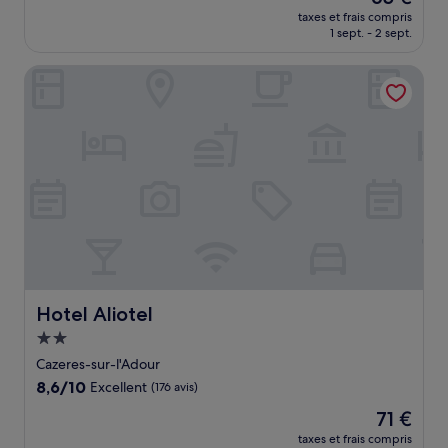
nouveau
Excellent,
taxes et frais compris
prix
1 sept. - 2 sept.
(334 avis)
est
de
Hotel Aliotel
65 €
Hotel Aliotel
Hotel Aliotel
Hébergement
2.0 étoiles
Cazeres-sur-l'Adour
8.6
8,6/10
Excellent
(176 avis)
sur
Le
71 €
10,
nouveau
Excellent,
taxes et frais compris