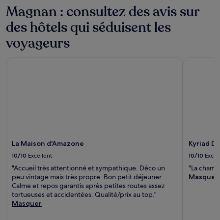
s’appliquer.
Magnan : consultez des avis sur
des hôtels qui séduisent les
voyageurs
La Maison d'Amazone
Kyriad Dir
La Maison d'Amazone
Kyriad Di
10/10
Excellent
10/10
Excel
"Accueil très attentionné et sympathique. Déco un
"La chambr
peu vintage mais très propre. Bon petit déjeuner.
Masquer
Calme et repos garantis après petites routes assez
tortueuses et accidentées. Qualité/prix au top."
Masquer