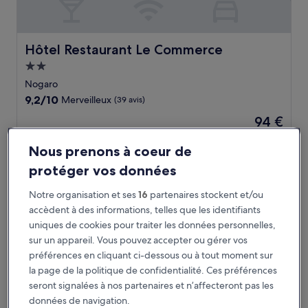
Hôtel Restaurant Le Commerce
Hôtel Restaurant Le Commerce
Hébergement
2.0 étoiles
Nogaro
9.2
9,2/10
Merveilleux
(39 avis)
sur
Le
94 €
10,
nouveau
Merveilleux,
taxes et frais compris
prix
9 août - 10 août
(39 avis)
Nous prenons à coeur de
est
de
protéger vos données
Quality Aparthotel Mont-de-Marsan
94 €
Notre organisation et ses
16
partenaires stockent et/ou
accèdent à des informations, telles que les identifiants
uniques de cookies pour traiter les données personnelles,
sur un appareil. Vous pouvez accepter ou gérer vos
préférences en cliquant ci-dessous ou à tout moment sur
la page de la politique de confidentialité. Ces préférences
seront signalées à nos partenaires et n’affecteront pas les
données de navigation.