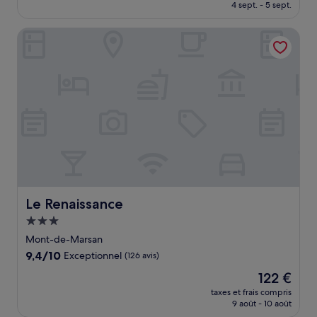
prix
4 sept. - 5 sept.
(176 avis)
est
de
Le Renaissance
71 €
Le Renaissance
Le Renaissance
Hébergement
3.0 étoiles
Mont-de-Marsan
9.4
9,4/10
Exceptionnel
(126 avis)
sur
Le
122 €
10,
nouveau
Exceptionnel,
taxes et frais compris
prix
9 août - 10 août
(126 avis)
est