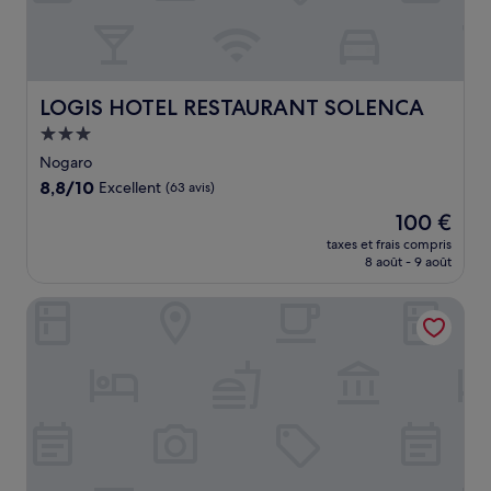
LOGIS HOTEL RESTAURANT SOLENCA
LOGIS HOTEL RESTAURANT SOLENCA
Hébergement
3.0 étoiles
Nogaro
8.8
8,8/10
Excellent
(63 avis)
sur
Le
100 €
10,
nouveau
Excellent,
taxes et frais compris
prix
8 août - 9 août
(63 avis)
est
de
Hôtel Restaurant Le Commerce
100 €