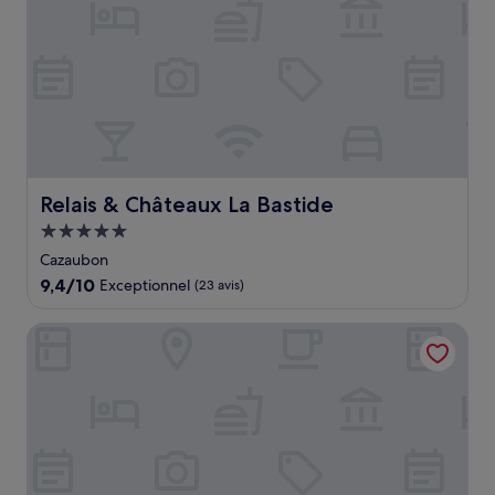
Relais & Châteaux La Bastide
Relais & Châteaux La Bastide
Hébergement
5.0 étoiles
Cazaubon
9.4
9,4/10
Exceptionnel
(23 avis)
sur
10,
Le Relais De La Tour
Exceptionnel,
(23 avis)