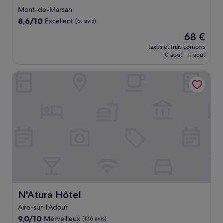
3.0 étoiles
Mont-de-Marsan
8.6
8,6/10
Excellent
(61 avis)
sur
Le
68 €
10,
nouveau
Excellent,
taxes et frais compris
prix
10 août - 11 août
(61 avis)
est
de
N'Atura Hôtel
68 €
N'Atura Hôtel
N'Atura Hôtel
Aire-sur-l'Adour
9.0
9,0/10
Merveilleux
(136 avis)