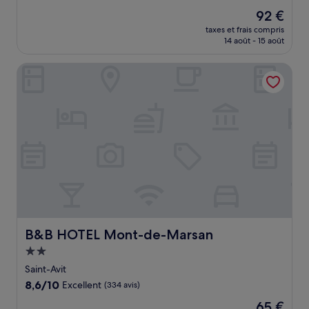
sur
Le
92 €
10,
nouveau
Merveilleux,
taxes et frais compris
prix
14 août - 15 août
(136 avis)
est
de
B&B HOTEL Mont-de-Marsan
92 €
B&B HOTEL Mont-de-Marsan
B&B HOTEL Mont-de-Marsan
Hébergement
2.0 étoiles
Saint-Avit
8.6
8,6/10
Excellent
(334 avis)
sur
Le
65 €
10,