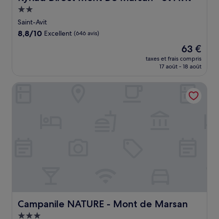
Hébergement
2.0 étoiles
Saint-Avit
8.8
8,8/10
Excellent
(646 avis)
sur
Le
63 €
10,
nouveau
Excellent,
taxes et frais compris
prix
17 août - 18 août
(646 avis)
est
de
Campanile NATURE - Mont de Marsan
63 €
Campanile NATURE - Mont de Marsan
Campanile NATURE - Mont de Marsan
Hébergement