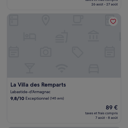
prix
26 août - 27 août
(23 avis)
est
de
La Villa des Remparts
106 €
La Villa des Remparts
La Villa des Remparts
Labastide-d'Armagnac
9.8
9,8/10
Exceptionnel
(145 avis)
sur
Le
89 €
10,
nouveau
Exceptionnel,
taxes et frais compris
prix
7 août - 8 août
(145 avis)
est
de