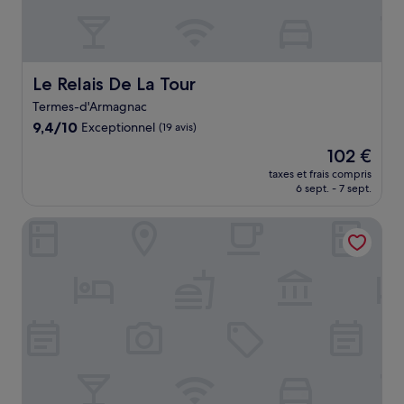
Le Relais De La Tour
Le Relais De La Tour
Termes-d'Armagnac
9.4
9,4/10
Exceptionnel
(19 avis)
sur
Le
102 €
10,
nouveau
Exceptionnel,
taxes et frais compris
prix
6 sept. - 7 sept.
(19 avis)
est
de
Abor Hôtel
102 €