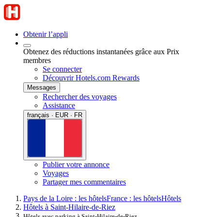
Obtenir l’appli
Obtenez des réductions instantanées grâce aux Prix
membres
Se connecter
Découvrir Hotels.com Rewards
Messages
Rechercher des voyages
Assistance
français · EUR · FR
Publier votre annonce
Voyages
Partager mes commentaires
Pays de la Loire : les hôtels
France : les hôtels
Hôtels
Hôtels à Saint-Hilaire-de-Riez
Hôtels avec parking à Saint-Hilaire-de-Riez