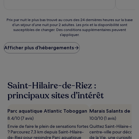
(317 avis)
Prix
Prix par nuit le plus bas trouvé au cours des 24 dernières heures sur la base
d’un séjour d’une nuit pour 2 adultes. Les prix et la disponibilité sont
par
susceptibles de changer. Des conditions supplémentaires peuvent
nuit
s’appliquer.
le
plus
Afficher plus d’hébergements
bas
trouvé
au
cours
des
24 dernières
heures
Saint-Hilaire-de-Riez :
sur
la
principaux sites d’intérêt
base
d’un
séjour
Parc aquatique Atlantic Toboggan
Marais Salants de la 
d’une
8.4/10 (7 avis)
10.0/10 (1 avis)
nuit
pour
Envie de faire le plein de sensations fortes
Quittez Saint-Hilaire-de-R
2 adultes.
? Parcourez 7,3 km depuis Saint-Hilaire-
centre-ville pour découvri
Les
de-Riez pour rejoindre Parc aquatique
de la Vie, une curiosité s