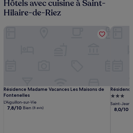
Hôtels avec cuisine à Saint-
Hilaire-de-Riez
Résidence Madame Vacances Les Maisons de Fontenelles
Résidence 
Résidence Madame Vacances Les Maisons de Fontenelles
Résidence 
Résidence Madame Vacances Les Maisons de
Résidence 
Fontenelles
Hébergem
L'Aiguillon-sur-Vie
3.0 étoiles
Saint-Jean
7.8
7,8/10
Bien
(8 avis)
8.0
8,0/10
T
sur
sur
10,
10,
Bien,
Très
(8 avis)
bien,