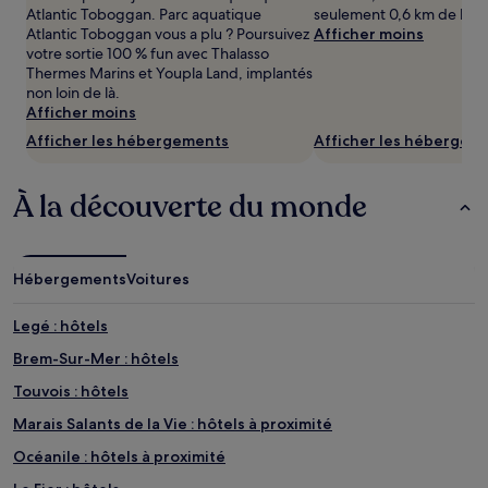
prix
Atlantic Toboggan. Parc aquatique
seulement 0,6 km de là.
et
Atlantic Toboggan vous a plu ? Poursuivez
Afficher moins
la
votre sortie 100 % fun avec Thalasso
disponibilité
Thermes Marins et Youpla Land, implantés
sont
non loin de là.
susceptibles
Afficher moins
de
Afficher les hébergements
Afficher les hébergem
changer.
Des
conditions
À la découverte du monde
supplémentaires
peuvent
s’appliquer.
Hébergements
Voitures
Legé : hôtels
Brem-Sur-Mer : hôtels
Touvois : hôtels
Marais Salants de la Vie : hôtels à proximité
Océanile : hôtels à proximité