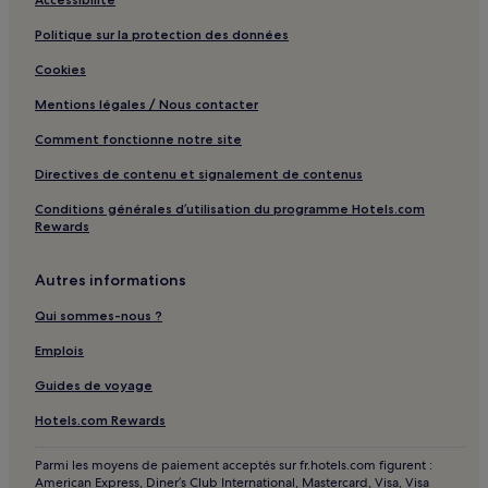
Sud Retz Atlantique : hôtels
Politique sur la protection des données
Pays des Achards : hôtels
Cookies
Mentions légales / Nous contacter
Comment fonctionne notre site
Directives de contenu et signalement de contenus
Conditions générales d’utilisation du programme Hotels.com
Rewards
Autres informations
Qui sommes-nous ?
Emplois
Guides de voyage
Hotels.com Rewards
Parmi les moyens de paiement acceptés sur fr.hotels.com figurent :
American Express, Diner’s Club International, Mastercard, Visa, Visa