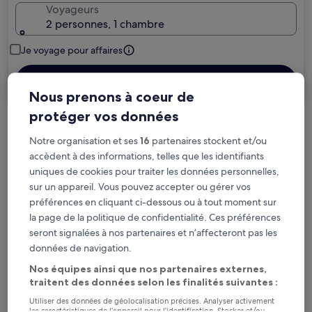
Voyageurs
2 personnes, 1 chambre
Je voyage pour affaires
Rechercher
Nous prenons à coeur de
protéger vos données
Options d’annulation gratuite en cas de
Notre organisation et ses
16
partenaires stockent et/ou
changement de programme
accèdent à des informations, telles que les identifiants
uniques de cookies pour traiter les données personnelles,
Gagnez des récompenses pour chaque
sur un appareil. Vous pouvez accepter ou gérer vos
nuit séjournée
préférences en cliquant ci-dessous ou à tout moment sur
la page de la politique de confidentialité. Ces préférences
seront signalées à nos partenaires et n’affecteront pas les
Économisez plus grâce aux Prix membres
données de navigation.
Nos équipes ainsi que nos partenaires externes,
traitent des données selon les finalités suivantes :
Consultez les prix pour ces dates
Utiliser des données de géolocalisation précises. Analyser activement
les caractéristiques de l’appareil pour l’identification. Stocker et/ou