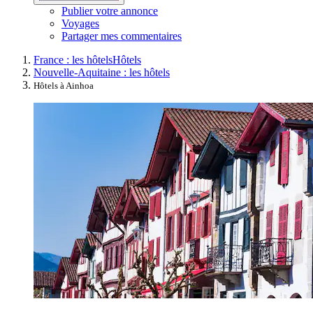
Publier votre annonce
Voyages
Partager mes commentaires
France : les hôtels
Hôtels
Nouvelle-Aquitaine : les hôtels
Hôtels à Ainhoa