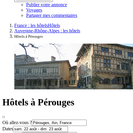
Publier votre annonce
Voyages
Partager mes commentaires
France : les hôtels
Hôtels
Auvergne-Rhône-Alpes : les hôtels
Hôtels à Pérouges
Hôtels à Pérouges
Où allez-vous ?
Dates