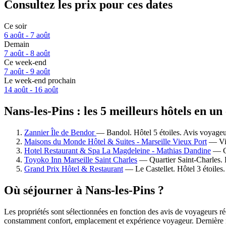
Consultez les prix pour ces dates
Ce soir
6 août - 7 août
Demain
7 août - 8 août
Ce week-end
7 août - 9 août
Le week-end prochain
14 août - 16 août
Nans-les-Pins : les 5 meilleurs hôtels en un
Zannier Île de Bendor
— Bandol. Hôtel 5 étoiles. Avis voyageu
Maisons du Monde Hôtel & Suites - Marseille Vieux Port
— Vie
Hotel Restaurant & Spa La Magdeleine - Mathias Dandine
— Ge
Toyoko Inn Marseille Saint Charles
— Quartier Saint-Charles. H
Grand Prix Hôtel & Restaurant
— Le Castellet. Hôtel 3 étoiles
Où séjourner à Nans-les-Pins ?
Les propriétés sont sélectionnées en fonction des avis de voyageurs ré
constamment confort, emplacement et expérience voyageur. Dernière 