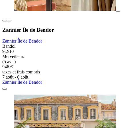
Zannier Île de Bendor
Zannier Île de Bendor
Bandol
9,2/10
Merveilleux
(5 avis)
946 €
taxes et frais compris
7 août - 8 août
Zannier Île de Bendor