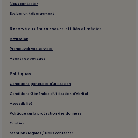
Musée Asiatica : hôtels à proximité
Nous contacter
Biarritz-Pays basque : hôtels à proximité
Évaluer un hébergement
Musée Basque et de l'histoire de Bayonne : hôtels à proximité
Réservé aux fournisseurs, affiliés et médias
Église Saint-Jean-Baptiste : hôtels à proximité
Affiliation
Gare de Boucau : hôtels à proximité
Promouvoir vos services
Plage de Lafitenia : hôtels à proximité
Port de Saint-Jean-de-Luz : hôtels à proximité
Agents de voyages
Centre-Ville de Saint-Jean-de-Luz : hôtels Hôtels avec
parking
Politiques
Centre-Ville de Saint-Jean-de-Luz : hôtels
Conditions générales d’utilisation
Hendaye : hôtels Hôtels avec parking
Conditions Générales d’Utilisation d’Abritel
Hendaye : hôtels
Accessibilité
Ustaritz : hôtels
Politique sur la protection des données
Espelette : hôtels
Cookies
Itxassou : hôtels Hôtels avec parking
Mentions légales / Nous contacter