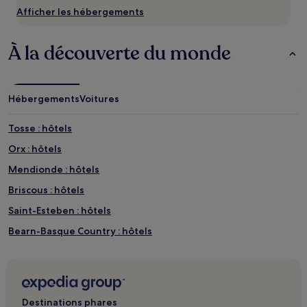
de
Afficher les hébergements
changer.
Des
conditions
À la découverte du monde
supplémentaires
peuvent
s’appliquer.
Hébergements
Voitures
Tosse : hôtels
Orx : hôtels
Mendionde : hôtels
Briscous : hôtels
Saint-Esteben : hôtels
Bearn-Basque Country : hôtels
Josse : hôtels
Musée du gâteau basque : hôtels à proximité
Maison de l'Infante : hôtels à proximité
Destinations phares