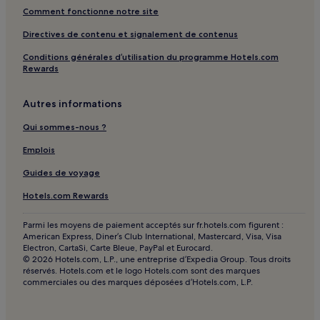
Ainhoa : hôtels
Comment fonctionne notre site
Sare : hôtels Hôtels avec parking
Directives de contenu et signalement de contenus
Arcangues : hôtels
Conditions générales d’utilisation du programme Hotels.com
Bidart : hôtels Hôtels avec parking
Rewards
Bidart : hôtels Hôtels de luxe
Autres informations
Bidart : hôtels 4 étoiles
Qui sommes-nous ?
Bidart : hôtels
Saint-Martin-D'arrossa : hôtels
Emplois
Bidarray : hôtels
Guides de voyage
Arbonne : hôtels
Hotels.com Rewards
Anglet : hôtels Hôtels avec parking
Parmi les moyens de paiement acceptés sur fr.hotels.com figurent :
Anglet : hôtels Hôtels avec centre de fitness
American Express, Diner’s Club International, Mastercard, Visa, Visa
Electron, CartaSi, Carte Bleue, PayPal et Eurocard.
Anglet : hôtels Hôtels d’affaires
© 2026 Hotels.com, L.P., une entreprise d’Expedia Group. Tous droits
réservés. Hotels.com et le logo Hotels.com sont des marques
Anglet : hôtels
commerciales ou des marques déposées d’Hotels.com, L.P.
Bénesse-Maremne : hôtels