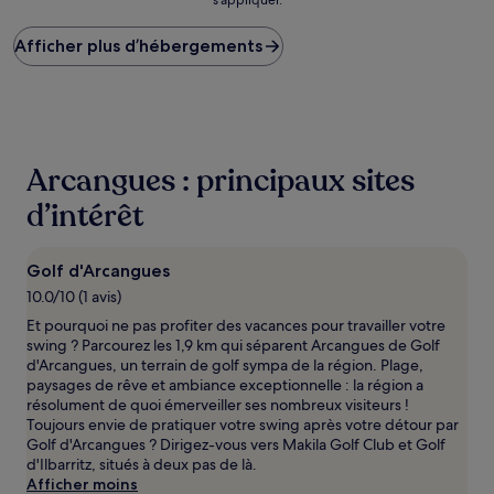
le
plus
Afficher plus d’hébergements
bas
trouvé
au
cours
des
24 dernières
heures
Arcangues : principaux sites
sur
la
d’intérêt
base
d’un
séjour
Golf d'Arcangues
d’une
10.0/10 (1 avis)
nuit
pour
Et pourquoi ne pas profiter des vacances pour travailler votre
2 adultes.
swing ? Parcourez les 1,9 km qui séparent Arcangues de Golf
Les
d'Arcangues, un terrain de golf sympa de la région. Plage,
prix
paysages de rêve et ambiance exceptionnelle : la région a
et
résolument de quoi émerveiller ses nombreux visiteurs !
la
Toujours envie de pratiquer votre swing après votre détour par
disponibilité
Golf d'Arcangues ? Dirigez-vous vers Makila Golf Club et Golf
sont
d'Ilbarritz, situés à deux pas de là.
susceptibles
Afficher moins