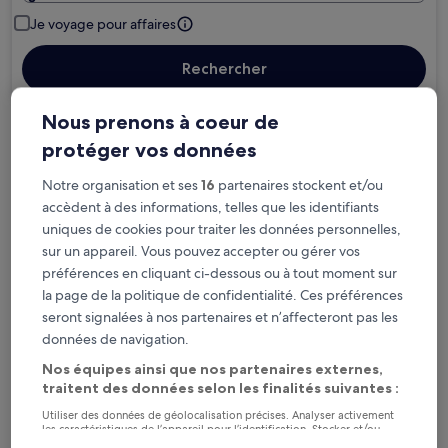
Je voyage pour affaires
Rechercher
Nous prenons à coeur de
Options d’annulation gratuite en cas de
protéger vos données
changement de programme
Notre organisation et ses
16
partenaires stockent et/ou
accèdent à des informations, telles que les identifiants
Gagnez des récompenses pour chaque
uniques de cookies pour traiter les données personnelles,
nuit séjournée
sur un appareil. Vous pouvez accepter ou gérer vos
préférences en cliquant ci-dessous ou à tout moment sur
Économisez plus grâce aux Prix membres
la page de la politique de confidentialité. Ces préférences
seront signalées à nos partenaires et n’affecteront pas les
données de navigation.
Nos équipes ainsi que nos partenaires externes,
Consultez les prix pour ces dates
traitent des données selon les finalités suivantes :
Utiliser des données de géolocalisation précises. Analyser activement
Ce soir
Demain
les caractéristiques de l’appareil pour l’identification. Stocker et/ou
6 août - 7 août
7 août - 8 août
accéder à des informations sur un appareil. Publicités et contenu