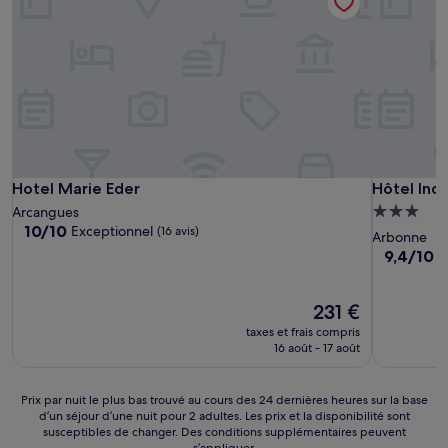
Hotel Marie Eder
Hôtel Inda
Hotel Marie Eder
Hôtel Ind
Hébergem
Arcangues
10.0
10/10
Exceptionnel
(16 avis)
3.0 étoiles
Arbonne
sur
9.4
9,4/10
E
10,
sur
Exceptionnel,
10,
(16 avis)
Le
Exception
231 €
nouveau
(79 avis)
taxes et frais compris
prix
16 août - 17 août
est
de
231 €
Prix
Prix par nuit le plus bas trouvé au cours des 24 dernières heures sur la base
d’un séjour d’une nuit pour 2 adultes. Les prix et la disponibilité sont
par
susceptibles de changer. Des conditions supplémentaires peuvent
nuit
s’appliquer.