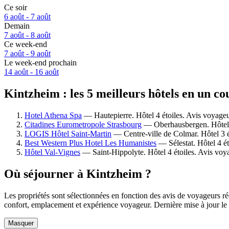
Ce soir
6 août - 7 août
Demain
7 août - 8 août
Ce week-end
7 août - 9 août
Le week-end prochain
14 août - 16 août
Kintzheim : les 5 meilleurs hôtels en un co
Hotel Athena Spa
— Hautepierre. Hôtel 4 étoiles. Avis voyageu
Citadines Eurometropole Strasbourg
— Oberhausbergen. Hôtel 4
LOGIS Hôtel Saint-Martin
— Centre-ville de Colmar. Hôtel 3 é
Best Western Plus Hotel Les Humanistes
— Sélestat. Hôtel 4 ét
Hôtel Val-Vignes
— Saint-Hippolyte. Hôtel 4 étoiles. Avis voy
Où séjourner à Kintzheim ?
Les propriétés sont sélectionnées en fonction des avis de voyageurs r
confort, emplacement et expérience voyageur. Dernière mise à jour le
Masquer