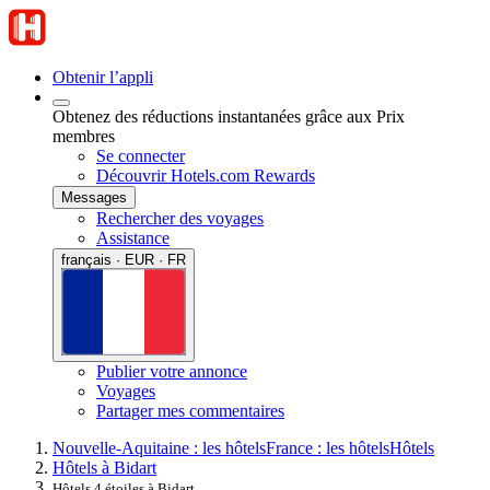
Obtenir l’appli
Obtenez des réductions instantanées grâce aux Prix
membres
Se connecter
Découvrir Hotels.com Rewards
Messages
Rechercher des voyages
Assistance
français · EUR · FR
Publier votre annonce
Voyages
Partager mes commentaires
Nouvelle-Aquitaine : les hôtels
France : les hôtels
Hôtels
Hôtels à Bidart
Hôtels 4 étoiles à Bidart