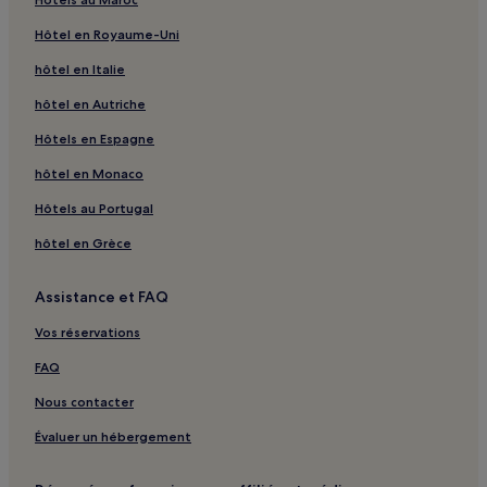
Beaupuy : hôtels
Hôtel en Royaume-Uni
Monbrun : hôtels
hôtel en Italie
Bouillac : hôtels
hôtel en Autriche
Thil : hôtels
Hôtels en Espagne
Bellesserre : hôtels
hôtel en Monaco
Montesquieu-Lauragais : hôtels
Hôtels au Portugal
Pouze : hôtels
hôtel en Grèce
Beaufort : hôtels
Bellegarde-Sainte-Marie : hôtels
Assistance et FAQ
Miremont : hôtels
Vos réservations
Plagnole : hôtels
FAQ
Lagraulet-Saint-Nicolas : hôtels
Nous contacter
Cambernard : hôtels
Évaluer un hébergement
Nizas : hôtels
Le Grès : hôtels