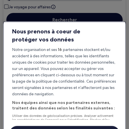
Je voyage pour affaires
Rechercher
Nous prenons à coeur de
protéger vos données
Options d’annulation gratuite en cas de
changement de programme
Notre organisation et ses
16
partenaires stockent et/ou
accèdent à des informations, telles que les identifiants
Gagnez des récompenses pour chaque
uniques de cookies pour traiter les données personnelles,
nuit séjournée
sur un appareil. Vous pouvez accepter ou gérer vos
préférences en cliquant ci-dessous ou à tout moment sur
la page de la politique de confidentialité. Ces préférences
Économisez plus grâce aux Prix membres
seront signalées à nos partenaires et n’affecteront pas les
données de navigation.
Nos équipes ainsi que nos partenaires externes,
traitent des données selon les finalités suivantes :
Consultez les prix pour ces dates
Utiliser des données de géolocalisation précises. Analyser activement
Ce soir
Demain
les caractéristiques de l’appareil pour l’identification. Stocker et/ou
accéder à des informations sur un appareil. Publicités et contenu
6 août - 7 août
7 août - 8 août
personnalisés, mesure de performance des publicités et du contenu,