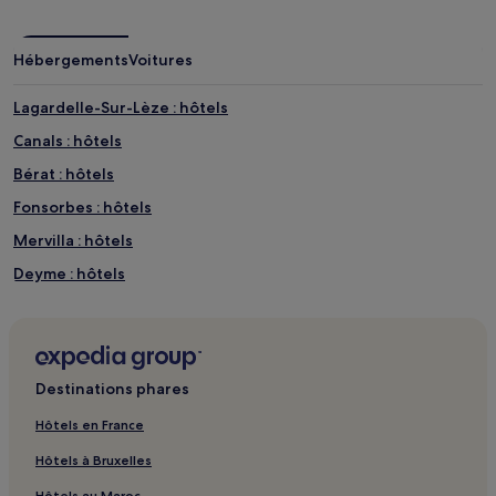
de
changer.
Des
Hébergements
Voitures
conditions
supplémentaires
Lagardelle-Sur-Lèze : hôtels
peuvent
s’appliquer.
Canals : hôtels
Bérat : hôtels
Fonsorbes : hôtels
Mervilla : hôtels
Deyme : hôtels
Saint-Thomas : hôtels
Centre de l'Affiche : hôtels à proximité
Musée Cap Al Campestre : hôtels à proximité
Destinations phares
Parcours de golf Garden Golf Toulouse La Ramee : hôtels à
proximité
Hôtels en France
Frégouville : hôtels
Hôtels à Bruxelles
Saint-Germier : hôtels
Hôtels au Maroc