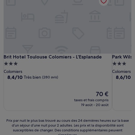
Brit Hotel Toulouse Colomiers - L'Esplanade
Park Wilso
Brit Hotel Toulouse Colomiers - L'Esplanade
Park Wilso
Hébergement
Hébergem
3.0 étoiles
3.0 étoiles
Colomiers
Colomiers
8.4
8.6
8,4/10
8,6/10
Très bien
E
(280 avis)
sur
sur
10,
10,
Très
Le
Excellent,
70 €
bien,
nouveau
(1 068 avis
taxes et frais compris
(280 avis)
prix
19 août - 20 août
est
de
70 €
Prix
Prix par nuit le plus bas trouvé au cours des 24 dernières heures sur la base
d’un séjour d’une nuit pour 2 adultes. Les prix et la disponibilité sont
par
susceptibles de changer. Des conditions supplémentaires peuvent
nuit
s’appliquer.