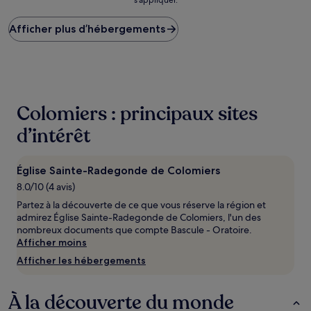
le
plus
Afficher plus d’hébergements
bas
trouvé
au
cours
des
24 dernières
heures
Colomiers : principaux sites
sur
la
d’intérêt
base
d’un
séjour
Église Sainte-Radegonde de Colomiers
d’une
8.0/10 (4 avis)
nuit
pour
Partez à la découverte de ce que vous réserve la région et
2 adultes.
admirez Église Sainte-Radegonde de Colomiers, l'un des
Les
nombreux documents que compte Bascule - Oratoire.
prix
Afficher moins
et
Afficher les hébergements
la
disponibilité
sont
À la découverte du monde
susceptibles