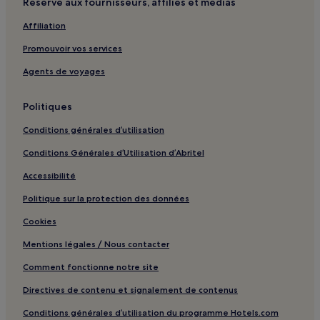
Réservé aux fournisseurs, affiliés et médias
Laréole : hôtels
Affiliation
Sainte-Livrade : hôtels
Promouvoir vos services
Saint-Pierre : hôtels
Agents de voyages
Belbèze-De-Lauragais : hôtels
Rue d'Alsace-Lorraine : Hôtels avec parking à proximité
Politiques
Rue d'Alsace-Lorraine : Appart’hôtels
Conditions générales d’utilisation
Rue d'Alsace-Lorraine : hôtels 4 étoiles
Conditions Générales d’Utilisation d’Abritel
Rue d'Alsace-Lorraine : Hôtels d’affaires à proximité
Accessibilité
Saint-Sulpice : hôtels
Politique sur la protection des données
Blagnac : hôtels Hôtels avec parking
Cookies
Blagnac : hôtels Hôtels avec centre de fitness
Mentions légales / Nous contacter
Blagnac : hôtels Hôtels d’affaires
Comment fonctionne notre site
Blagnac : hôtels
Directives de contenu et signalement de contenus
Université Toulouse-I-Capitole : hôtels à proximité
Conditions générales d’utilisation du programme Hotels.com