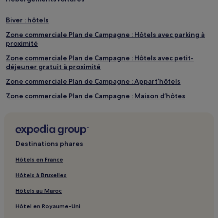
Biver : hôtels
Zone commerciale Plan de Campagne : Hôtels avec parking à
proximité
Zone commerciale Plan de Campagne : Hôtels avec petit-
déjeuner gratuit à proximité
Zone commerciale Plan de Campagne : Appart’hôtels
Zone commerciale Plan de Campagne : Maison d’hôtes
Zone commerciale Plan de Campagne : Chambres d’hôtes
Zone commerciale Plan de Campagne : Hôtels de luxe à
proximité
Destinations phares
Zone commerciale Plan de Campagne : hôtels 2 étoiles
Hôtels en France
Zone commerciale Plan de Campagne : hôtels 4 étoiles
Hôtels à Bruxelles
Zone commerciale Plan de Campagne : Hôtels LGBTQIA+
friendly à proximité
Hôtels au Maroc
Zone commerciale Plan de Campagne : Hôtels avec golf à
Hôtel en Royaume-Uni
proximité