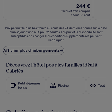
10,
sur
Le
Bien,
244 €
10,
nouveau
(233 avis)
Exceptionnel,
taxes et frais compris
prix
(115 avis)
7 août - 8 août
est
de
244 €
Prix
Prix par nuit le plus bas trouvé au cours des 24 dernières heures sur la base
d’un séjour d’une nuit pour 2 adultes. Les prix et la disponibilité sont
par
susceptibles de changer. Des conditions supplémentaires peuvent
nuit
s’appliquer.
le
plus
Afficher plus d’hébergements
bas
trouvé
au
Découvrez l’hôtel pour les familles idéal à
cours
des
Cabriès
24 dernières
heures
sur
Petit déjeuner
Piscine
Tout com
la
inclus
base
d’un
séjour
d’une
nuit