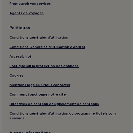
Plage des Marettes : hôtels à proximité
Promouvoir vos services
Aix-En-Provence : hôtels Hôtels avec piscine
Agents de voyages
Aix-En-Provence : hôtels Hôtels avec parking
Aix-En-Provence : hôtels Hôtels avec centre de fitness
Politiques
Aix-En-Provence : hôtels Hôtels avec petit-déjeuner gratuit
Conditions générales d’utilisation
Aix-En-Provence : hôtels Hôtels avec cuisine
Conditions Générales d’Utilisation d’Abritel
Aix-En-Provence : hôtels Hôtels acceptant les animaux de
Accessibilité
compagnie
Politique sur la protection des données
Aix-En-Provence : Appart’hôtels
Cookies
Aix-En-Provence : Maison d’hôtes
Mentions légales / Nous contacter
Aix-En-Provence : Chambres d’hôtes
Comment fonctionne notre site
Aix-En-Provence : hôtels Hôtels pas chers
Aix-En-Provence : hôtels Hôtels de luxe
Directives de contenu et signalement de contenus
Aix-En-Provence : hôtels 2 étoiles
Conditions générales d’utilisation du programme Hotels.com
Rewards
Aix-En-Provence : hôtels 3 étoiles
Aix-En-Provence : hôtels 4 étoiles
Autres informations