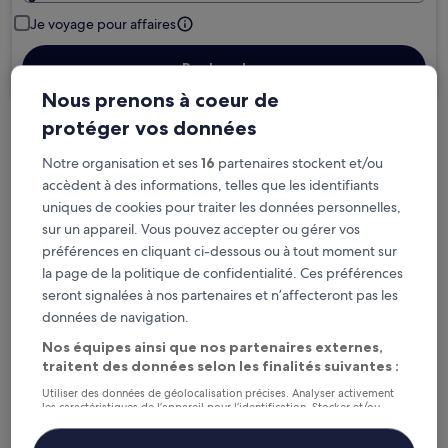
Je voyage pour affaires
Rechercher
Nous prenons à coeur de
protéger vos données
Options d’annulation gratuite en cas de
Notre organisation et ses
16
partenaires stockent et/ou
changement de programme
accèdent à des informations, telles que les identifiants
uniques de cookies pour traiter les données personnelles,
Gagnez des récompenses pour chaque
sur un appareil. Vous pouvez accepter ou gérer vos
nuit séjournée
préférences en cliquant ci-dessous ou à tout moment sur
la page de la politique de confidentialité. Ces préférences
Économisez plus grâce aux Prix membres
seront signalées à nos partenaires et n’affecteront pas les
données de navigation.
Nos équipes ainsi que nos partenaires externes,
traitent des données selon les finalités suivantes :
Consultez les prix pour ces dates
Utiliser des données de géolocalisation précises. Analyser activement
les caractéristiques de l’appareil pour l’identification. Stocker et/ou
Ce soir
Demain
accéder à des informations sur un appareil. Publicités et contenu
personnalisés, mesure de performance des publicités et du contenu,
6 août - 7 août
7 août - 8 août