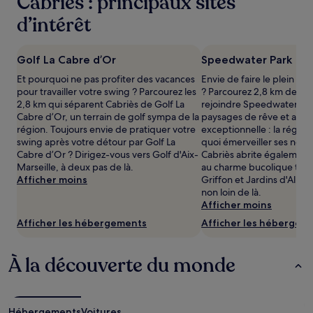
Cabriès : principaux sites
pour
2 adultes.
d’intérêt
Les
prix
et
Golf La Cabre d’Or
Speedwater Park
la
Et pourquoi ne pas profiter des vacances
Envie de faire le plein de
disponibilité
pour travailler votre swing ? Parcourez les
? Parcourez 2,8 km depui
sont
2,8 km qui séparent Cabriès de Golf La
rejoindre Speedwater Par
susceptibles
Cabre d’Or, un terrain de golf sympa de la
paysages de rêve et amb
de
région. Toujours envie de pratiquer votre
exceptionnelle : la régio
changer.
swing après votre détour par Golf La
quoi émerveiller ses nomb
Des
Cabre d’Or ? Dirigez-vous vers Golf d'Aix-
Cabriès abrite également
conditions
Marseille, à deux pas de là.
au charme bucolique tels
supplémentaires
Afficher moins
Griffon et Jardins d'Alber
peuvent
non loin de là.
s’appliquer.
Afficher moins
Afficher les hébergements
Afficher les hébergem
À la découverte du monde
Hébergements
Voitures