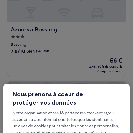
Azureva Bussang
Azureva Bussang
Hébergement
3.0 étoiles
Bussang
7.8
7,8/10
Bien
(148 avis)
sur
Le
56 €
10,
nouveau
Bien,
taxes et frais compris
prix
6 sept. - 7 sept.
(148 avis)
est
de
Hôtel La Marmotte
56 €
Nous prenons à coeur de
protéger vos données
Notre organisation et ses
16
partenaires stockent et/ou
accèdent à des informations, telles que les identifiants
uniques de cookies pour traiter les données personnelles,
sur un appareil. Vous pouvez accepter ou gérer vos