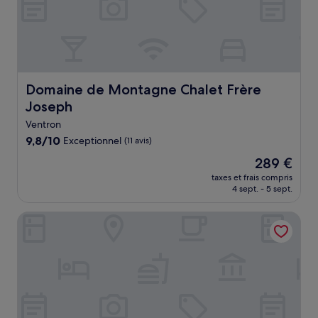
Domaine de Montagne Chalet Frère Joseph
Domaine de Montagne Chalet Frère
Joseph
Ventron
9.8
9,8/10
Exceptionnel
(11 avis)
sur
Le
289 €
10,
nouveau
Exceptionnel,
taxes et frais compris
prix
4 sept. - 5 sept.
(11 avis)
est
de
Azureva Bussang
289 €