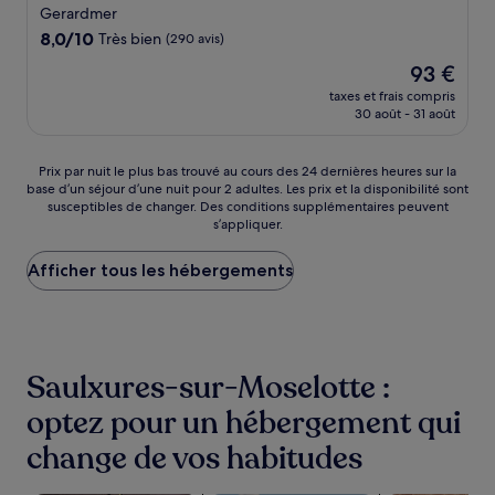
2.0 étoiles
Gerardmer
8.0
8,0/10
Très bien
(290 avis)
sur
Le
93 €
10,
nouveau
Très
taxes et frais compris
prix
30 août - 31 août
bien,
est
(290 avis)
de
93 €
Prix
Prix par nuit le plus bas trouvé au cours des 24 dernières heures sur la
base d’un séjour d’une nuit pour 2 adultes. Les prix et la disponibilité sont
par
susceptibles de changer. Des conditions supplémentaires peuvent
nuit
s’appliquer.
le
plus
Afficher tous les hébergements
bas
trouvé
au
cours
des
24 dernières
Saulxures-sur-Moselotte :
heures
sur
optez pour un hébergement qui
la
change de vos habitudes
base
d’un
séjour