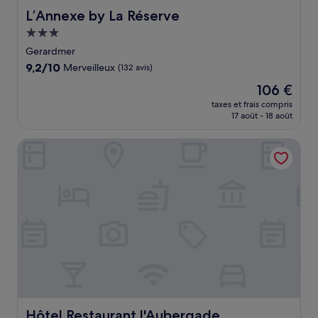
L’Annexe by La Réserve
L’Annexe by La Réserve
Hébergement
3.0 étoiles
Gerardmer
9.2
9,2/10
Merveilleux
(132 avis)
sur
Le
106 €
10,
nouveau
Merveilleux,
taxes et frais compris
prix
17 août - 18 août
(132 avis)
est
de
Hôtel Restaurant l'Aubergade
106 €
Hôtel Restaurant l'Aubergade
Hôtel Restaurant l'Aubergade