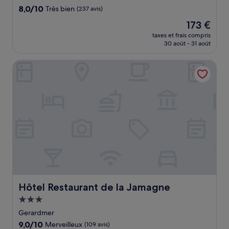
8.0
8,0/10
Très bien
(237 avis)
sur
Le
173 €
10,
nouveau
Très
taxes et frais compris
prix
30 août - 31 août
bien,
est
(237 avis)
de
Hôtel Restaurant de la Jamagne
173 €
Hôtel Restaurant de la Jamagne
Hôtel Restaurant de la Jamagne
Hébergement
3.0 étoiles
Gerardmer
9.0
9,0/10
Merveilleux
(109 avis)