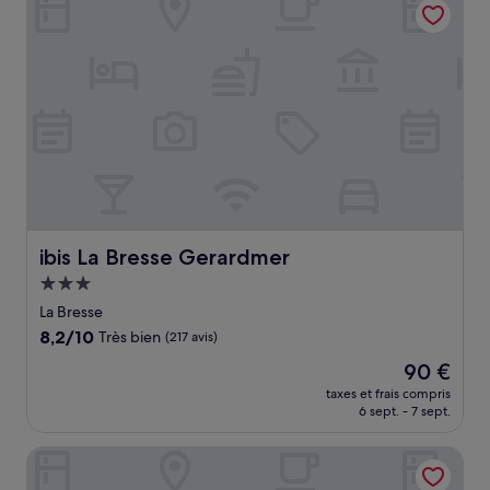
114 €
ibis La Bresse Gerardmer
ibis La Bresse Gerardmer
Hébergement
3.0 étoiles
La Bresse
8.2
8,2/10
Très bien
(217 avis)
sur
Le
90 €
10,
nouveau
Très
taxes et frais compris
prix
6 sept. - 7 sept.
bien,
est
(217 avis)
de
La Demeure des 2 Trésors
90 €