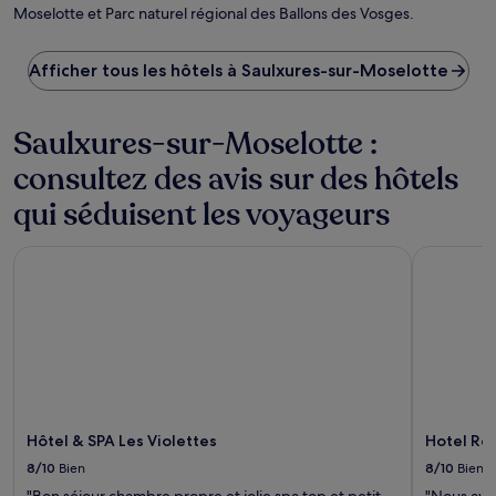
Moselotte et Parc naturel régional des Ballons des Vosges.
Afficher tous les hôtels à Saulxures-sur-Moselotte
Saulxures-sur-Moselotte :
consultez des avis sur des hôtels
qui séduisent les voyageurs
Hôtel & SPA Les Violettes
Hotel Rest
Hôtel & SPA Les Violettes
Hotel Res
8/10
Bien
8/10
Bien
"Bon séjour chambre propre et jolie spa top et petit
"Nous avo