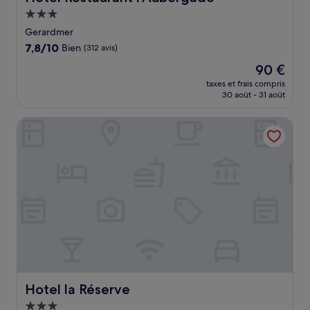
Hébergement
3.0 étoiles
Gerardmer
7.8
7,8/10
Bien
(312 avis)
sur
Le
90 €
10,
nouveau
Bien,
taxes et frais compris
prix
30 août - 31 août
(312 avis)
est
de
Hotel la Réserve
90 €
Hotel la Réserve
Hotel la Réserve
Hébergement