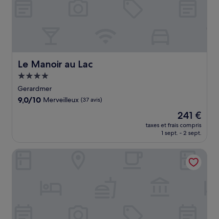
Le Manoir au Lac
Le Manoir au Lac
Hébergement
4.0 étoiles
Gerardmer
9.0
9,0/10
Merveilleux
(37 avis)
sur
Le
241 €
10,
nouveau
Merveilleux,
taxes et frais compris
prix
1 sept. - 2 sept.
(37 avis)
est
de
Chalet Hôtel le Collet & Spa
241 €