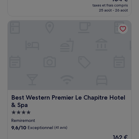
nouveau
Merveilleux,
taxes et frais compris
prix
25 août - 26 août
(358 avis)
est
de
Best Western Premier Le Chapitre Hotel & Spa
104 €
Best Western Premier Le Chapitre Hotel & Spa
Best Western Premier Le Chapitre Hotel
& Spa
Hébergement
4.0 étoiles
Remiremont
9.6
9,6/10
Exceptionnel
(41 avis)
sur
Le
162 €
10,