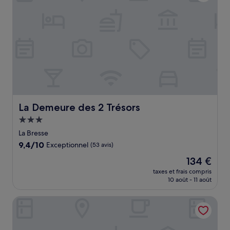
La Demeure des 2 Trésors
La Demeure des 2 Trésors
Hébergement
3.0 étoiles
La Bresse
9.4
9,4/10
Exceptionnel
(53 avis)
sur
Le
134 €
10,
nouveau
Exceptionnel,
taxes et frais compris
prix
10 août - 11 août
(53 avis)
est
de
Résidence Le Herbau
134 €