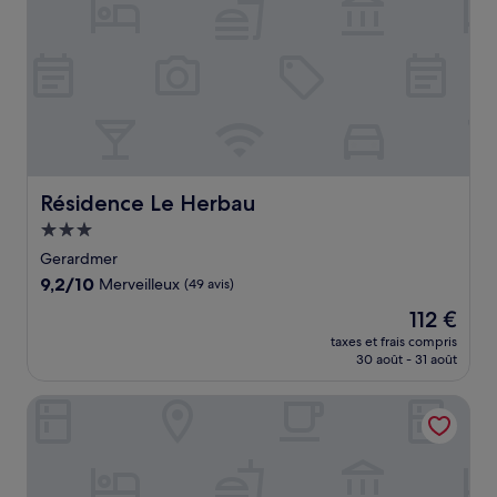
Résidence Le Herbau
Résidence Le Herbau
Hébergement
3.0 étoiles
Gerardmer
9.2
9,2/10
Merveilleux
(49 avis)
sur
Le
112 €
10,
nouveau
Merveilleux,
taxes et frais compris
prix
30 août - 31 août
(49 avis)
est
de
Vallée Noble
112 €