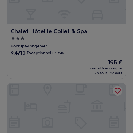
Chalet Hôtel le Collet & Spa
Chalet Hôtel le Collet & Spa
Hébergement
3.0 étoiles
Xonrupt-Longemer
9.4
9,4/10
Exceptionnel
(14 avis)
sur
Le
195 €
10,
nouveau
Exceptionnel,
taxes et frais compris
prix
25 août - 26 août
(14 avis)
est
de
Hôtel de l'Ermitage
195 €