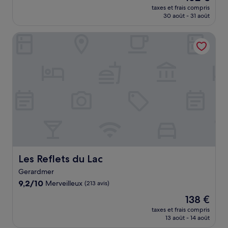
nouveau
Exceptionnel,
taxes et frais compris
prix
30 août - 31 août
(41 avis)
est
de
Les Reflets du Lac
162 €
Les Reflets du Lac
Les Reflets du Lac
Gerardmer
9.2
9,2/10
Merveilleux
(213 avis)
sur
Le
138 €
10,
nouveau
Merveilleux,
taxes et frais compris
prix
13 août - 14 août
(213 avis)
est