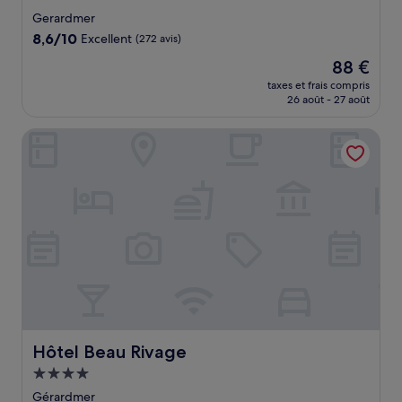
3.0 étoiles
Gerardmer
8.6
8,6/10
Excellent
(272 avis)
sur
Le
88 €
10,
nouveau
Excellent,
taxes et frais compris
prix
26 août - 27 août
(272 avis)
est
de
Hôtel Beau Rivage
88 €
Hôtel Beau Rivage
Hôtel Beau Rivage
Hébergement
4.0 étoiles
Gérardmer