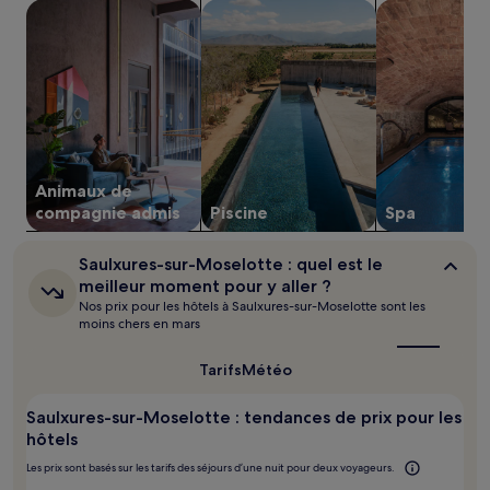
Rechercher des hébergements acceptant les animaux de 
Rechercher des hébergements avec 
Rechercher de
d’une
nuit
pour
2 adultes.
Les
prix
et
la
disponibilité
Animaux de
sont
susceptibles
compagnie admis
Piscine
Spa
de
changer.
Saulxures-
Saulxures-sur-Moselotte : quel est le
Des
sur-
meilleur moment pour y aller ?
conditions
Moselotte :
Nos prix pour les hôtels à Saulxures-sur-Moselotte sont les
supplémentaires
quel
moins chers en mars
peuvent
est
s’appliquer.
le
meilleur
Tarifs
Météo
moment
pour
Saulxures-sur-Moselotte : tendances de prix pour les
y
aller ?
hôtels
Les prix sont basés sur les tarifs des séjours d’une nuit pour deux voyageurs.