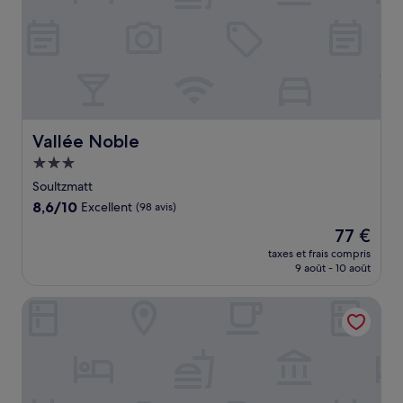
Vallée Noble
Vallée Noble
Hébergement
3.0 étoiles
Soultzmatt
8.6
8,6/10
Excellent
(98 avis)
sur
Le
77 €
10,
nouveau
Excellent,
taxes et frais compris
prix
9 août - 10 août
(98 avis)
est
de
Le Manoir au Lac
77 €