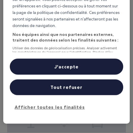
préférences en cliquant ci-dessous ou à tout moment sur
la page de la politique de confidentialité. Ces préférences
seront signalées à nos partenaires et n’affecteront pas les
Hôtel La Marmotte
Hôtel La Marmotte
données de navigation.
Gerardmer
Nos équipes ainsi que nos partenaires externes,
8.4
8,4/10
Très bien
(217 avis)
traitent des données selon les finalités suivantes :
sur
Le
101 €
10,
Utiliser des données de géolocalisation précises. Analyser activement
nouveau
Très
taxes et frais compris
les caractéristiques de l’appareil pour l’identification. Stocker et/ou
prix
17 août - 18 août
bien,
accéder à des informations sur un appareil. Publicités et contenu
est
personnalisés, mesure de performance des publicités et du contenu,
(217 avis)
études d’audience et développement de services.
de
J'accepte
L’Annexe by La Réserve
101 €
Liste de nos partenaires (fournisseurs)
Tout refuser
Afficher toutes les finalités