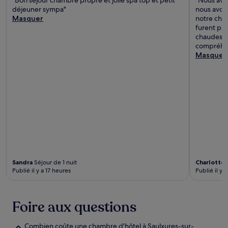
déjeuner sympa"
nous avons
Masquer
notre cham
furent pas
chaudes). 
compréhen
Masquer
Sandra
Séjour de 1 nuit
Charlotte
S
Publié il y a 17 heures
Publié il y a
Foire aux questions
Combien coûte une chambre d'hôtel à Saulxures-sur-