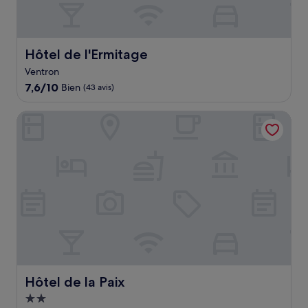
Hôtel de l'Ermitage
Hôtel de l'Ermitage
Ventron
7.6
7,6/10
Bien
(43 avis)
sur
10,
Hôtel de la Paix
Bien,
(43 avis)
Hôtel de la Paix
Hôtel de la Paix
Hébergement