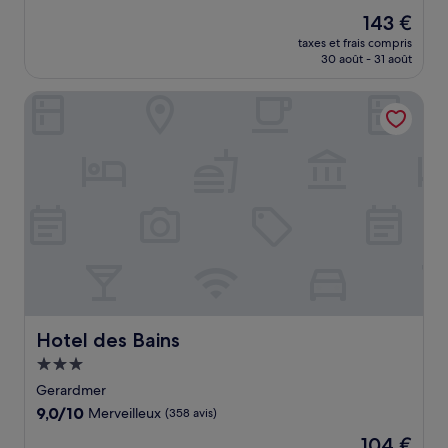
sur
Le
143 €
10,
nouveau
Merveilleux,
taxes et frais compris
prix
30 août - 31 août
(109 avis)
est
de
Hotel des Bains
143 €
Hotel des Bains
Hotel des Bains
Hébergement
3.0 étoiles
Gerardmer
9.0
9,0/10
Merveilleux
(358 avis)
sur
Le
104 €
10,