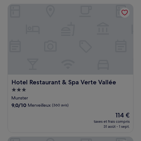
de
Hotel Restaurant & Spa Verte Vallée
138 €
Hotel Restaurant & Spa Verte Vallée
Hotel Restaurant & Spa Verte Vallée
Hébergement
3.0 étoiles
Munster
9.0
9,0/10
Merveilleux
(360 avis)
sur
Le
114 €
10,
nouveau
Merveilleux,
taxes et frais compris
prix
31 août - 1 sept.
(360 avis)
est
de
ibis La Bresse Gerardmer