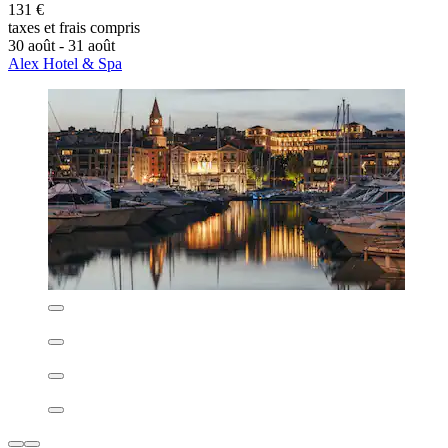
Alex Hotel & Spa
Alex Hotel & Spa
Belsunce
9,0/10
Merveilleux
(811 avis)
131 €
taxes et frais compris
30 août - 31 août
Alex Hotel & Spa