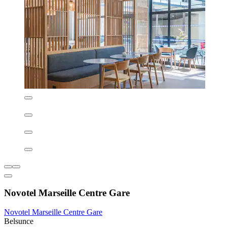
Escale Oceania Marseille Vieux Port
Vieux-Port de Marseille
8,6/10
Excellent
(1 000 avis)
123 €
taxes et frais compris
23 août - 24 août
Escale Oceania Marseille Vieux Port