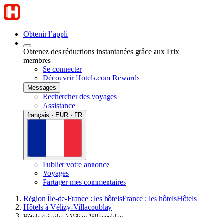
Obtenir l’appli
Obtenez des réductions instantanées grâce aux Prix
membres
Se connecter
Découvrir Hotels.com Rewards
Messages
Rechercher des voyages
Assistance
français · EUR · FR
Publier votre annonce
Voyages
Partager mes commentaires
Région Île-de-France : les hôtels
France : les hôtels
Hôtels
Hôtels à Vélizy-Villacoublay
Hôtels 4 étoiles à Vélizy-Villacoublay