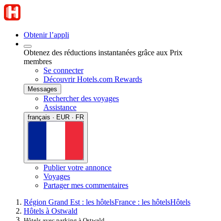
Obtenir l’appli
Obtenez des réductions instantanées grâce aux Prix
membres
Se connecter
Découvrir Hotels.com Rewards
Messages
Rechercher des voyages
Assistance
français · EUR · FR
Publier votre annonce
Voyages
Partager mes commentaires
Région Grand Est : les hôtels
France : les hôtels
Hôtels
Hôtels à Ostwald
Hôtels avec parking à Ostwald