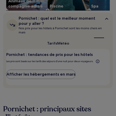
Animaux de
et
compagnie admis
Piscine
Spa
la
disponibilité
sont
Pornichet :
Pornichet : quel est le meilleur moment
susceptibles
quel
pour y aller ?
de
est
Nos prix pour les hôtels à Pornichet sont les moins chers en
le
changer.
mars
meilleur
Des
moment
conditions
pour
Tarifs
Météo
supplémentaires
y
peuvent
aller ?
s’appliquer.
Pornichet : tendances de prix pour les hôtels
Les prix sont basés sur les tarifs des séjours d’une nuit pour deux voyageurs.
Afficher les hébergements en mars
Pornichet : principaux sites