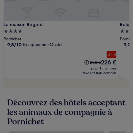
conditions
supplémentaires
peuvent
s’appliquer.
La
La
Relais
La maison Régent
Relais
La maison Régent
Relai
maison
maiso
Thala
Hébergement
Hébe
Régent
Régen
Châte
4.0 étoiles
4.0 ét
Pornichet
Pornic
des
9.8
9.2
9,8/10
9,2
Exceptionnel
(23 avis)
Tourel
sur
sur
10,
10,
-24 €
Exceptionnel,
Merve
Le
226 €
L’ancien
250 €
(23 avis)
(687 
nouveau
prix
pour 1 chambre
prix
était
taxes et frais compris
est
de
de
250 €
226 €
Découvrez des hôtels acceptant
les animaux de compagnie à
Pornichet