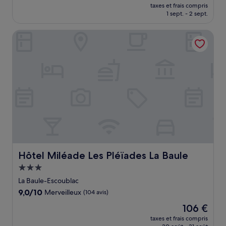
nouveau
Excellent,
taxes et frais compris
prix
1 sept. - 2 sept.
(113 avis)
est
de
Hôtel Miléade Les Pléïades La Baule
338 €
Hôtel Miléade Les Pléïades La Baule
Hôtel Miléade Les Pléïades La Baule
Hébergement
3.0 étoiles
La Baule-Escoublac
9.0
9,0/10
Merveilleux
(104 avis)
sur
Le
106 €
10,
nouveau
Merveilleux,
taxes et frais compris
prix