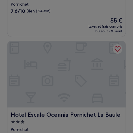
2.0 étoiles
Pornichet
7.6
7,6/10
Bien
(124 avis)
sur
Le
55 €
10,
nouveau
Bien,
taxes et frais compris
prix
30 août - 31 août
(124 avis)
est
de
Hotel Escale Oceania Pornichet La Baule
55 €
Hotel Escale Oceania Pornichet La Baule
Hotel Escale Oceania Pornichet La Baule
Hébergement
3.0 étoiles
Pornichet