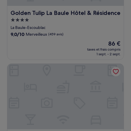
Golden Tulip La Baule Hôtel & Résidence
Golden Tulip La Baule Hôtel & Résidence
Hébergement
4.0 étoiles
La Baule-Escoublac
9.0
9,0/10
Merveilleux
(459 avis)
sur
Le
86 €
10,
nouveau
Merveilleux,
taxes et frais compris
prix
1 sept. - 2 sept.
(459 avis)
est
de
ibis La Baule Pornichet Plage
86 €