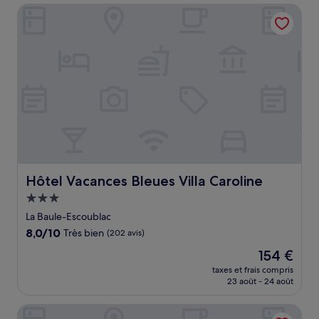
de
Hôtel Vacances Bleues Villa Caroline
97 €
Hôtel Vacances Bleues Villa Caroline
Hôtel Vacances Bleues Villa Caroline
Hébergement
3.0 étoiles
La Baule-Escoublac
8.0
8,0/10
Très bien
(202 avis)
sur
Le
154 €
10,
nouveau
Très
taxes et frais compris
prix
23 août - 24 août
bien,
est
(202 avis)
de
Westotel Life Appart’hôtels Pornic - Résidence 4 étoiles
154 €