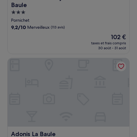
Baule
Hébergement
3.0 étoiles
Pornichet
9.2
9,2/10
Merveilleux
(113 avis)
sur
Le
102 €
10,
nouveau
Merveilleux,
taxes et frais compris
prix
30 août - 31 août
(113 avis)
est
de
Adonis La Baule
102 €
Adonis La Baule
Adonis La Baule