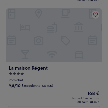
30 août - 31 août
(104 avis)
est
de
La maison Régent
106 €
La maison Régent
La maison Régent
Hébergement
4.0 étoiles
Pornichet
9.8
9,8/10
Exceptionnel
(23 avis)
sur
Le
168 €
10,
nouveau
Exceptionnel,
taxes et frais compris
prix
30 août - 31 août
(23 avis)
est