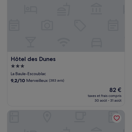
Hôtel des Dunes
Hôtel des Dunes
Hébergement
3.0 étoiles
La Baule-Escoublac
9.2
9,2/10
Merveilleux
(383 avis)
sur
Le
82 €
10,
nouveau
Merveilleux,
taxes et frais compris
prix
30 août - 31 août
(383 avis)
est
de
Hôtel Barrière l'Hermitage
82 €