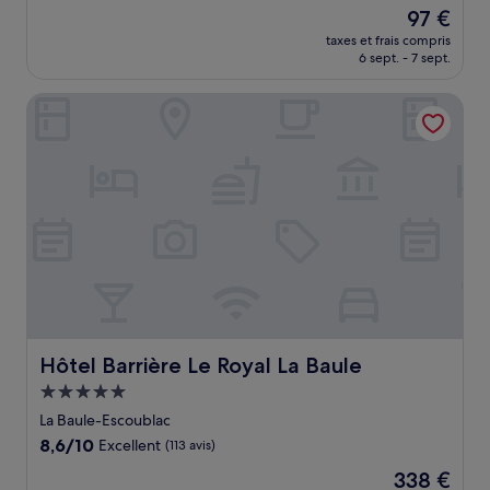
sur
Le
97 €
10,
nouveau
Exceptionnel,
taxes et frais compris
prix
6 sept. - 7 sept.
(566 avis)
est
de
Hôtel Barrière Le Royal La Baule
97 €
Hôtel Barrière Le Royal La Baule
Hôtel Barrière Le Royal La Baule
Hébergement
5.0 étoiles
La Baule-Escoublac
8.6
8,6/10
Excellent
(113 avis)
sur
Le
338 €
10,