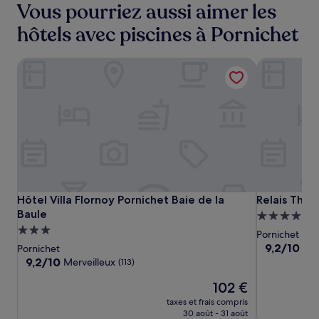
Vous pourriez aussi aimer les
hôtels avec piscines à Pornichet
Hôtel Villa Flornoy Pornichet Baie de la Baule
Relais Thala
Hôtel
Hôtel
Relais
Hôtel Villa Flornoy Pornichet Baie de la Baule
Relais Thala
Hôtel Villa Flornoy Pornichet Baie de la
Relais Thal
Villa
Villa
Thalasso
Baule
Hébergeme
Flornoy
Flornoy
Château
Hébergement
4.0 étoiles
Pornichet
Pornichet
Pornichet
des
3.0 étoiles
9.2
9,2/10
Mer
Pornichet
Baie
Baie
Tourelles
sur
9.2
9,2/10
Merveilleux
(113)
10,
de
de
sur
Le
Merveilleux,
102 €
10,
la
la
nouveau
(687)
Merveilleux,
Baule
taxes et frais compris
Baule
prix
(113)
30 août - 31 août