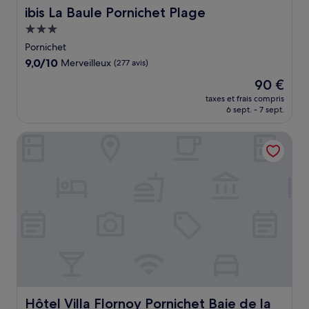
ibis La Baule Pornichet Plage
ibis La Baule Pornichet Plage
Hébergement
3.0 étoiles
Pornichet
9.0
9,0/10
Merveilleux
(277 avis)
sur
Le
90 €
10,
nouveau
Merveilleux,
taxes et frais compris
prix
6 sept. - 7 sept.
(277 avis)
est
de
Hôtel Villa Flornoy Pornichet Baie de la Baule
90 €
Hôtel Villa Flornoy Pornichet Baie de la Baule
Hôtel Villa Flornoy Pornichet Baie de la