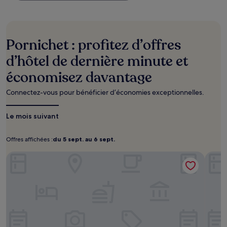
trouvé
au
cours
des
24 dernières
Pornichet : profitez d’offres
heures
sur
d’hôtel de dernière minute et
la
économisez davantage
base
d’un
séjour
Connectez-vous pour bénéficier d’économies exceptionnelles.
d’une
nuit
Le mois suivant
pour
2 adultes.
Les
Offres affichées :
du 5 sept. au 6 sept.
Offres
du
prix
affichées :
5
La maison Régent
et
Relais
sept.
la
disponibilité
au
sont
6
susceptibles
sept.
de
changer.
Des