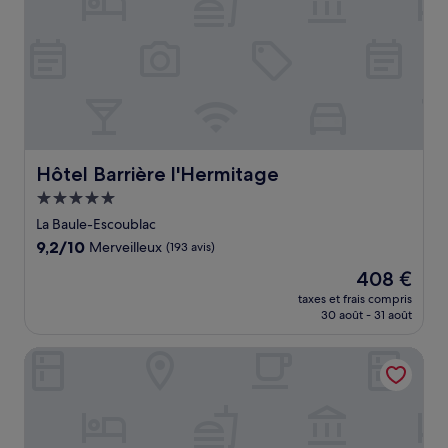
Hôtel Barrière l'Hermitage
Hôtel Barrière l'Hermitage
Hébergement
5.0 étoiles
La Baule-Escoublac
9.2
9,2/10
Merveilleux
(193 avis)
sur
Le
408 €
10,
nouveau
Merveilleux,
taxes et frais compris
prix
30 août - 31 août
(193 avis)
est
de
Le Castel Marie Louise
408 €