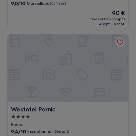
9.0
9,0/10
Merveilleux
(534 avis)
sur
Le
90 €
10,
nouveau
Merveilleux,
taxes et frais compris
prix
4 sept. - 5 sept.
(534 avis)
est
de
Westotel Pornic
90 €
Westotel Pornic
Westotel Pornic
Hébergement
4.0 étoiles
Pornic
9.4
9,4/10
Exceptionnel
(566 avis)