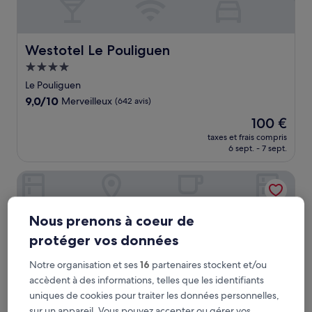
Westotel Le Pouliguen
Westotel Le Pouliguen
Hébergement
4.0 étoiles
Le Pouliguen
9.0
9,0/10
Merveilleux
(642 avis)
sur
Le
100 €
10,
nouveau
Merveilleux,
taxes et frais compris
prix
6 sept. - 7 sept.
(642 avis)
est
de
Hôtel Spa du Béryl - Casino JOA de St Brévin l'Océan
100 €
Nous prenons à coeur de
protéger vos données
Notre organisation et ses
16
partenaires stockent et/ou
accèdent à des informations, telles que les identifiants
uniques de cookies pour traiter les données personnelles,
sur un appareil. Vous pouvez accepter ou gérer vos