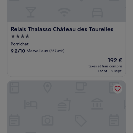
Relais Thalasso Château des Tourelles
Relais Thalasso Château des Tourelles
Hébergement
4.0 étoiles
Pornichet
9.2
9,2/10
Merveilleux
(687 avis)
sur
Le
192 €
10,
nouveau
Merveilleux,
taxes et frais compris
prix
1 sept. - 2 sept.
(687 avis)
est
de
Westotel Le Pouliguen
192 €