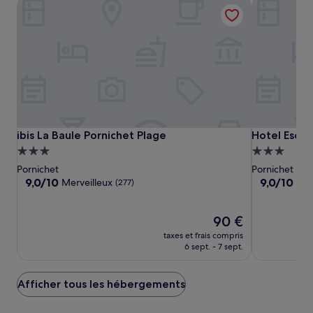
ibis La Baule Pornichet Plage
Hotel Escal
ibis
ibis
Hotel
ibis La Baule Pornichet Plage
Hotel Escal
ibis La Baule Pornichet Plage
Hotel Escal
La
La
Escale
Hébergement
Hébergeme
Baule
Baule
Oceania
3.0 étoiles
3.0 étoiles
Pornichet
Pornichet
Pornichet
Pornichet
Pornichet
9.0
9.0
9,0/10
9,0/10
Merveilleux
Mer
(277)
Plage
Plage
La
sur
sur
10,
10,
Baule
Merveilleux,
Le
Merveilleux,
90 €
(277)
nouveau
(534)
taxes et frais compris
prix
6 sept. - 7 sept.
est
de
90 €
Afficher tous les hébergements