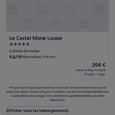
Le Castel Marie Louise
Le Castel Marie Louise
Hébergement
5.0 étoiles
La Baule-Escoublac
9.2
9,2/10
Merveilleux
(108 avis)
sur
Le
298 €
10,
nouveau
Merveilleux,
taxes et frais compris
prix
31 août - 1 sept.
(108 avis)
est
de
298 €
Prix
Prix par nuit le plus bas trouvé au cours des 24 dernières heures sur la
base d’un séjour d’une nuit pour 2 adultes. Les prix et la disponibilité sont
par
susceptibles de changer. Des conditions supplémentaires peuvent
nuit
s’appliquer.
le
plus
Afficher tous les hébergements
bas