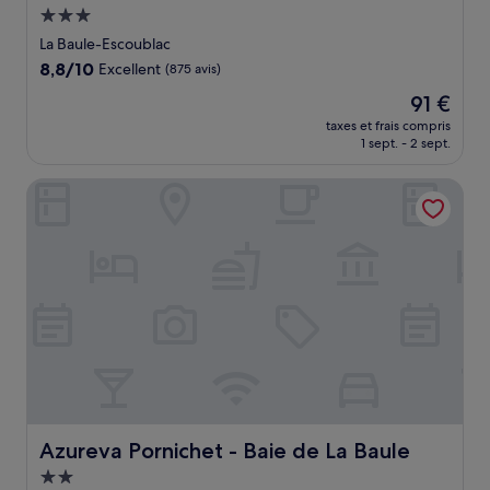
Hébergement
3.0 étoiles
La Baule-Escoublac
8.8
8,8/10
Excellent
(875 avis)
sur
Le
91 €
10,
nouveau
Excellent,
taxes et frais compris
prix
1 sept. - 2 sept.
(875 avis)
est
de
Azureva Pornichet - Baie de La Baule
91 €
Azureva Pornichet - Baie de La Baule
Azureva Pornichet - Baie de La Baule
Hébergement