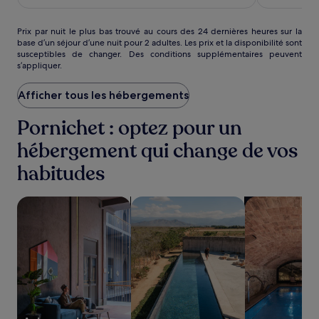
est
de
102 €
Prix
Prix par nuit le plus bas trouvé au cours des 24 dernières heures sur la
base d’un séjour d’une nuit pour 2 adultes. Les prix et la disponibilité sont
par
susceptibles de changer. Des conditions supplémentaires peuvent
nuit
s’appliquer.
le
plus
Afficher tous les hébergements
bas
trouvé
au
Pornichet : optez pour un
cours
hébergement qui change de vos
des
24 dernières
habitudes
heures
sur
la
Rechercher des hébergements acceptant les animaux de 
Rechercher des hébergements avec 
Rechercher de
base
d’un
séjour
d’une
nuit
pour
2 adultes.
Les
prix