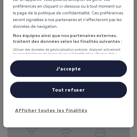
préférences en cliquant ci-dessous ou à tout moment sur
Hôtel Spa du Béryl - Casino JOA de St Brévin l'Océan
la page de la politique de confidentialité. Ces préférences
Hôtel Spa du Béryl - Casino JOA de St
seront signalées à nos partenaires et n’affecteront pas les
Brévin l'Océan
données de navigation.
Hébergement
3.0 étoiles
Nos équipes ainsi que nos partenaires externes,
Saint-Brevin-les-Pins
traitent des données selon les finalités suivantes :
8.6
8,6/10
Excellent
(503 avis)
sur
Utiliser des données de géolocalisation précises. Analyser activement
Le
84 €
10,
les caractéristiques de l’appareil pour l’identification. Stocker et/ou
nouveau
accéder à des informations sur un appareil. Publicités et contenu
Excellent,
taxes et frais compris
personnalisés, mesure de performance des publicités et du contenu,
prix
30 août - 31 août
(503 avis)
études d’audience et développement de services.
J'accepte
est
Liste de nos partenaires (fournisseurs)
de
Golden Tulip La Baule Hôtel & Résidence
84 €
Tout refuser
Afficher toutes les finalités