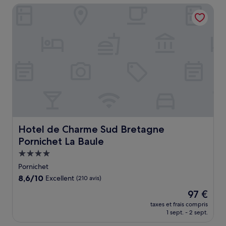
de
Hotel de Charme Sud Bretagne Pornichet La Baule
168 €
Hotel de Charme Sud Bretagne Pornichet La Baule
Hotel de Charme Sud Bretagne
Pornichet La Baule
Hébergement
4.0 étoiles
Pornichet
8.6
8,6/10
Excellent
(210 avis)
sur
Le
97 €
10,
nouveau
Excellent,
taxes et frais compris
prix
1 sept. - 2 sept.
(210 avis)
est