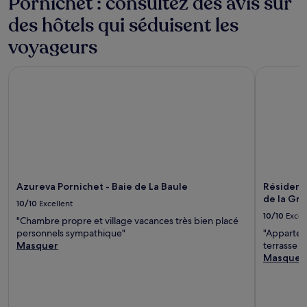
Pornichet : consultez des avis sur
des hôtels qui séduisent les
voyageurs
Azureva Pornichet - Baie de La Baule
Résidence 
Azureva Pornichet - Baie de La Baule
Résidenc
de la Gr
10/10
Excellent
10/10
Excel
"Chambre propre et village vacances très bien placé
personnels sympathique"
"Appartem
Masquer
terrasse p
Masquer