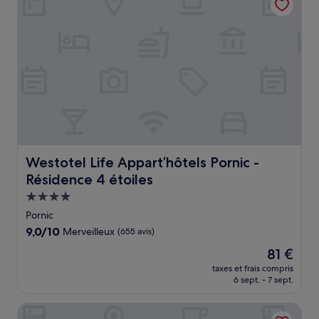
Westotel Life Appart’hôtels Pornic - Résidence 4 étoiles
Westotel Life Appart’hôtels Pornic -
Résidence 4 étoiles
Hébergement
4.0 étoiles
Pornic
9.0
9,0/10
Merveilleux
(655 avis)
sur
Le
81 €
10,
nouveau
Merveilleux,
taxes et frais compris
prix
6 sept. - 7 sept.
(655 avis)
est
de
Appart'City Confort Saint-Nazaire Océan
81 €