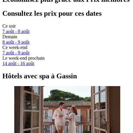
Consultez les prix pour ces dates
Ce soir
7 août - 8 août
Demain
8 août - 9 août
Ce week-end
7 août - 9 août
Le week-end prochain
14 août - 16 août
Hôtels avec spa à Gassin