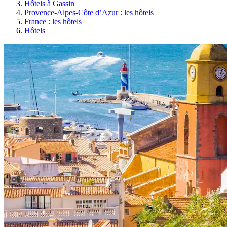
Hôtels à Gassin
Provence-Alpes-Côte d’Azur : les hôtels
France : les hôtels
Hôtels