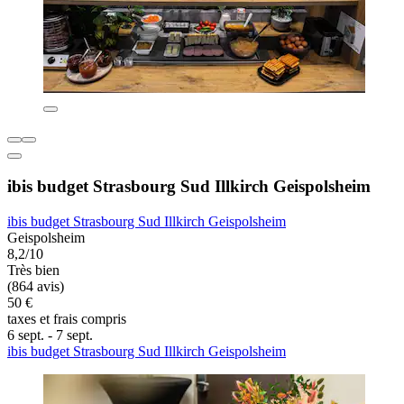
ibis budget Strasbourg Sud Illkirch Geispolsheim
ibis budget Strasbourg Sud Illkirch Geispolsheim
Geispolsheim
8,2/10
Très bien
(864 avis)
50 €
taxes et frais compris
6 sept. - 7 sept.
ibis budget Strasbourg Sud Illkirch Geispolsheim