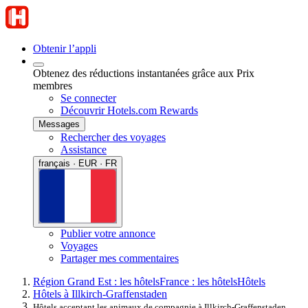
Obtenir l’appli
Obtenez des réductions instantanées grâce aux Prix
membres
Se connecter
Découvrir Hotels.com Rewards
Messages
Rechercher des voyages
Assistance
français · EUR · FR
Publier votre annonce
Voyages
Partager mes commentaires
Région Grand Est : les hôtels
France : les hôtels
Hôtels
Hôtels à Illkirch-Graffenstaden
Hôtels acceptant les animaux de compagnie à Illkirch-Graffenstaden